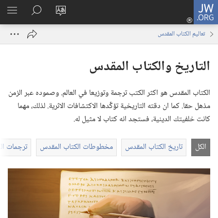
JW.ORG
تسجيل
تغيير
البحث
اظهر
الدخول
لغة
في
القائم
(يفتح
تعاليم الكتاب المقدس
الموقع
JW.‎ORG
نافذة
جديدة)
التاريخ والكتاب المقدس
الكتاب المقدس هو اكثر الكتب ترجمة وتوزيعا في العالم.‏ وصموده عبر الزمن
مذهل حقا.‏ كما ان دقته التاريخية تؤكِّدها الاكتشافات الاثرية.‏ لذلك،‏ مهما
كانت خلفيتك الدينية،‏ فستجد انه كتاب لا مثيل له.‏
الكل
تاريخ الكتاب المقدس
مخطوطات الكتاب المقدس
ترجمات ال