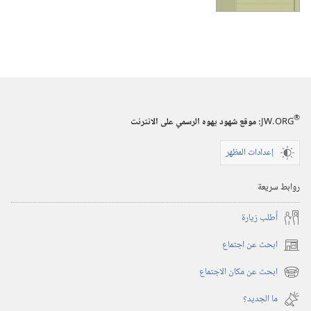
®
JW.ORG
:‏ موقع شهود يهوه الرسمي على الانترنت
إعدادات المظهر
روابط سريعة
أُطلب زيارة
ابحث عن اجتماع
(يفتح
نافذة
ابحث عن مكان الاجتماع
(يفتح
جديدة)
نافذة
ما الجديد؟‏
جديدة)