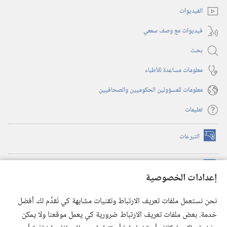
الفيديوات
فيديوات مع وصف سمعي
بحث
معلومات مساعِدة للأطباء
معلومات للمسؤولين الحكوميين والصحافيين
تعليمات
التبرعات
(يفتح
نافذة
جديدة)
مكتبة برج المراقبة الالكترونية
™
(يفتح
إعدادات الخصوصية
نافذة
JW Hub
جديدة)
(يفتح
نحن نستعمل ملفات تعريف الارتباط وتقنيات مشابهة كي نُقدِّم لك أفضل
نافذة
®
خدمة. بعض ملفات تعريف الارتباط ضرورية كي يعمل موقعنا ولا يمكن
تطبيق
JW Library
جديدة)