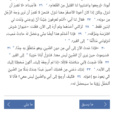
+
أبونا:‏ ‹إرجِعوا واشتَروا لنا القَليلَ مِنَ الطَّعام›.‏
٢٦
فأجَبناه:‏ ‹لا نَقدِرُ أن
نَنزِل،‏ ولكنْ إذا كانَ أخونا الأصغَرُ معنا نَنزِل.‏ فنَحنُ لا نَقدِرُ أن نَرى وَجهَ الرَّجُلِ
+
مِن دونِه›.‏
٢٧
فقالَ لنا أبي:‏ ‹أنتُم تَعرِفونَ جَيِّدًا أنَّ زَوجَتي وَلَدَت لي
+
ابْنَيْنِ فَقَط.‏
٢٨
تَرَكَني أحَدُهُما ولم أرَهُ إلى الآن،‏ فقُلت:‏ «حَيَوانٌ شَرِسٌ
+
افتَرَسَهُ ومَزَّقَه».‏
٢٩
فإذا أخَذتُم هذا أيضًا مِنِّي وحَصَلَ لهُ حادِثٌ مُميت،‏
+
تُنزِلونَني مُتَألِّمًا
إلى القَبر›.‏
*
*
٣٠
«فإذا عُدتُ الآنَ إلى أبي مِن دونِ الصَّبِيّ،‏ وهو مُتَعَلِّقٌ بهِ جِدًّا،‏
٣١
*
فسَيَموتُ حينَ يَرى أنَّ الصَّبِيَّ لَيسَ معنا.‏ فنُنزِلُ أبانا حَزينًا
إلى القَبر.‏
*
*
٣٢
فأنا ضَمِنتُ لِأبي سَلامَتَهُ قائِلًا:‏ ‹إذا لم أُرجِعْهُ إلَيك،‏ أكونُ مُخطِئًا إلَيكَ
+
إلى الأبَد›.‏
٣٣
لِذلِك دَعْني مِن فَضلِكَ أصيرُ عَبدًا عِندَكَ بَدَلًا مِنَ الصَّبِيِّ
كَي يَعودَ مع إخوَتِه.‏
٣٤
فكَيفَ أرجِعُ إلى أبي والصَّبِيُّ لَيسَ معي؟‏ فأنا لا
أتَحَمَّلُ رُؤيَةَ ما سيَحصُلُ له».‏
ما يسبق
ما يلي