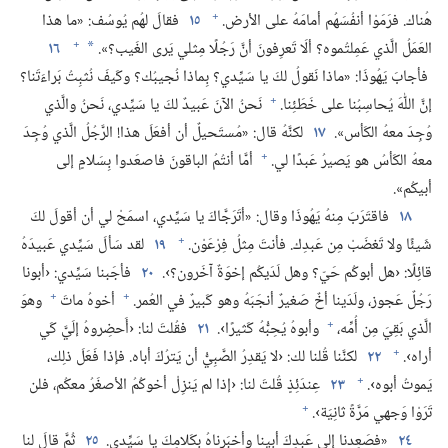
+
هُناك.‏ فرَمَوْا أنفُسَهُم أمامَهُ على الأرض.‏
١٥
فقالَ لهُم يُوسُف:‏ «ما هذا
+
العَمَلُ الَّذي عَمِلتُموه؟‏ ألَا تَعرِفونَ أنَّ رَجُلًا مِثلي يَرى الغَيب؟‏».‏
١٦
*
فأجابَ يَهُوذَا:‏ «ماذا نَقولُ لكَ يا سَيِّدي؟‏ بِماذا نُجيبُك؟‏ وكَيفَ نُثبِتُ بَراءَتَنا؟‏
+
إنَّ اللّٰهَ يُحاسِبُنا على خَطَئِنا.‏
نَحنُ الآنَ عَبيدٌ لكَ يا سَيِّدي،‏ نَحنُ والَّذي
وُجِدَ معهُ الكَأس».‏
١٧
لكنَّهُ قال:‏ «مُستَحيلٌ أن أفعَلَ هذا!‏ الرَّجُلُ الَّذي وُجِدَ
+
معهُ الكَأسُ هو يَصيرُ عَبدًا لي.‏
أمَّا أنتُمُ الباقونَ فاصعَدوا بِسَلامٍ إلى
أبيكُم».‏
١٨
فاقتَرَبَ مِنهُ يَهُوذَا وقال:‏ «أتَرَجَّاكَ يا سَيِّدي،‏ اسمَحْ لي أن أقولَ لكَ
+
شَيئًا ولا تَغضَبْ مِن عَبدِك.‏ فأنتَ مِثلُ فِرْعَوْن.‏
١٩
لقد سَألَ سَيِّدي عَبيدَهُ
قائِلًا:‏ ‹هل أبوكُم حَيّ؟‏ وهل لَدَيكُم إخوَةٌ آخَرون؟‏›.‏
٢٠
فأجَبنا سَيِّدي:‏ ‹أبونا
+
+
رَجُلٌ عَجوز،‏ ولَدَينا أخٌ صَغيرٌ أنجَبَهُ وهو كَبيرٌ في العُمر.‏
أخوهُ ماتَ
وهوَ
+
الَّذي بَقِيَ مِن أُمِّه،‏
وأبوهُ يُحِبُّهُ كَثيرًا›.‏
٢١
فقُلتَ لنا:‏ ‹أَحضِروهُ إلَيَّ كَي
+
أراه›.‏
٢٢
لكنَّنا قُلنا لك:‏ ‹لا يَقدِرُ الصَّبِيُّ أن يَترُكَ أباه.‏ فإذا فَعَلَ ذلِك،‏
+
يَموتُ أبوه›.‏
٢٣
عِندَئِذٍ قُلتَ لنا:‏ ‹إذا لم يَنزِلْ أخوكُمُ الأصغَرُ معكُم،‏ فلن
+
تَرَوْا وَجهي مَرَّةً ثانِيَة›.‏
٢٤
«فصَعِدنا إلى عَبدِكَ أبينا وأخبَرناهُ بِكَلامِكَ يا سَيِّدي.‏
٢٥
ثُمَّ قالَ لنا