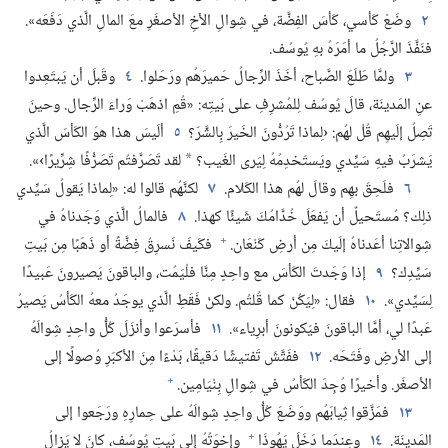
٢
وضَعْ كَأسي،‏ كَأسَ الفِضَّة،‏ في شِوالِ الأخِ الأصغَرِ معَ المالِ الَّذي دَفَعَه».‏
فنَفَّذَ الرَّجُلُ ما أمَرَهُ بهِ يُوسُف.‏
٣
ولمَّا طَلَعَ الصَّباح،‏ أخَذَ الرِّجالُ حَميرَهُم ورَحَلوا.‏
٤
وقَبلَ أن يَبتَعِدوا
عنِ المَدينَة،‏ قالَ يُوسُف لِلمُشرِفِ على بَيتِه:‏ «قُمِ اذهَبْ وَراءَ الرِّجال.‏ وحينَ
تَصِلُ إلَيهِم قُلْ لهُم:‏ ‹لِماذا تَرُدُّونَ الخَيرَ بِالشَّرّ؟‏
٥
ألَيسَ هذا هوَ الكَأسَ الَّذي
يَشرَبُ فيهِ سَيِّدي ويَستَخدِمُهُ لِيَرى الغَيب؟‏
لقد تَصَرَّفتُم تَصَرُّفًا شِرِّيرًا›».‏
*
٦
فلَحِقَ بهِم وقالَ لهُم هذا الكَلام.‏
٧
لكنَّهُم قالوا له:‏ «لِماذا يَقولُ سَيِّدي
ذلِك؟‏ مُستَحيلٌ أن يَفعَلَ خُدَّامُكَ شَيئًا كهذا.‏
٨
فالمالُ الَّذي وَجَدناهُ في
+
شِوالاتِنا أعَدناهُ إلَيكَ مِن أرضِ كَنْعَان.‏
فكَيفَ نَسرِقُ فِضَّةً أو ذَهَبًا مِن بَيتِ
سَيِّدِك؟‏
٩
إذا وَجَدتَ الكَأسَ مع واحِدٍ مِنَّا فلْيَمُت،‏ والباقونَ يَصيرونَ عَبيدًا
لِسَيِّدي».‏
١٠
فقال:‏ «لِيَكُنْ كما قُلتُم.‏ ولكنْ فَقَطِ الَّذي يوجَدُ معهُ الكَأسُ يَصيرُ
عَبدًا لي،‏ أمَّا الباقونَ فيَكونونَ أبرِياء».‏
١١
فأسرَعوا وأنزَلَ كُلُّ واحِدٍ شِوالَهُ
إلى الأرضِ وفَتَحَه.‏
١٢
ففَتَّشَ تَفتيشًا دَقيقًا،‏ بَدْءًا مِنَ الأكبَرِ وُصولًا إلى
+
الأصغَر.‏ وأخيرًا وُجِدَ الكَأسُ في شِوالِ بِنْيَامِين.‏
١٣
فمَزَّقوا ثِيابَهُم ووَضَعَ كُلُّ واحِدٍ شِوالَهُ على حِمارِهِ ورَجَعوا إلى
+
المَدينَة.‏
١٤
وعِندَما دَخَلَ يَهُوذَا
وإخوَتُهُ إلى بَيتِ يُوسُف،‏ كانَ لا يَزالُ