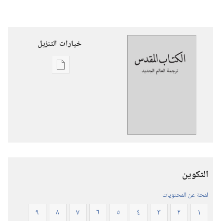
خيارات التنزيل
خيارات
تنزيل
الاصدارات
ترجمة
العالم
الجديد
للكتاب
المقدس
التكوين
(‏الطبعة
المنقحة
لمحة عن المحتويات
٢٠١٩)‏
٩
٨
٧
٦
٥
٤
٣
٢
١