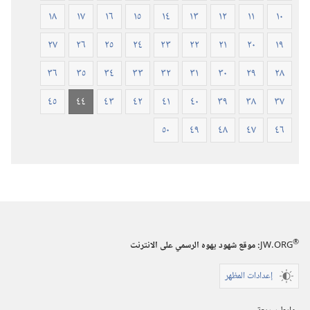
١٨
١٧
١٦
١٥
١٤
١٣
١٢
١١
١٠
٢٧
٢٦
٢٥
٢٤
٢٣
٢٢
٢١
٢٠
١٩
٣٦
٣٥
٣٤
٣٣
٣٢
٣١
٣٠
٢٩
٢٨
٤٥
٤٤
٤٣
٤٢
٤١
٤٠
٣٩
٣٨
٣٧
٥٠
٤٩
٤٨
٤٧
٤٦
®
JW.ORG
:‏ موقع شهود يهوه الرسمي على الانترنت
إعدادات المظهر