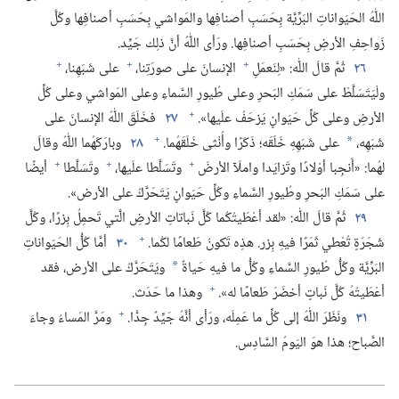
اللّٰهُ الحَيَواناتِ البَرِّيَّة بِحَسَبِ أصنافِها والمَواشي بِحَسَبِ أصنافِها وكُلَّ
زَواحِفِ الأرضِ بِحَسَبِ أصنافِها.‏ ورَأى اللّٰهُ أنَّ ذلِك جَيِّد.‏
+
+
+
٢٦
ثُمَّ قالَ اللّٰه:‏ «لِنَعمَلِ
الإنسانَ على صورَتِنا،‏
على شَبَهِنا،‏
ولْيَتَسَلَّطْ على سَمَكِ البَحرِ وعلى طُيورِ السَّماءِ وعلى المَواشي وعلى كُلِّ
+
الأرضِ وعلى كُلِّ حَيَوانٍ يَزحَفُ علَيها».‏
٢٧
فخَلَقَ اللّٰهُ الإنسانَ على
+
شَبَهِه،‏
على شَبَهِهِ خَلَقَه؛‏ ذَكَرًا وأُنْثى خَلَقَهُما.‏
٢٨
وبارَكَهُما اللّٰهُ وقالَ
*
+
+
+
لهُما:‏ «أَنجِبا أوْلادًا وتَزايَدا واملَآ الأرضَ
وتَسَلَّطا علَيها،‏
وتَسَلَّطا
أيضًا
على سَمَكِ البَحرِ وطُيورِ السَّماءِ وكُلِّ حَيَوانٍ يَتَحَرَّكُ على الأرض».‏
٢٩
ثُمَّ قالَ اللّٰه:‏ «لقد أعْطَيتُكُما كُلَّ نَباتاتِ الأرضِ الَّتي تَحمِلُ بِزرًا،‏ وكُلَّ
+
شَجَرَةٍ تُعْطي ثَمَرًا فيهِ بِزر.‏ هذِه تَكونُ طَعامًا لكُما.‏
٣٠
أمَّا كُلُّ الحَيَواناتِ
البَرِّيَّة وكُلُّ طُيورِ السَّماءِ وكُلُّ ما فيهِ حَياةٌ
ويَتَحَرَّكُ على الأرض،‏ فقد
*
+
أعْطَيتُهُ كُلَّ نَباتٍ أخضَرَ طَعامًا له».‏
وهذا ما حَدَث.‏
+
٣١
ونَظَرَ اللّٰهُ إلى كُلِّ ما عَمِلَه،‏ ورَأى أنَّهُ جَيِّدٌ جِدًّا.‏
ومَرَّ المَساءُ وجاءَ
الصَّباح؛‏ هذا هوَ اليَومُ السَّادِس.‏