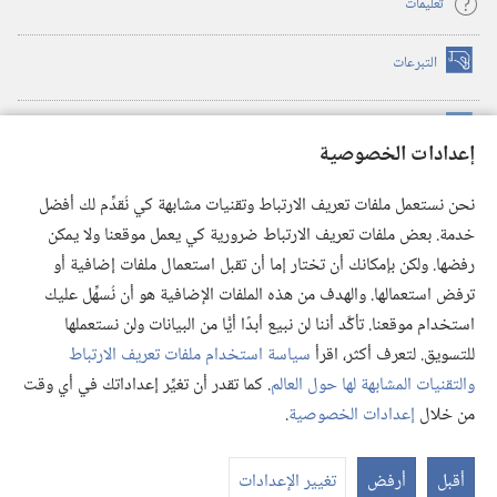
تعليمات
التبرعات
(يفتح
نافذة
جديدة)
مكتبة برج المراقبة الالكترونية
™
(يفتح
إعدادات الخصوصية
نافذة
JW Hub
جديدة)
(يفتح
نحن نستعمل ملفات تعريف الارتباط وتقنيات مشابهة كي نُقدِّم لك أفضل
نافذة
®
خدمة. بعض ملفات تعريف الارتباط ضرورية كي يعمل موقعنا ولا يمكن
تطبيق
JW Library
جديدة)
رفضها. ولكن بإمكانك أن تختار إما أن تقبل استعمال ملفات إضافية أو
مكتبة برج المراقبة
ترفض استعمالها. والهدف من هذه الملفات الإضافية هو أن نُسهِّل عليك
استخدام موقعنا. تأكَّد أننا لن نبيع أبدًا أيًّا من البيانات ولن نستعملها
للتسويق. لتعرف أكثر، اقرأ
سياسة استخدام ملفات تعريف الارتباط
والتقنيات المشابهة لها حول العالم
. كما تقدر أن تغيِّر إعداداتك في أي وقت
Copyright
© 2026 .Watch Tower Bible and Tract Society of Pennsylvania
من خلال
إعدادات الخصوصية
.
شروط الاستخدام
|
سياسة الخصوصية
|
إعدادات الخصوصية
عر
الم
أقبل
أرفض
تغيير الإعدادات