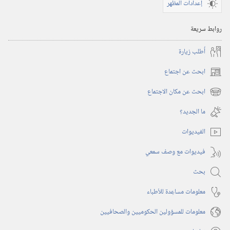
إعدادات المظهر
روابط سريعة
أُطلب زيارة
ابحث عن اجتماع
(يفتح
نافذة
ابحث عن مكان الاجتماع
(يفتح
جديدة)
نافذة
ما الجديد؟‏
جديدة)
الفيديوات
فيديوات مع وصف سمعي
بحث
معلومات مساعِدة للأطباء
معلومات للمسؤولين الحكوميين والصحافيين