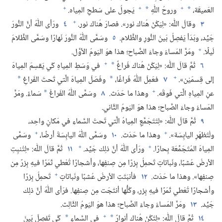
+
+
+
العَميقَة،‏
وروحُ اللّٰهِ
يَجولُ على سَطحِ المِياه.‏
*
*
+
٣
وقالَ اللّٰه:‏ «لِيَكُنْ هُناك نور».‏ فصارَ هُناك نور.‏
٤
ورَأى اللّٰهُ أنَّ النُّورَ
جَيِّد،‏ وبَدَأ يَفصِلُ بَينَ النُّورِ والظَّلام.‏
٥
وسَمَّى اللّٰهُ النُّورَ نَهارًا وسَمَّى الظَّلامَ
+
لَيلًا.‏
ومَرَّ المَساءُ وجاءَ الصَّباح؛‏ هذا هوَ اليَومُ الأوَّل.‏
+
٦
ثُمَّ قالَ اللّٰه:‏ «لِيَكُنْ هُناك فَراغٌ
في وَسَطِ المِياهِ كَي يَقسِمَ المِياهَ
*
+
إلى قِسمَيْن».‏
٧
فعَمِلَ اللّٰهُ فَراغًا،‏
وفَصَلَ المِياهَ الَّتي تَحتَ الفَراغِ
*
*
+
عنِ المِياهِ الَّتي فَوقَه.‏
وهذا ما حَدَث.‏
٨
وسَمَّى اللّٰهُ الفَراغَ
سَماءً.‏ ومَرَّ
*
المَساءُ وجاءَ الصَّباح؛‏ هذا هوَ اليَومُ الثَّاني.‏
٩
ثُمَّ قالَ اللّٰه:‏ «لِتَتَجَمَّعِ المِياهُ الَّتي تَحتَ السَّماءِ في مَكانٍ واحِد،‏
+
+
ولْتَظهَرِ اليابِسَة».‏
وهذا ما حَدَث.‏
١٠
وسَمَّى اللّٰهُ اليابِسَةَ أرضًا،‏
وسَمَّى
+
+
المِياهَ المُتَجَمِّعَة بِحارًا.‏
ورَأى اللّٰهُ أنَّ ذلِك جَيِّد.‏
١١
ثُمَّ قالَ اللّٰه:‏ «لِتُنبِتِ
الأرضُ عُشبًا،‏ ونَباتاتٍ تَحمِلُ بِزرًا مِن صِنفِها،‏ وأشجارًا تُعْطي ثَمَرًا فيهِ بِزرٌ مِن
+
صِنفِها».‏ وهذا ما حَدَث.‏
١٢
فأنبَتَتِ الأرضُ عُشبًا ونَباتاتٍ
تَحمِلُ بِزرًا
وأشجارًا تُعْطي ثَمَرًا فيهِ بِزر،‏ وكُلُّها أنتَجَت مِن صِنفِها.‏ فرَأى اللّٰهُ أنَّ ذلِك
جَيِّد.‏
١٣
ومَرَّ المَساءُ وجاءَ الصَّباح؛‏ هذا هوَ اليَومُ الثَّالِث.‏
+
١٤
ثُمَّ قالَ اللّٰه:‏ «لِتَكُنْ هُناك أنوارٌ
في السَّماءِ
كَي تَفصِلَ بَينَ
*
*