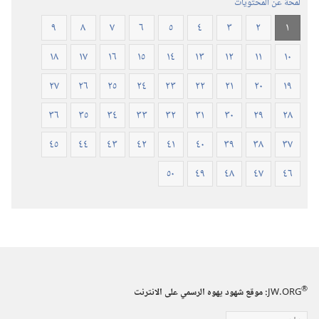
لمحة عن المحتويات
٢٠١٩)‏
٩
٨
٧
٦
٥
٤
٣
٢
١
١٨
١٧
١٦
١٥
١٤
١٣
١٢
١١
١٠
٢٧
٢٦
٢٥
٢٤
٢٣
٢٢
٢١
٢٠
١٩
٣٦
٣٥
٣٤
٣٣
٣٢
٣١
٣٠
٢٩
٢٨
٤٥
٤٤
٤٣
٤٢
٤١
٤٠
٣٩
٣٨
٣٧
٥٠
٤٩
٤٨
٤٧
٤٦
®
JW.ORG
:‏ موقع شهود يهوه الرسمي على الانترنت