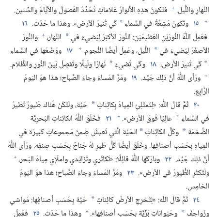
+
النَّهارِ واللَّيل.‏
فتَكونُ هذِهِ الأنوارُ عَلاماتٍ تُحَدِّدُ الفُصولَ والأيَّامَ والسِّنين.‏
+
١٥
وتَكونُ مُشِعَّةً في السَّماءِ
كَي تُنيرَ الأرض».‏ وهذا ما حَدَث.‏
١٦
*
+
فعَمِلَ اللّٰهُ النُّورَيْنِ العَظيمَيْن:‏ النُّورَ الأكبَرَ لِيُضيءَ في
النَّهار،‏
والنُّورَ
*
+
الأصغَرَ لِيُضيءَ في
اللَّيل،‏ وعَمِلَ أيضًا النُّجوم.‏
١٧
ووَضَعَها في السَّماءِ
*
كَي تُنيرَ الأرض،‏
١٨
وكَي تُضيءَ
نَهارًا ولَيلًا وتَفصِلَ بَينَ النُّورِ والظَّلام.‏
*
*
+
ورَأى اللّٰهُ أنَّ ذلِك جَيِّد.‏
١٩
ومَرَّ المَساءُ وجاءَ الصَّباح؛‏ هذا هوَ اليَومُ
الرَّابِع.‏
٢٠
ثُمَّ قالَ اللّٰه:‏ «لِتَمتَلِئِ المِياهُ بِكائِناتٍ
حَيَّة،‏ ولْتَكُنْ هُناك طُيورٌ تَطيرُ
*
+
في السَّماءِ
عالِيًا فَوقَ الأرض».‏
٢١
فخَلَقَ اللّٰهُ الكائِناتِ البَحرِيَّة
*
الضَّخمَة
وكُلَّ الكائِناتِ
الحَيَّة الَّتي تَعيشُ ضِمنَ مَجموعاتٍ كَبيرَة في
*
*
المِياهِ بِحَسَبِ أصنافِها.‏ وخَلَقَ أيضًا كُلَّ طَيرٍ لهُ جَناحٌ بِحَسَبِ صِنفِه.‏ ورَأى اللّٰهُ
+
أنَّ ذلِك جَيِّد.‏
٢٢
وبارَكَها اللّٰهُ قائِلًا:‏ «تَكاثَري وتَزايَدي واملَإي مِياهَ البَحر،‏
ولْتَكثُرِ الطُّيورُ في الأرض».‏
٢٣
ومَرَّ المَساءُ وجاءَ الصَّباح؛‏ هذا هوَ اليَومُ
الخامِس.‏
٢٤
ثُمَّ قالَ اللّٰه:‏ «لِتُخرِجِ الأرضُ كائِناتٍ
حَيَّة بِحَسَبِ أصنافِها:‏ مَواشي
*
+
وزَواحِفَ
وحَيَواناتٍ بَرِّيَّة بِحَسَبِ أصنافِها».‏
وهذا ما حَدَث.‏
٢٥
فعَمِلَ
*