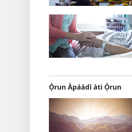
Ọ̀run Àpáàdì àti Ọ̀run