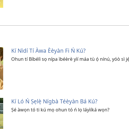
Kí Nìdí Tí Àwa Èèyàn Fi Ń Kú?
Ohun tí Bíbélì sọ nípa ìbéèrè yìí máa tù ọ́ nínú, yóò sì jẹ́
Kí Ló Ń Ṣẹlẹ̀ Nígbà Téèyàn Bá Kú?
Ṣé àwọn tó ti kú mọ ohun tó ń lọ láyìíká wọn?