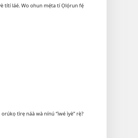
 títí láé. Wo ohun mẹ́ta tí Ọlọ́run fẹ́
é orúkọ tìrẹ náà wà nínú “ìwé ìyè” rẹ̀?