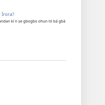
̣ Ìrora?
 dandan kí n ṣe gbogbo ohun tó bá gbà