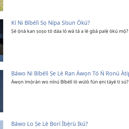
Kí Ni Bíbélì Sọ Nípa Sísun Òkú?
Ṣé ọ̀nà kan ṣoṣo tó dáa ló wà tá a lè gbà palẹ̀ òkú mọ́?
Báwo Ni Bíbélì Ṣe Lè Ran Àwọn Tó Ń Ronú Àti
Àwọn ìmọ̀ràn wo nínú Bíbélì ló wúlò fún ẹni táyé ti sú?
Báwo Lo Ṣe Lè Borí Ìbẹ̀rù Ikú?