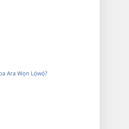
pa Ara Wọn Lọ́wọ́?