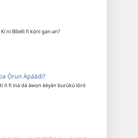
í ni Bíbélì fi kọ́ni gan-an?
ípa Ọ̀run Àpáàdì?
í a ti ń fi iná dá àwọn èèyàn burúkú lóró