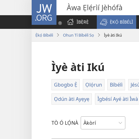
JW.ORG
Àwa Ẹlẹ́rìí Jèhófà
ÌBẸ̀RẸ̀
Ẹ̀KỌ́ BÍBÉLÌ
Ẹ̀kọ́ Bíbélì
Ohun Tí Bíbélì Sọ
Ìyè àti Ikú
Ìyè àti Ikú
Gbogbo Ẹ̀
Ọlọ́run
Bíbélì
Jés
Ọdún àti Ayẹyẹ
Ìgbésí Ayé àti Ìwà
TÒ Ó LỌ́NÀ