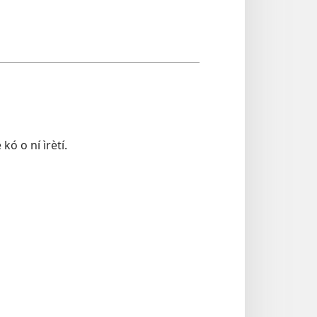
 kó o ní ìrètí.