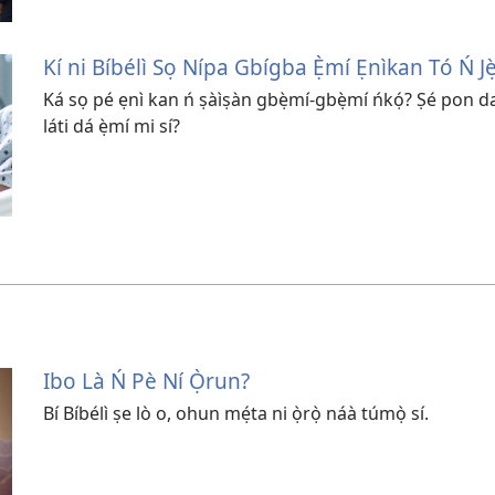
Kí ni Bíbélì Sọ Nípa Gbígba Ẹ̀mí Ẹnìkan Tó Ń Jè
Ká sọ pé ẹnì kan ń ṣàìṣàn gbẹ̀mí-gbẹ̀mí ńkọ́? Ṣé pon
láti dá ẹ̀mí mi sí?
Ibo Là Ń Pè Ní Ọ̀run?
Bí Bíbélì ṣe lò o, ohun mẹ́ta ni ọ̀rọ̀ náà túmọ̀ sí.