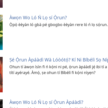
Àwọn Wo Ló Ń Lọ sí Ọ̀run?
Ọ̀pọ̀ èèyàn ló gbà pé gbogbo èèyàn rere ló ń lọ sọ́run. K
Ṣé Ọ̀run Àpáàdì Wà Lóòótọ́? Kí Ni Bíbélì Sọ N
Ohun tí àwọn ìsìn fi ń kọ́ni ni pé, ọ̀run àpáàdì jẹ́ ibi t
títí ayérayé. Àmọ́, ṣe ohun tí Bíbélì fi kọ́ni nìyẹn?
Àwọn Wo Ló Ń Lọ sí Ọ̀run Àpáàdì?