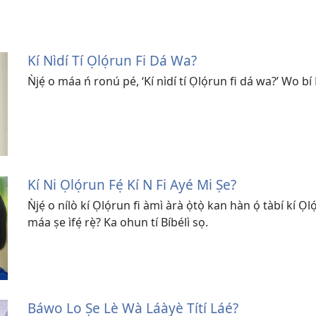
Kí Nìdí Tí Ọlọ́run Fi Dá Wa?
Ǹjẹ́ o máa ń ronú pé, ‘Kí nìdí tí Ọlọ́run fi dá wa?’ Wo bí
Kí Ni Ọlọ́run Fẹ́ Kí N Fi Ayé Mi Ṣe?
Ǹjẹ́ o nílò kí Ọlọ́run fi àmì àrà ọ̀tọ̀ kan hàn ọ́ tàbí kí 
máa ṣe ìfẹ́ rẹ̀? Ka ohun tí Bíbélì sọ.
Báwo Lo Ṣe Lè Wà Láàyè Títí Láé?