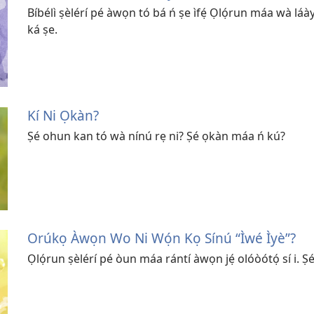
Bíbélì ṣèlérí pé àwọn tó bá ń ṣe ìfẹ́ Ọlọ́run máa wà láàyè
ká ṣe.
Kí Ni Ọkàn?
Ṣé ohun kan tó wà nínú rẹ ni? Ṣé ọkàn máa ń kú?
Orúkọ Àwọn Wo Ni Wọ́n Kọ Sínú “Ìwé Ìyè”?
Ọlọ́run ṣèlérí pé òun máa rántí àwọn jẹ́ olóòótọ́ sí i. Ṣ