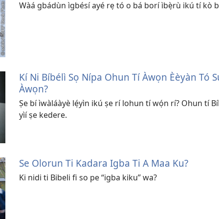
Wàá gbádùn ìgbésí ayé rẹ tó o bá borí ìbẹ̀rù ikú tí kò b
Kí Ni Bíbélì Sọ Nípa Ohun Tí Àwọn Èèyàn Tó Sú
Àwọn?
Ṣe bí ìwàláàyè lẹ́yìn ikú ṣe rí lohun tí wọ́n rí? Ohun tí B
yìí ṣe kedere.
Se Olorun Ti Kadara Igba Ti A Maa Ku?
Ki nidi ti Bibeli fi so pe “igba kiku” wa?