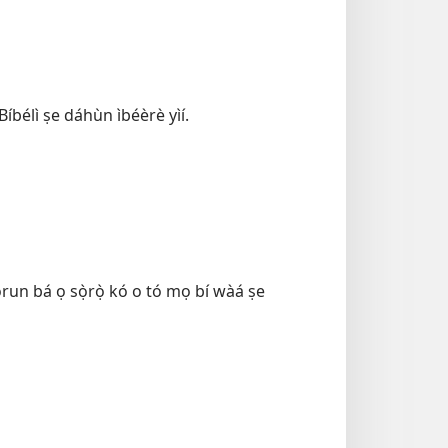
 Bíbélì ṣe dáhùn ìbéèrè yìí.
Ọlọ́run bá ọ sọ̀rọ̀ kó o tó mọ bí wàá ṣe