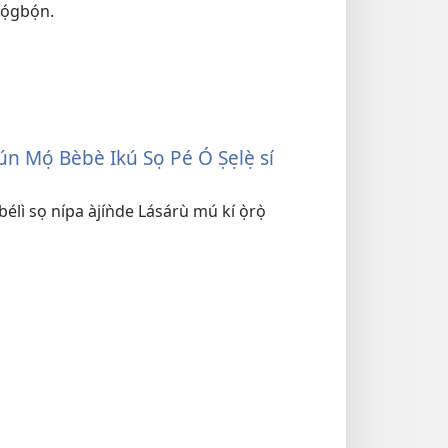
ọ́gbọ́n.
n Mọ́ Bèbè Ikú Sọ Pé Ó Ṣẹlẹ̀ sí
íbélì sọ nípa àjíǹde Lásárù mú kí ọ̀rọ̀