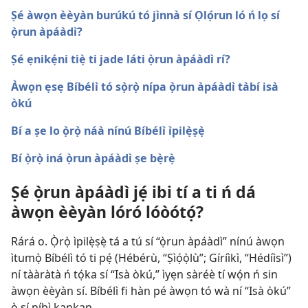
Ṣé àwọn èèyàn burúkú tó jìnnà sí Ọlọ́run ló ń lọ sí
ọ̀run àpáàdì?
Ṣé ẹnikẹ́ni tiẹ̀ ti jade láti ọ̀run àpáàdì rí?
Àwọn ẹsẹ Bíbélì tó sọ̀rọ̀ nípa ọ̀run àpáàdì tàbí isà
òkú
Bí a ṣe lo ọ̀rọ̀ náà nínú Bíbélì ìpilẹ̀ṣẹ̀
Bí ọ̀rọ̀ iná ọ̀run àpáàdì ṣe bẹ̀rẹ̀
Ṣé ọ̀run àpáàdì jẹ́ ibi tí a ti ń dá
àwọn èèyàn lóró lóòótọ́?
Rárá o. Ọ̀rọ̀ ìpilẹ̀ṣẹ̀ tá a tú sí “ọ̀run àpáàdì” nínú àwọn
ìtumọ̀ Bíbélì tó ti pẹ́ (Hébérù, “Ṣìọ́ọ̀lù”; Gíríìkì, “Hédíìsì”)
ní tààràtà ń tọ́ka sí “Isà òkú,” ìyẹn sàréè tí wọ́n ń sin
àwọn èèyàn sí. Bíbélì fi hàn pé àwọn tó wà ní “Isà òkú”
ò sí níbì kankan.