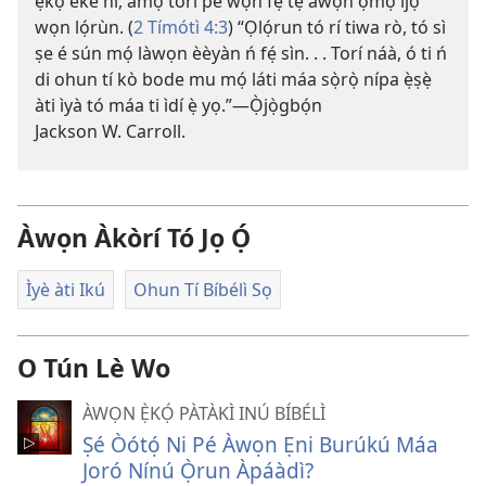
ẹ̀kọ́ èké ni, àmọ́ torí pé wọ́n fẹ́ tẹ́ àwọn ọmọ ìjọ
wọn lọ́rùn. (
2 Tímótì 4:3
) “Ọlọ́run tó rí tiwa rò, tó sì
ṣe é sún mọ́ làwọn èèyàn ń fẹ́ sìn. . . Torí náà, ó ti ń
di ohun tí kò bode mu mọ́ láti máa sọ̀rọ̀ nípa ẹ̀ṣẹ̀
àti ìyà tó máa ti ìdí ẹ̀ yọ.”​—Ọ̀jọ̀gbọ́n
Jackson W. Carroll.
Àwọn Àkòrí Tó Jọ Ọ́
Ìyè àti Ikú
Ohun Tí Bíbélì Sọ
O Tún Lè Wo
ÀWỌN Ẹ̀KỌ́ PÀTÀKÌ INÚ BÍBÉLÌ
Ṣé Òótọ́ Ni Pé Àwọn Ẹni Burúkú Máa
Joró Nínú Ọ̀run Àpáàdì?