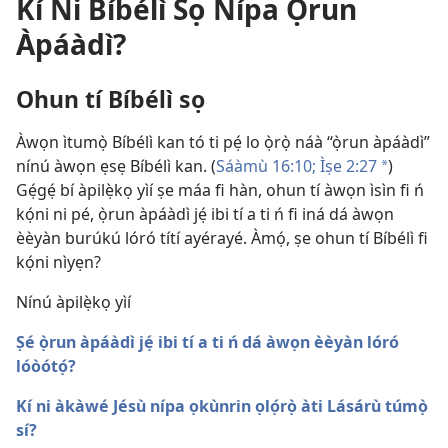
Kí Ni Bíbélì Sọ Nípa Ọ̀run
Àpáàdì?
Ohun tí Bíbélì sọ
Àwọn ìtumọ̀ Bíbélì kan tó ti pẹ́ lo ọ̀rọ̀ náà “ọ̀run àpáàdì”
nínú àwọn ẹsẹ Bíbélì kan. (
Sáàmù 16:10;
Ìṣe 2:27
)
a
Gẹ́gẹ́ bí àpilẹ̀kọ yìí ṣe máa fi hàn, ohun tí àwọn ìsìn fi ń
kọ́ni ni pé, ọ̀run àpáàdì jẹ́ ibi tí a ti ń fi iná dá àwọn
èèyàn burúkú lóró títí ayérayé. Àmọ́, ṣe ohun tí Bíbélì fi
kọ́ni nìyẹn?
Nínú àpilẹ̀kọ yìí
Ṣé ọ̀run àpáàdì jẹ́ ibi tí a ti ń dá àwọn èèyàn lóró
lóòótọ́?
Kí ni àkàwé Jésù nípa ọkùnrin ọlọ́rọ̀ àti Lásárù túmọ̀
sí?