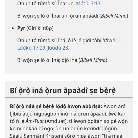
Ohun tó túmọ̀ sí: Ìparun.
Mátíù 7:13
Bí wọ́n ṣe lò ó: Ìparun; ọ̀run àpáàdì (
Bibeli Mimọ
)
Pyr
(Gíríìkì πῦρ)
Ohun tó túmọ̀ sí: Iná, ó lè jẹ́ gidi tàbí àfiwé.​—
Lúùkù 17:29;
Júùdù 23
.
Bí wọ́n ṣe lò ó: Iná; òjò iná (
Bibeli Mimọ
)
Bí ọ̀rọ̀ iná ọ̀run àpaàdì ṣe bẹ̀rẹ̀
Bí ọ̀rọ̀ náà ṣé bẹ̀rẹ̀ lọ́dọ̀ àwọn abọ̀rìṣà:
Àwọn ará
Íjíbítì àtijọ́ nígbàgbọ́ nínú iná ọ̀run àpáàdì. Ìwé kan
tó ń jẹ́
Ȧm-Ṭuat
(Amduat), tí àwọn òpìtàn sọ pé wọ́n
kọ ní nǹkan bí ọgọ́rùn-ún ọdún kẹrìndínlógún
Ṣáájú Sànmánì Kristẹni sọ̀rọ̀ nípa àwọn “tí a máa