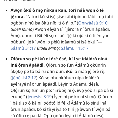
Àwọn òkú ò mọ nǹkan kan, torí náà wọn ò lè
jẹ̀rora.
“Nítorí kò sí iṣẹ́ ṣíṣe tàbí ìpinnu tàbí ìmọ̀ tàbí
ọgbọ́n nínú isà òkú níbi tí ò ń lọ.” (
Oníwàásù 9:10
,
Bibeli Mimọ
) Àwọn èèyàn kì í jẹ̀rora ní ọ̀run àpáàdì.
Àmọ́, ohun tí Bíbélì sọ ni pé: “Jẹ́ kí ojú kí ó ti ènìyàn
búburú, jẹ́ kí wọ́n lọ pẹ̀lú ìdààmú sí isà òkú.”​—
Sáàmù 31:17
Bibeli Mimọ
;
Sáàmù 115:17
.
Ọlọ́run sọ pé ikú ni èrè ẹ̀ṣẹ̀, kì í ṣe ìdálóró nínú
iná ọ̀run àpáàdì.
Ọlọ́run sọ fún Ádámù ọkùnrin
àkọ́kọ́ pé tó bá rú òfin òun,
ikú
ló máa jẹ́ èrè rẹ̀.
(
Jẹ́nẹ́sísì 2:17
) Kò sọ ohunkóhun nípa ìdálóró
ayérayé ní ọ̀run àpáàdì. Lẹ́yìn tí Ádámù dẹ́ṣẹ̀,
Ọlọ́run sọ fún un pé: “Erùpẹ̀ ni ọ́, ìwọ yóò sì pa dà sí
erùpẹ̀.” (
Jẹ́nẹ́sísì 3:19
) Ìyẹn ni pé kò ní sí mọ́. Ọlọ́run
ì bá ti sọ ọ́ ká ní lóòótọ́ ló fẹ́ kí Ádámù lọ sínú iná
ọ̀run àpáàdì, kò sì tíì yí ìyà tó fi ń jẹ àwọn tí wọ́n bá
rú òfin rẹ̀ pa dà. Ọ̀pọ̀ ọdún lẹ́yìn tí Ádámù dẹ́ṣẹ̀,