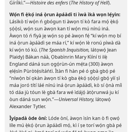
Gíríìkì.”​—
Histoire des enfers
(
The History of Hell
).
Wọ́n fi ẹ̀kọ́ iná ọ̀run àpáàdì ti ìwà ìkà wọn lẹ́yìn:
Lásìkò tí wọ́n ń gbógun ti àwọn tí kò fara mọ́ ẹ̀kọ́
ṣọ́ọ̀sì, wọ́n sun àwọn kan tí wọ́n mú nínú iná.
Àwọn tó ń fìyà jẹ wọ́n sọ pé àwọn fẹ́ “kí wọ́n mọ bí
iná ọ̀run àpáàdì ṣe máa rí,” kí wọ́n lè ronú pìwà dà
kí wọ́n tó kú. (
The Spanish Inquisition,
látọwọ́ Jean
Plaidy) Bákan náà, Ọbabìnrin Mary Kìíní ti ilẹ̀
England dáná sun ọgọ́rùn-ún mẹ́ta (300) àwọn
ẹlẹ́sìn Pùròtẹ́sítáǹtì. Ìtàn fi hàn pé ó gbà gbọ́ pé
“níwọ̀n bí ọkàn àwọn tí kò gba ẹ̀kọ́ ṣọ́ọ̀ṣì gbọ́ yìí ṣì
máa joró títí láé nínú iná ọ̀run àpáàdì, kò sí ọ̀nà míì
tó dáa jù tóun lè gbà fara wé ìdájọ́ àtọ̀runwá ju kí
òun dáná sun wọ́n.”​—
Universal History,
látọwọ́
Alexander Tytler.
Ìyípadà òde òní:
Lóde òní, àwọn ìsìn kan ò fi ọwọ́
líle mú ẹ̀kọ́ ọ̀run àpáàdì mọ́, kì í ṣe torí wọ́n gbà pé