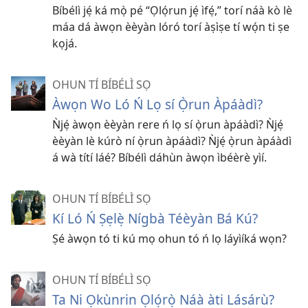
Bíbélì jẹ́ ká mọ̀ pé “Ọlọ́run jẹ́ ìfẹ́,” torí náà kò lè
máa dá àwọn èèyàn lóró torí àṣìṣe tí wọ́n ti ṣe
kọjá.
OHUN TÍ BÍBÉLÌ SỌ
Àwọn Wo Ló Ń Lọ sí Ọ̀run Àpáàdì?
Ǹjẹ́ àwọn èèyàn rere ń lọ sí ọ̀run àpáàdì? Ǹjẹ́
èèyàn lè kúrò ní ọ̀run àpáàdì? Ǹjẹ́ ọ̀run àpáàdì
á wà títí láé? Bíbélì dáhùn àwọn ìbéèrè yìí.
OHUN TÍ BÍBÉLÌ SỌ
Kí Ló Ń Ṣẹlẹ̀ Nígbà Téèyàn Bá Kú?
Ṣé àwọn tó ti kú mọ ohun tó ń lọ láyìíká wọn?
OHUN TÍ BÍBÉLÌ SỌ
Ta Ni Ọkùnrin Ọlọ́rọ̀ Náà àti Lásárù?