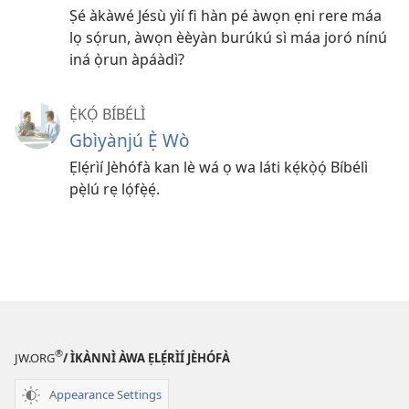
Ṣé àkàwé Jésù yìí fi hàn pé àwọn ẹni rere máa
lọ sọ́run, àwọn èèyàn burúkú sì máa joró nínú
iná ọ̀run àpáàdì?
Ẹ̀KỌ́ BÍBÉLÌ
Gbìyànjú Ẹ̀ Wò
Ẹlẹ́rìí Jèhófà kan lè wá ọ wa láti kẹ́kọ̀ọ́ Bíbélì
pẹ̀lú rẹ lọ́fẹ̀ẹ́.
®
JW.ORG
/ ÌKÀNNÌ ÀWA ẸLẸ́RÌÍ JÈHÓFÀ
Appearance Settings