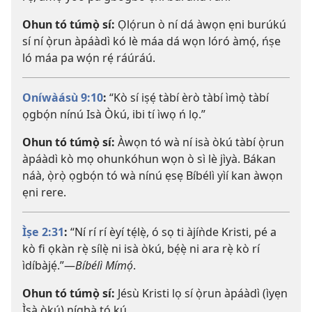
Ohun tó túmọ̀ sí:
Ọlọ́run ò ní dá àwọn ẹni burúkú
sí ní ọ̀run àpáàdì kó lè máa dá wọn lóró àmọ́, ńṣe
ló máa pa wọ́n rẹ́ ráúráú.
Oníwàásù 9:10
:
“Kò sí iṣẹ́ tàbí èrò tàbí ìmọ̀ tàbí
ọgbọ́n nínú Isà Òkú, ibi tí ìwọ ń lọ.”
Ohun tó túmọ̀ sí:
Àwọn tó wà ní isà òkú tàbí ọ̀run
àpáàdì kò mọ ohunkóhun wọn ò sì lè jìyà. Bákan
náà, ọ̀rọ̀ ọgbọ́n tó wà nínú ẹsẹ Bíbélì yìí kan àwọn
ẹni rere.
Ìṣe 2:31
:
“Ní rí rí èyí tẹ́lẹ̀, ó sọ ti àjíǹde Kristi, pé a
kò fi ọkàn rẹ̀ sílẹ̀ ni isà òkú, bẹ́ẹ̀ ni ara rẹ̀ kò rí
ìdíbàjẹ́.”​—
Bíbélì Mímọ́
.
Ohun tó túmọ̀ sí:
Jésù Kristi lọ sí ọ̀run àpáàdì (ìyẹn
Ìsà òkú) nígbà tó kú.