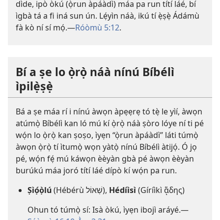
dìde, ipò òkú (ọ̀run àpáàdì) máa pa run títí láé, bí
ìgbà tá a fi iná sun ún. Lẹ́yìn náà, ikú tí ẹ̀ṣẹ̀ Ádámù
fà kò ní sí mọ́.​—
Róòmù 5:12
.
Bí a ṣe lo ọ̀rọ̀ náà nínú Bíbélì
ìpilẹ̀ṣẹ̀
Bá a ṣe máa rí i nínú àwọn àpẹẹrẹ tó tẹ̀ le yìí, àwọn
atúmọ̀ Bíbélì kan ló mú kí ọ̀rọ̀ náà ṣòro lóye ní ti pé
wọ́n lo ọ̀rọ̀ kan ṣoṣo, ìyẹn “ọ̀run àpáàdì” láti túmọ̀
àwọn ọ̀rọ̀ tí ìtumọ̀ wọn yàtọ̀ nínú Bíbélì àtijọ́. Ó jọ
pé, wọ́n fẹ́ mú káwọn èèyàn gbà pé àwọn èèyàn
burúkú máa joró títí láé dípò kí wọ́n pa run.
Ṣìọ́ọ̀lú
(Hébérù שְׁאוֹל),
Hédíìsì
(Gíríìkì ᾅδης)
Ohun tó túmọ̀ sí: Isà òkú, ìyẹn ibojì aráyé.​—