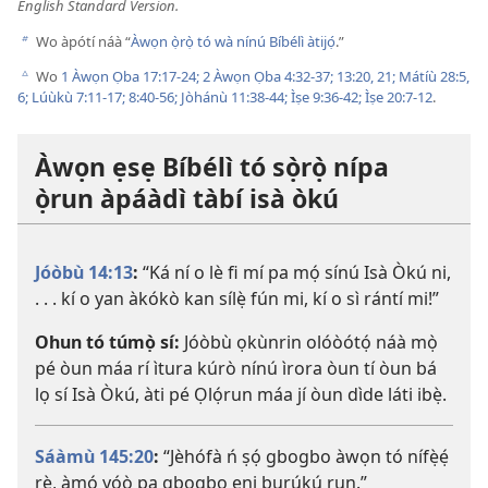
English Standard Version.
Wo àpótí náà “
Àwọn ọ̀rọ̀ tó wà nínú Bíbélì àtijọ́
.”
b
Wo
1 Àwọn Ọba 17:17-24;
2 Àwọn Ọba 4:32-37;
13:20, 21;
Mátíù 28:5,
c
6;
Lúùkù 7:11-17;
8:40-56;
Jòhánù 11:38-44;
Ìṣe 9:36-42;
Ìṣe 20:7-12
.
Àwọn ẹsẹ Bíbélì tó sọ̀rọ̀ nípa
ọ̀run àpáàdì tàbí isà òkú
Jóòbù 14:13
:
“Ká ní o lè fi mí pa mọ́ sínú Isà Òkú ni,
. . . kí o yan àkókò kan sílẹ̀ fún mi, kí o sì rántí mi!”
Ohun tó túmọ̀ sí:
Jóòbù ọkùnrin olóòótọ́ náà mọ̀
pé òun máa rí ìtura kúrò nínú ìrora òun tí òun bá
lọ sí Isà Òkú, àti pé Ọlọ́run máa jí òun dìde láti ibẹ̀.
Sáàmù 145:20
:
“Jèhófà ń ṣọ́ gbogbo àwọn tó nífẹ̀ẹ́
rẹ̀, àmọ́ yóò pa gbogbo ẹni burúkú run.”