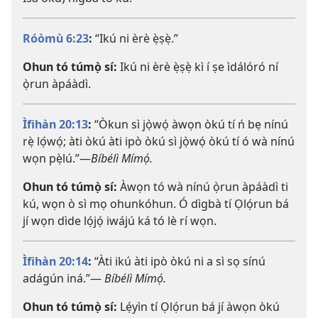
Róòmù 6:23
:
“Ikú ni èrè ẹ̀ṣẹ̀.”
Ohun tó túmọ̀ sí:
Ikú ni èrè ẹ̀ṣẹ̀ kì í ṣe ìdálóró ní
ọ̀run àpáàdì.
Ìfihàn 20:13
:
“Òkun sì jọ̀wọ́ àwọn òkú tí ń bẹ nínú
rẹ̀ lọ́wọ́; àti òkú àti ipò òkú sì jọ̀wọ́ òkú tí ó wà nínú
wọn pẹ̀lú.”​—
Bíbélì Mímọ́.
Ohun tó túmọ̀ sí:
Àwọn tó wà nínú ọ̀run àpáàdì ti
kú, wọn ò sì mọ ohunkóhun. Ó dìgbà tí Ọlọ́run bá
jí wọn dìde lọ́jọ́ iwájú ká tó lè rí wọn.
Ìfihàn 20:14
:
“Àti ikú àti ipò òkú ni a sì sọ sínú
adágún iná.”​—
Bíbélì Mímọ́.
Ohun tó túmọ̀ sí:
Lẹ́yìn tí Ọlọ́run bá jí àwọn òkú