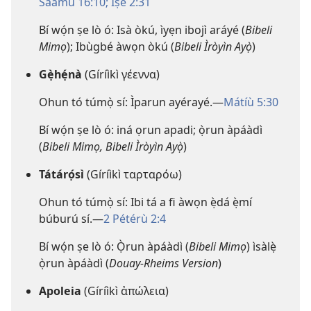
Sáàmù 16:10;
Ìṣe 2:31
Bí wọ́n ṣe lò ó: Isà òkú, ìyẹn ibojì aráyé (
Bibeli
Mimọ
); Ibùgbé àwọn òkú (
Bibeli Ìròyìn Ayọ̀
)
Gẹ̀hẹ́nà
(Gíríìkì γέεννα)
Ohun tó túmọ̀ sí: Ìparun ayérayé.​—
Mátíù 5:30
Bí wọ́n ṣe lò ó: iná ọrun apadi; ọ̀run àpáàdì
(
Bibeli Mimọ, Bibeli Ìròyìn Ayọ̀
)
Tátárọ́sì
(Gíríìkì ταρταρόω)
Ohun tó túmọ̀ sí: Ibi tá a fi àwọn ẹ̀dá ẹ̀mí
búburú sí.​—
2 Pétérù 2:4
Bí wọ́n ṣe lò ó: Ọ̀run àpáàdì (
Bibeli Mimọ
) ìsàlẹ̀
ọ̀run àpáàdì (
Douay-Rheims Version
)
Apoleia
(Gíríìkì ἀπώλεια)