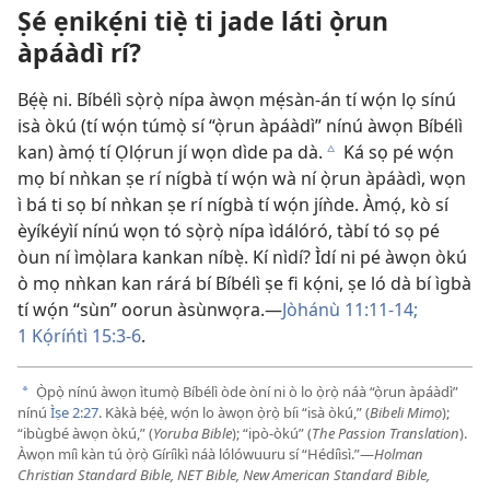
Ṣé ẹnikẹ́ni tiẹ̀ ti jade láti ọ̀run
àpáàdì rí?
Bẹ́ẹ̀ ni. Bíbélì sọ̀rọ̀ nípa àwọn mẹ́sàn-án tí wọ́n lọ sínú
isà òkú (tí wọ́n túmọ̀ sí “ọ̀run àpáàdì” nínú àwọn Bíbélì
kan) àmọ́ tí Ọlọ́run jí wọn dìde pa dà.
Ká sọ pé wọ́n
c
mọ bí nǹkan ṣe rí nígbà tí wọ́n wà ní ọ̀run àpáàdì, wọn
ì bá ti sọ bí nǹkan ṣe rí nígbà tí wọ́n jíǹde. Àmọ́, kò sí
èyíkéyìí nínú wọn tó sọ̀rọ̀ nípa ìdálóró, tàbí tó sọ pé
òun ní ìmọ̀lara kankan níbẹ̀. Kí nìdí? Ìdí ni pé àwọn òkú
ò mọ nǹkan kan rárá bí Bíbélì ṣe fi kọ́ni, ṣe ló dà bí ìgbà
tí wọ́n “sùn” oorun àsùnwọra.​—
Jòhánù 11:11-14;
1 Kọ́ríńtì 15:3-6
.
Ọ̀pọ̀ nínú àwọn ìtumọ̀ Bíbélì òde òní ni ò lo ọ̀rọ̀ náà “ọ̀run àpáàdì”
a
nínú
Ìṣe 2:27
. Kàkà bẹ́ẹ̀, wọ́n lo àwọn ọ̀rọ̀ bíi “isà òkú,” (
Bibeli Mimọ
);
“ibùgbé àwọn òkú,” (
Yoruba Bible
); “ipò-òkú” (
The Passion Translation
).
Àwọn míì kàn tú ọ̀rọ̀ Gíríìkì náà lólówuuru sí “Hédíìsì.”​—
Holman
Christian Standard Bible, NET Bible, New American Standard Bible,