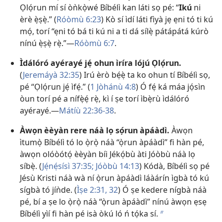
Ọlọ́run mí sí òǹkọ̀wé Bíbélì kan láti sọ pé: “
Ikú
ni
èrè ẹ̀ṣẹ̀.” (
Róòmù 6:23
) Kò sí ìdí láti fìyà jẹ ẹni tó ti kú
mọ́, torí “ẹni tó bá ti kú ni a ti dá sílẹ̀ pátápátá kúrò
nínú ẹ̀ṣẹ̀ rẹ̀.”​—
Róòmù 6:7
.
Ìdálóró ayérayé jẹ́ ohun ìríra lójú Ọlọ́run.
(
Jeremáyà 32:35
) Irú èrò bẹ́ẹ̀ ta ko ohun tí Bíbélì sọ,
pé “Ọlọ́run jẹ́ ìfẹ́.” (
1 Jòhánù 4:8
) Ó fẹ́ ká máa jọ́sìn
òun torí pé a nífẹ̀ẹ́ rẹ̀, kì í ṣe torí ìbẹ̀rù ìdálóró
ayérayé.​—
Mátíù 22:36-38
.
Àwọn èèyàn rere náà lọ sọ́run àpáàdì.
Àwọn
ìtumọ̀ Bíbélì tó lo ọ̀rọ̀ náà “ọ̀run àpáàdì” fi hàn pé,
àwọn olóòótọ́ èèyàn bíi Jékọ́bù àti Jóòbù náà lọ
síbẹ̀. (
Jẹ́nẹ́sísì 37:35;
Jóòbù 14:13
) Kódà, Bíbélì sọ pé
Jésù Kristi náà wà ní ọ̀run àpáàdì láàárín ìgbà tó kú
sígbà tó jíǹde. (
Ìṣe 2:31, 32
) Ó ṣe kedere nígbà náà
pé, bí a ṣe lo ọ̀rọ̀ náà “ọ̀run àpáàdì” nínú àwọn ẹsẹ
Bíbélì yìí fi hàn pé isà òkú ló ń tọ́ka sí.
b