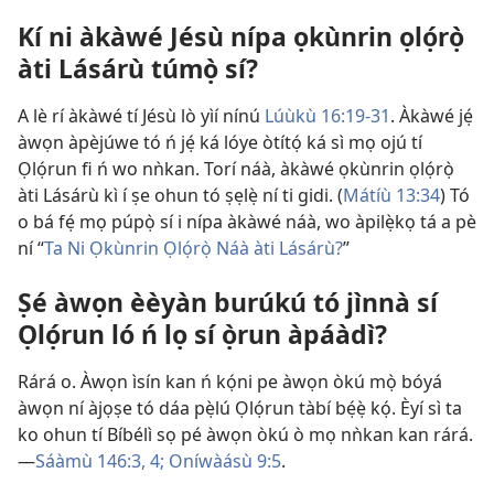
Kí ni àkàwé Jésù nípa ọkùnrin ọlọ́rọ̀
àti Lásárù túmọ̀ sí?
A lè rí àkàwé tí Jésù lò yìí nínú
Lúùkù 16:19-31
. Àkàwé jẹ́
àwọn àpèjúwe tó ń jẹ́ ká lóye òtítọ́ ká sì mọ ojú tí
Ọlọ́run fi ń wo nǹkan. Torí náà, àkàwé ọkùnrin ọlọ́rọ̀
àti Lásárù kì í ṣe ohun tó ṣẹlẹ̀ ní ti gidi. (
Mátíù 13:34
) Tó
o bá fẹ́ mọ púpọ̀ sí i nípa àkàwé náà, wo àpilẹ̀kọ tá a pè
ní “
Ta Ni Ọkùnrin Ọlọ́rọ̀ Náà àti Lásárù?
”
Ṣé àwọn èèyàn burúkú tó jìnnà sí
Ọlọ́run ló ń lọ sí ọ̀run àpáàdì?
Rárá o. Àwọn ìsín kan ń kọ́ni pe àwọn òkú mọ̀ bóyá
àwọn ní àjọṣe tó dáa pẹ̀lú Ọlọ́run tàbí bẹ́ẹ̀ kọ́. Èyí sì ta
ko ohun tí Bíbélì sọ pé àwọn òkú ò mọ nǹkan kan rárá.​
—
Sáàmù 146:3, 4;
Oníwàásù 9:5
.