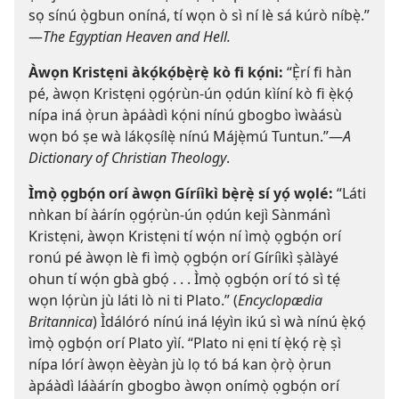
sọ sínú ọ̀gbun oníná, tí wọn ò sì ní lè sá kúrò níbẹ̀.”​
—
The Egyptian Heaven and Hell.
Àwọn Kristẹni àkọ́kọ́bẹ̀rẹ̀ kò fi kọ́ni:
“Ẹ̀rí fi hàn
pé, àwọn Kristẹni ọgọ́rùn-ún ọdún kìíní kò fi ẹ̀kọ́
nípa iná ọ̀run àpáàdì kọ́ni nínú gbogbo ìwàásù
wọn bó ṣe wà lákọsílẹ̀ nínú Májẹ̀mú Tuntun.”​—
A
Dictionary of Christian Theology
.
Ìmọ̀ ọgbọ́n orí àwọn Gíríìkì bẹ̀rẹ̀ sí yọ́ wọlé:
“Láti
nǹkan bí àárín ọgọ́rùn-ún ọdún kejì Sànmánì
Kristẹni, àwọn Kristẹni tí wọ́n ní ìmọ̀ ọgbọ́n orí
ronú pé àwọn lè fi ìmọ̀ ọgbọ́n orí Gíríìkì ṣàlàyé
ohun tí wọ́n gbà gbọ́ . . . Ìmọ̀ ọgbọ́n orí tó sì tẹ́
wọn lọ́rùn jù láti lò ni ti Plato.” (
Encyclopædia
Britannica
) Ìdálóró nínú iná lẹ́yìn ikú sì wà nínú ẹ̀kọ́
ìmọ̀ ọgbọ́n orí Plato yìí. “Plato ni ẹni tí ẹ̀kọ́ rẹ̀ ṣì
nípa lórí àwọn èèyàn jù lọ tó bá kan ọ̀rọ̀ ọ̀run
àpáàdì láàárín gbogbo àwọn onímọ̀ ọgbọ́n orí