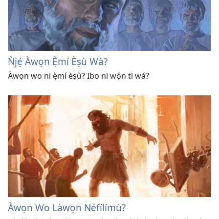
Ǹjẹ́ Àwọn Ẹ̀mí Èṣù Wà?
Àwọn wo ni ẹ̀mí èṣù? Ibo ni wọ́n ti wá?
Àwọn Wo Làwọn Néfílímù?