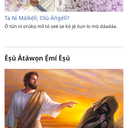
Ta Ni Máíkẹ́lì, Olú-Áńgẹ́lì?
Ó tún ní orúkọ míì tó ṣeé ṣe kó jẹ́ òun lo mọ̀ dáadáa.
Èṣù Àtàwọn Ẹ̀mí Èṣù