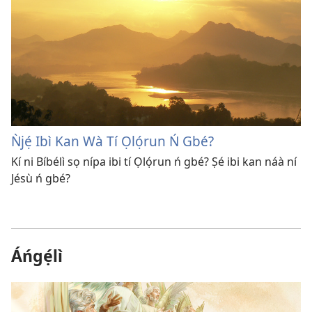
Ǹjẹ́ Ibì Kan Wà Tí Ọlọ́run Ń Gbé?
Kí ni Bíbélì sọ nípa ibi tí Ọlọ́run ń gbé? Ṣé ibi kan náà ní
Jésù ń gbé?
Áńgẹ́lì