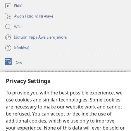
Fídíò
Àwọn Fídíò Tó Ní Àlàyé
Wá a
Ìsọfúnni Nípa Àwa Ẹlẹ́rìí Jèhófà
Ìrànlọ́wọ́
Ọrẹ
(opens
new
window)
ÀKÁ ÌWÉ ORÍ ÍŃTÁNẸ́Ẹ̀TÌ TI Watchtower™
Privacy Settings
(opens
new
®
JW Hub
To provide you with the best possible experience, we
window)
(opens
use cookies and similar technologies. Some cookies
new
®
JW Library
window)
are necessary to make our website work and cannot
be refused. You can accept or decline the use of
®
Watchtower Library
additional cookies, which we use only to improve
your experience. None of this data will ever be sold or