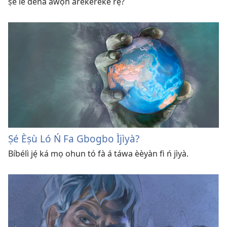
ṣe lè dènà àwọn àrékérekè rẹ̀?
Ṣé Èṣù Ló Ń Fa Gbogbo Ìjìyà?
Bíbélì jẹ́ ká mọ ohun tó fà á táwa èèyàn fi ń jìyà.