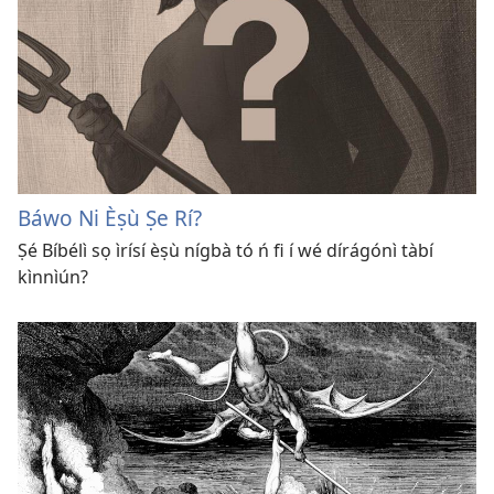
Báwo Ni Èṣù Ṣe Rí?
Ṣé Bíbélì sọ ìrísí èṣù nígbà tó ń fi í wé dírágónì tàbí
kìnnìún?