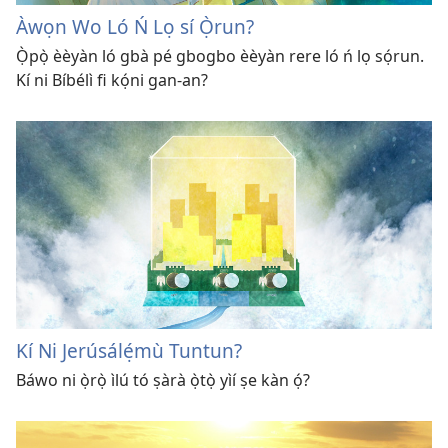
Àwọn Wo Ló Ń Lọ sí Ọ̀run?
Ọ̀pọ̀ èèyàn ló gbà pé gbogbo èèyàn rere ló ń lọ sọ́run.
Kí ni Bíbélì fi kọ́ni gan-an?
Kí Ni Jerúsálẹ́mù Tuntun?
Báwo ni ọ̀rọ̀ ìlú tó ṣàrà ọ̀tọ̀ yìí ṣe kàn ọ́?