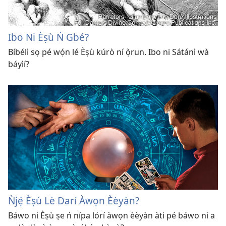
Ibo Ni Èṣù Ń Gbé?
Bíbélì sọ pé wọ́n lé Èṣù kúrò ní ọ̀run. Ibo ni Sátánì wà
báyìí?
Ǹjẹ́ Èṣù Lè Darí Àwọn Èèyàn?
Báwo ni Èṣù ṣe ń nípa lórí àwọn èèyàn àti pé báwo ni a