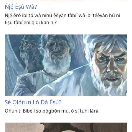
Ǹjẹ́ Èṣù Wà?
Ǹjẹ́ èrò ibi tó wà nínú èèyàn tàbí ìwà ibi téèyàn hù ni
Èṣù tàbí ẹni gidi kan ni?
Ṣé Ọlọ́run Ló Dá Èṣù?
Ohun tí Bíbélì sọ bọ́gbọ́n mu, ó sì tuni lára.