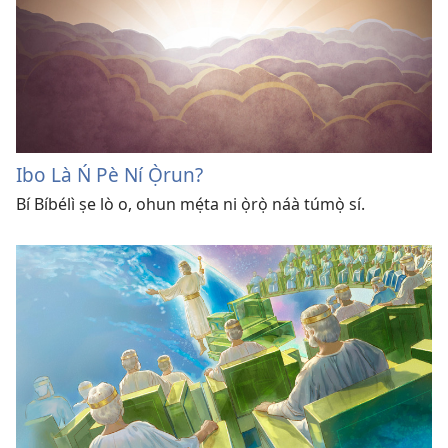
Ibo Là Ń Pè Ní Ọ̀run?
Bí Bíbélì ṣe lò o, ohun mẹ́ta ni ọ̀rọ̀ náà túmọ̀ sí.