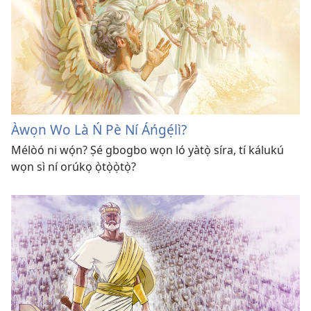
Àwọn Wo Là Ń Pè Ní Áńgẹ́lì?
Mélòó ni wọ́n? Ṣé gbogbo wọn ló yàtọ̀ síra, tí kálukú
wọn sì ní orúkọ ọ̀tọ̀ọ̀tọ̀?