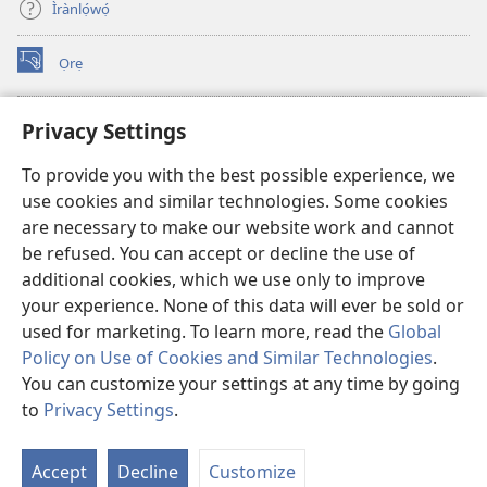
Ìrànlọ́wọ́
Ọrẹ
(opens
new
window)
ÀKÁ ÌWÉ ORÍ ÍŃTÁNẸ́Ẹ̀TÌ TI Watchtower™
Privacy Settings
(opens
new
®
JW Hub
To provide you with the best possible experience, we
window)
(opens
use cookies and similar technologies. Some cookies
new
®
JW Library
window)
are necessary to make our website work and cannot
be refused. You can accept or decline the use of
®
Watchtower Library
additional cookies, which we use only to improve
your experience. None of this data will ever be sold or
used for marketing. To learn more, read the
Global
Policy on Use of Cookies and Similar Technologies
.
You can customize your settings at any time by going
Copyright
© 2026 Watch Tower Bible and Tract Society of Pennsylvania.
ÀDÉHÙN LÍLO ÌKÀNNÌ
|
ÒFIN PÍPA ÌSỌFÚNNI MỌ́
|
PRIVACY
to
Privacy Settings
.
SETTINGS
Accept
Decline
Customize