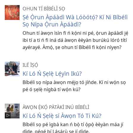
OHUN TÍ BÍBÉLÌ SỌ
Ṣé Ọ̀run Àpáàdì Wà Lóòótọ́? Kí Ni Bíbélì
Sọ Nípa Ọ̀run Àpáàdì?
Ohun tí àwọn ìsìn fi ń kọ́ni ni pé, ọ̀run àpáàdì jẹ́
ibi tí a ti ń fi iná dá àwọn èèyàn burúkú lóró títí
ayérayé. Àmọ́, ṣe ohun tí Bíbélì fi kọ́ni nìyẹn?
ILÉ ÌṢỌ́
Kí Ló Ń Ṣẹlẹ̀ Lẹ́yìn Ikú?
Bíbélì sọ nípa àwọn mẹ́jọ tó jíǹde. Kí ni wọ́n sọ
pé ó ṣẹlẹ̀ nígbà tí wọ́n kú?
ÀWỌN Ẹ̀KỌ́ PÀTÀKÌ INÚ BÍBÉLÌ
Kí Ló Ń Ṣẹlẹ̀ sí Àwọn Tó Ti Kú?
Bíbélì sọ pé ìgbà kan ń bọ̀ tí ọ̀pọ̀ èèyàn máa jí
dìde, gẹ́gẹ́ bí Lásárù ṣe jí dìde.