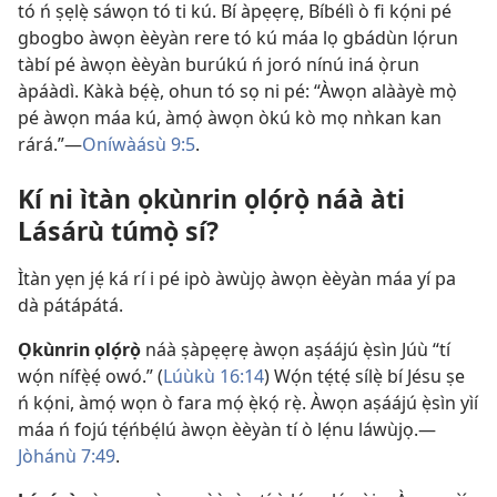
tó ń ṣẹlẹ̀ sáwọn tó ti kú. Bí àpẹẹrẹ, Bíbélì ò fi kọ́ni pé
gbogbo àwọn èèyàn rere tó kú máa lọ gbádùn lọ́run
tàbí pé àwọn èèyàn burúkú ń joró nínú iná ọ̀run
àpáàdì. Kàkà bẹ́ẹ̀, ohun tó sọ ni pé: “Àwọn alààyè mọ̀
pé àwọn máa kú, àmọ́ àwọn òkú kò mọ nǹkan kan
rárá.”​—
Oníwàásù 9:5
.
Kí ni ìtàn ọkùnrin ọlọ́rọ̀ náà àti
Lásárù túmọ̀ sí?
Ìtàn yẹn jẹ́ ká rí i pé ipò àwùjọ àwọn èèyàn máa yí pa
dà pátápátá.
Ọkùnrin ọlọ́rọ̀
náà ṣàpẹẹrẹ àwọn aṣáájú ẹ̀sìn Júù “tí
wọ́n nífẹ̀ẹ́ owó.” (
Lúùkù 16:14
) Wọ́n tẹ́tẹ́ sílẹ̀ bí Jésu ṣe
ń kọ́ni, àmọ́ wọn ò fara mọ́ ẹ̀kọ́ rẹ̀. Àwọn aṣáájú ẹ̀sìn yìí
máa ń fojú tẹ́ńbẹ́lú àwọn èèyàn tí ò lẹ́nu láwùjọ.​—
Jòhánù 7:49
.