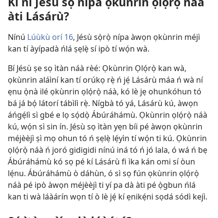
Kí ni Jésù sọ nípa ọkùnrin ọlọ́rọ̀ náà
àti Lásárù?
Nínú
Lúùkù orí 16
, Jésù sọ̀rọ̀ nípa àwọn ọkùnrin méjì
kan tí àyípadà ńlá ṣẹlẹ̀ sí ipò tí wọ́n wà.
Bí Jésù ṣe sọ ìtàn náà rèé: Ọkùnrin Ọlọ́rọ̀ kan wà,
ọkùnrin aláìní kan tí orúkọ rẹ̀ ń jẹ́ Lásárù máa ń wà ní
ẹnu ọ̀nà ilé ọkùnrin ọlọ́rọ̀ náà, kó lè jẹ ohunkóhun tó
bá já bọ́ látorí tábìlì rẹ̀. Nígbà tó yá, Lásárù kú, àwọn
áńgẹ́lì sì gbé e lọ sọ́dọ̀ Ábúráhámù. Ọkùnrin ọlọ́rọ̀ náà
kú, wọ́n sì sin ín. Jésù sọ ìtàn yẹn bíi pé àwọn ọkùnrin
méjèèjì ṣì mọ ohun tó ń ṣẹlẹ̀ lẹ́yìn tí wọ́n ti kú. Ọkùnrin
ọlọ́rọ̀ náà ń joró gidigidi nínú iná tó ń jó lala, ó wá ń bẹ
Ábúráhámù kó sọ pé kí Lásárù fi ìka kán omi sí òun
lẹ́nu. Ábúráhámù ò dáhùn, ó sì sọ fún ọkùnrin ọlọ́rọ̀
náà pé ipò àwọn méjèèjì ti yí pa dà àti pé ọ̀gbun ńlá
kan ti wà láàárín wọn tí ò lè jẹ́ kí ẹnikẹ́ni sọdá sódì kejì.