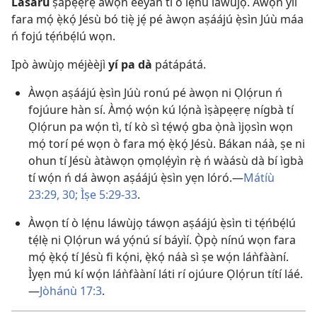
Lásárù
ṣàpẹẹrẹ àwọn èèyàn tí ò lẹ́nu láwùjọ. Àwọn yìí
fara mọ́ ẹ̀kọ́ Jésù bó tiẹ̀ jẹ́ pé àwọn aṣáájú ẹ̀sìn Júù máa
ń fojú tẹ́ńbẹ́lú wọn.
Ipò àwùjọ méjèèjì
yí pa dà
pátápátá.
Àwọn aṣáájú ẹ̀sìn Júù ronú pé àwọn ni Ọlọ́run ń
fojúure hàn sí. Àmọ́ wọ́n kú lọ́nà ìṣàpẹẹrẹ nígbà tí
Ọlọ́run pa wọ́n tì, tí kò sì tẹ́wọ́ gba ọ̀nà ìjọsìn wọn
mọ́ torí pé wọn ò fara mọ́ ẹ̀kọ́ Jésù. Bákan náà, ṣe ni
ohun tí Jésù àtàwọn ọmọlẹ́yìn rẹ̀ ń wàásù dà bí ìgbà
tí wọ́n ń dá àwọn aṣáájú ẹ̀sìn yẹn lóró.​—
Mátíù
23:29, 30;
Ìṣe 5:29-33
.
Àwọn tí ò lẹ́nu láwùjọ táwọn aṣáájú ẹ̀sìn ti tẹ́ńbẹ́lú
tẹ́lẹ̀ ni Ọlọ́run wá yọ́nú sí báyìí. Ọ̀pọ̀ nínú wọn fara
mọ́ ẹ̀kọ́ tí Jésù fi kọ́ni, ẹ̀kọ́ náà sì ṣe wọ́n láǹfààní.
Ìyẹn mú kí wọ́n láǹfààní láti rí ojúure Ọlọ́run títí láé.​
—
Jòhánù 17:3
.