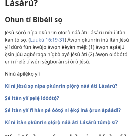
Lásárù?
O
hun tí Bíbélì sọ
Jésù sọ̀rọ̀ nípa ọkùnrin ọlọ́rọ̀ náà àti Lásárù nínú ìtàn
kan tó sọ. (
Lúùkù 16:19-31
) Àwọn ọkùnrin inú ìtàn Jésù
yìí dúró fún àwùjọ àwọn èèyàn méjì: (1) àwọn aṣáájú
ẹ̀sìn Júù agbéraga nígbà ayé Jésù àti (2) àwọn olóòótọ́
ẹni rírẹlẹ̀ tí wọ́n ṣègbọràn sí ọ̀rọ̀ Jésù.
Nínú àpilẹ̀kọ yìí
Kí ni Jésù sọ nípa ọkùnrin ọlọ́rọ̀ náà àti Lásárù?
Ṣé ìtàn yìí ṣẹlẹ̀ lóòótọ́?
Ṣé ìtàn yìí fi hàn pé òótọ́ ni ẹ̀kọ́ iná ọ̀run àpáàdì?
Kí ni ìtàn ọkùnrin ọlọ́rọ̀ náà àti Lásárù túmọ̀ sí?