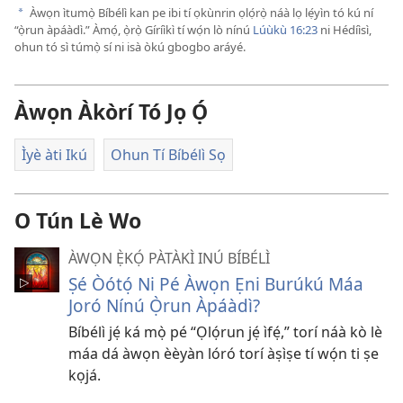
Àwọn ìtumọ̀ Bíbélì kan pe ibi tí ọkùnrin ọlọ́rọ̀ náà lọ lẹ́yìn tó kú ní
a
“ọ̀run àpáàdì.” Àmọ́, ọ̀rọ̀ Gíríìkì tí wọ́n lò nínú
Lúùkù 16:23
ni Hédíìsì,
ohun tó sì túmọ̀ sí ni isà òkú gbogbo aráyé.
Àwọn Àkòrí Tó Jọ Ọ́
Ìyè àti Ikú
Ohun Tí Bíbélì Sọ
O Tún Lè Wo
ÀWỌN Ẹ̀KỌ́ PÀTÀKÌ INÚ BÍBÉLÌ
Ṣé Òótọ́ Ni Pé Àwọn Ẹni Burúkú Máa
Joró Nínú Ọ̀run Àpáàdì?
Bíbélì jẹ́ ká mọ̀ pé “Ọlọ́run jẹ́ ìfẹ́,” torí náà kò lè
máa dá àwọn èèyàn lóró torí àṣìṣe tí wọ́n ti ṣe
kọjá.