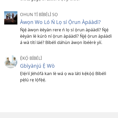
OHUN TÍ BÍBÉLÌ SỌ
Àwọn Wo Ló Ń Lọ sí Ọ̀run Àpáàdì?
Ǹjẹ́ àwọn èèyàn rere ń lọ sí ọ̀run àpáàdì? Ǹjẹ́
èèyàn lè kúrò ní ọ̀run àpáàdì? Ǹjẹ́ ọ̀run àpáàdì
á wà títí láé? Bíbélì dáhùn àwọn ìbéèrè yìí.
Ẹ̀KỌ́ BÍBÉLÌ
Gbìyànjú Ẹ̀ Wò
Ẹlẹ́rìí Jèhófà kan lè wá ọ wa láti kẹ́kọ̀ọ́ Bíbélì
pẹ̀lú rẹ lọ́fẹ̀ẹ́.