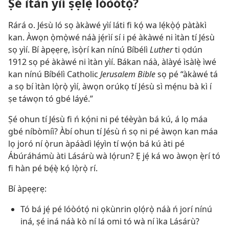
Ṣé ìtàn yìí ṣẹlẹ̀ lóòótọ́?
Rárá o. Jésù ló sọ àkàwé yìí láti fi kọ́ wa lẹ́kọ̀ọ́ pàtàkì
kan. Àwọn ọ̀mọ̀wé náà jẹ́rìí sí i pé àkàwé ni ìtàn tí Jésù
sọ yìí. Bí àpẹẹrẹ, ìsọ̀rí kan nínú Bíbélì
Luther
ti ọdún
1912 sọ pé àkàwé ni ìtàn yìí. Bákan náà, àlàyé ìsàlẹ̀ ìwé
kan nínú Bíbélì Catholic
Jerusalem Bible
sọ pé “àkàwé tá
a sọ bí ìtàn lọ̀rọ̀ yìí, àwọn orúkọ tí Jésù sì mẹ́nu bà kì í
ṣe táwọn tó gbé láyé.”
Ṣé ohun tí Jésù fi ń kọ́ni ni pé téèyàn bá kú, á lọ máa
gbé níbòmíì? Àbí ohun tí Jésù ń sọ ni pé àwọn kan máa
lọ joró ní ọ̀run àpáàdì lẹ́yìn tí wọ́n bá kú àti pé
Ábúráhámù àti Lásárù wà lọ́run? Ẹ jẹ́ ká wo àwọn ẹ̀rí tó
fi hàn pé bẹ́ẹ̀ kọ́ lọ̀rọ̀ rí.
Bí àpẹẹrẹ:
Tó bá jẹ́ pé lóòótọ́ ni ọkùnrin ọlọ́rọ̀ náà ń jorí nínú
iná, ṣé iná náà kò ní lá omi tó wà ní ìka Lásárù?