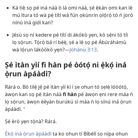
Ká tiẹ̀ sọ pé iná náà ò lá omi náà, ṣé ẹ̀kán omi kan lè
mú ìtura tó wà pẹ́ títí wá fún ọkùnrin ọlọ́rọ̀ tó ń joró
nínú iná gidi kan?
Jésù sọ ní kedere pé títí di àkókò yẹn, kò sẹ́ni tó tíì
lọ sọ́run. Tọ́rọ̀ bá rí bẹ́ẹ̀, ṣé a lè sọ pé Ábúráhámù
wà lọ́run lákòókò yẹn?​—
Jòhánù 3:13
.
Ṣé ìtàn yìí fi hàn pé òótọ́ ni ẹ̀kọ́ iná
ọ̀run àpáàdì?
Rárá o. Bó tilẹ̀ jẹ́ pé ìtàn yìí kì í ṣe ohun tó ṣẹlẹ̀ lóòótọ́,
àwọn kan sọ pé ìtàn náà
fi hàn
pé àwọn ẹni rere máa ń
lọ sọ́run, àwọn èèyàn burúkú sì máa ń lọ sínú iná ọ̀run
àpáàdì.
a
Ṣé èrò yẹn tọ̀nà? Rárá.
Ẹ̀kọ́ iná ọ̀run àpáàdì
ta ko ohun tí Bíbélì sọ nípa ohun