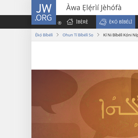
JW.ORG
Àwa Ẹlẹ́rìí Jèhófà
ÌBẸ̀RẸ̀
Ẹ̀KỌ́ BÍBÉLÌ
Ẹ̀kọ́ Bíbélì
Ohun Tí Bíbélì Sọ
Kí Ni Bíbélì Kọ́ni Ní