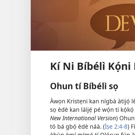
Kí Ni Bíbélì Kọ́ni
Ohun tí Bíbélì sọ
Àwọn Kristẹni kan nígbà àtijọ́ lè
sọ èdè kan láìjẹ́ pé wọ́n ti kọ́kọ́ 
New International Version
) Ohun 
tó bá gbọ́ èdè náà. (
Ìṣe 2:4-8
) F
ẹ̀bùn ẹ̀mí mímọ́ tí Ọlọ́run fún