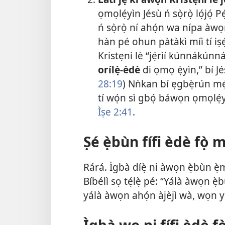
ọmọlẹ́yìn Jésù ń sọ̀rọ̀ lọ́jọ́ 
ń sọ̀rọ̀ ní ahọ́n wa nípa àwọ
hàn pé ohun pàtàkì míì tí iṣẹ́
Kristẹni lè “jẹ́rìí kúnnákúnná”
orílẹ̀-èdè
di ọmọ ẹ̀yìn,” bí J
28:19
) Nǹkan bí ẹgbẹ̀rún mẹ́
tí wọ́n sì gbọ́ báwọn ọmọlẹ́yìn
Ìṣe 2:41
.
Ṣé ẹ̀bùn fífi èdè fọ̀ m
Rárá. Ìgbà díẹ̀ ni àwọn ẹ̀bùn ẹ̀mí
Bíbélì sọ tẹ́lẹ̀ pé: “Yálà àwọn è
yálà àwọn ahọ́n àjèjì wà, wọn y
Ìgbà wo ni fífi èdè f