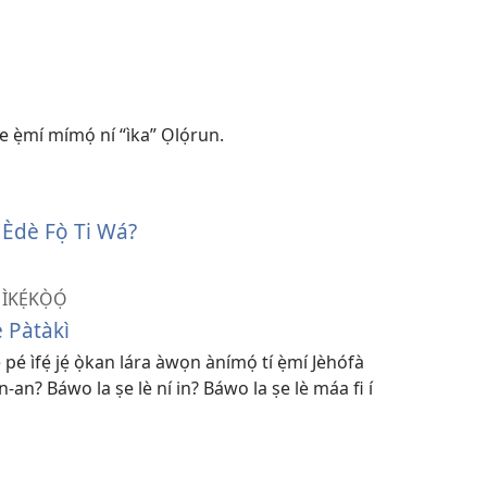
 pe ẹ̀mí mímọ́ ní “ìka” Ọlọ́run.
i Èdè Fọ̀ Ti Wá?
ÌKẸ́KỌ̀Ọ́
e Pàtàkì
pé ìfẹ́ jẹ́ ọ̀kan lára àwọn ànímọ́ tí ẹ̀mí Jèhófà
gan-⁠an? Báwo la ṣe lè ní in? Báwo la ṣe lè máa fi í