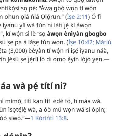
Pẹ́ńtíkọ́sì sọ pé: “Àwa gbọ́ wọn tí wọ́n
n ohun ọlá ńlá Ọlọ́run.” (
Ìṣe 2:11
) Ó fi
 ìyanu yìí wà fún ni láti jẹ́ kí àwọn
, kí wọ́n sì lè “sọ
àwọn ènìyàn gbogbo
ésù ṣe pa á láṣẹ fún wọn. (
Ìṣe 10:42;
Mátíù
ta (3,000) èèyàn tí wọ́n rí iṣẹ́ ìyanu náà,
 Jésù ṣe jẹ́rìí ló di ọmọ ẹ̀yìn lọ́jọ́ yẹn.​—
áa wà pẹ́ títí ni?
 mímọ́, títí kan fífi èdè fọ̀, fi máa wà.
̣bùn ìsọtẹ́lẹ̀ wà, a óò mú wọn wá sí òpin;
óò ṣíwọ́.”​—
1 Kọ́ríńtì 13:8
.
ọ̀ dópin?