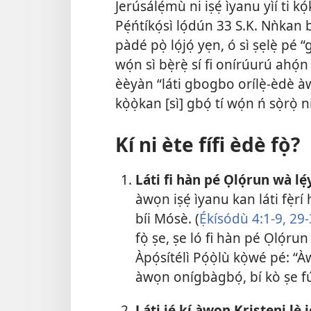
Jerúsálẹ́mù ni iṣẹ́ ìyanu yìí ti k
Pẹ́ńtíkọ́sì lọ́dún 33 S.K. Nǹka
pàdé pọ̀ lọ́jọ́ yẹn, ó sì ṣẹlẹ̀ pé
wọ́n sì bẹ̀rẹ̀ sí fi onírúurú ahọ́n à
èèyàn “láti gbogbo orílẹ̀-èdè àwọ
kọ̀ọ̀kan [sì] gbọ́ tí wọ́n ń sọ̀rọ̀
Kí ni ète fífi èdè fọ̀?
Láti fi hàn pé Ọlọ́run wà lé
àwọn iṣẹ́ ìyanu kan láti fẹ̀
bíi Mósè. (
Ẹ́kísódù 4:1-9,
29-​
fọ̀ ṣe, ṣe ló fi hàn pé Ọlọ́run w
Àpọ́sítélì Pọ́ọ̀lù kọ̀wé pé: “À
àwọn onígbàgbọ́, bí kò ṣe f
Láti jẹ́ kí àwọn Kristẹni lè 