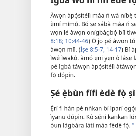
Àwọn àpọ́sítélì máa ń wà níbẹ̀ 
ẹ̀mí mímọ́. Bó ṣe sábà máa ń ṣẹ
wọn lé àwọn onígbàgbọ́ bíi tiw
8:18;
10:44-​46
) Ó jọ pé àwọn tó
àwọn míì. (
Ìṣe 8:5-7,
14-​17
) Bí 
ìwé ìwakọ̀, àmọ́ ẹni yẹn ò láṣẹ l
pé ìgbà táwọn àpọ́sítélì àtàwọn 
fọ̀ dópin.
Ṣé ẹ̀bùn fífi èdè fọ̀ 
Ẹ̀rí fi hàn pé nǹkan bí ìparí ọgó
ìyanu dópin. Kò sẹ́nì kankan lónì
òun lágbára láti máa fèdè fọ̀.
a