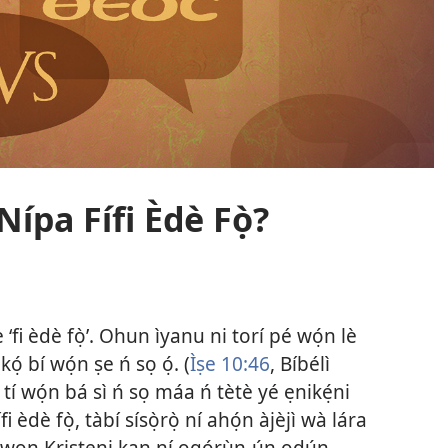
 Nípa Fífi Èdè Fọ̀?
 ‘fi èdè fọ̀’. Ohun ìyanu ni torí pé wọ́n lè
kọ́ bí wọ́n ṣe ń sọ ọ́. (
Ìṣe 10:46
, Bíbélì
tí wọ́n bá sì ń sọ máa ń tètè yé ẹnikẹ́ni
ífi èdè fọ̀, tàbí sísọ̀rọ̀ ní ahọ́n àjèjì wà lára
 àwọn Kristẹni kan ní ọgọ́rùn-ún ọdún