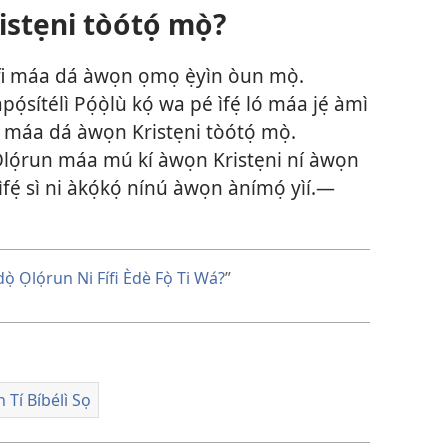
stẹni tòótọ́ mọ̀?
a fi máa dá àwọn ọmọ ẹ̀yìn òun mọ̀.
ọ́sítélì Pọ́ọ̀lù kọ́ wa pé ìfẹ́ ló máa jẹ́ àmì
fi máa dá àwọn Kristẹni tòótọ́ mọ̀.
 Ọlọ́run máa mú kí àwọn Kristẹni ní àwọn
ìfẹ́ sì ni àkọ́kọ́ nínú àwọn ànímọ́ yìí.​—
dọ̀ Ọlọ́run Ni Fífi Èdè Fọ̀ Ti Wá?
”
 Tí Bíbélì Sọ