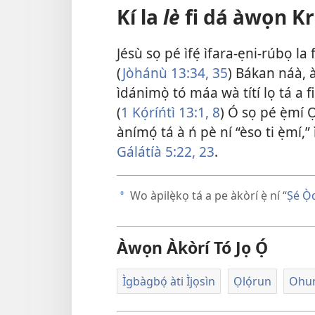
Kí la
lè
fi dá àwọn Kri
Jésù sọ pé ìfẹ́ ìfara-ẹni-rúbọ l
(
Jòhánù 13:34, 35
) Bákan náà, àp
ìdánimọ̀ tó máa wà títí lọ tá a 
(
1 Kọ́ríńtì 13:1,
8
) Ó sọ pé ẹ̀mí
ànímọ́ tá à ń pè ní “èso ti ẹ̀mí,” 
Gálátíà 5:22, 23
.
Wo àpilẹ̀kọ tá a pe àkòrí ẹ̀ ní “
Ṣé Ọ̀
a
Àwọn Àkòrí Tó Jọ Ọ́
Ìgbàgbọ́ àti Ìjọsìn
Ọlọ́run
Ohun