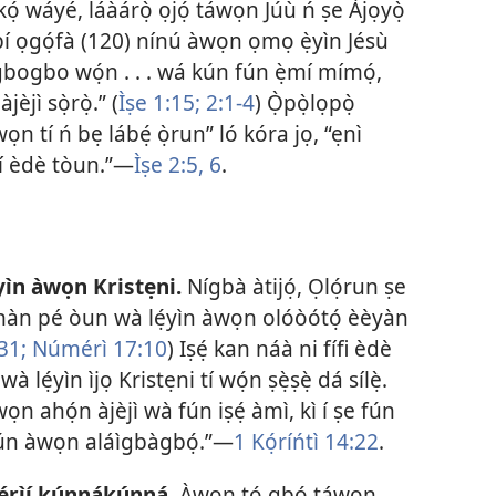
ọ́kọ́ wáyé, láàárọ̀ ọjọ́ táwọn Júù ń ṣe Àjọyọ̀
n bí ọgọ́fà (120) nínú àwọn ọmọ ẹ̀yìn Jésù
 “gbogbo wọ́n . . . wá kún fún ẹ̀mí mímọ́,
jèjì sọ̀rọ̀.” (
Ìṣe 1:15;
2:1-4
) Ọ̀pọ̀lọpọ̀
n tí ń bẹ lábẹ́ ọ̀run” ló kóra jọ, “ẹnì
 ní èdè tòun.”​—
Ìṣe 2:5, 6
.
̣yìn àwọn Kristẹni.
Nígbà àtijọ́, Ọlọ́run ṣe
rí hàn pé òun wà lẹ́yìn àwọn olóòótọ́ èèyàn
31;
Númérì 17:10
) Iṣẹ́ kan náà ni fífi èdè
à lẹ́yìn ìjọ Kristẹni tí wọ́n ṣẹ̀ṣẹ̀ dá sílẹ̀.
wọn ahọ́n àjèjì wà fún iṣẹ́ àmì, kì í ṣe fún
ún àwọn aláìgbàgbọ́.”​—
1 Kọ́ríńtì 14:22
.
jẹ́rìí kúnnákúnná.
Àwọn tó gbọ́ táwọn