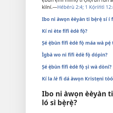
kìíní.​—
Hébérù 2:4;
1 Kọ́ríńtì 12:
Ibo ni àwọn èèyàn ti bẹ̀rẹ̀ sí í f
Kí ni ète fífi èdè fọ̀?
Ṣé ẹ̀bùn fífi èdè fọ̀ máa wà pẹ́ t
Ìgbà wo ni fífi èdè fọ̀ dópin?
Ṣé ẹ̀bùn fífi èdè fọ̀ ṣì wà dòní?
Kí la
lè
fi dá àwọn Kristẹni tòó
Ibo ni àwọn èèyàn ti b
ló sì bẹ̀rẹ̀?