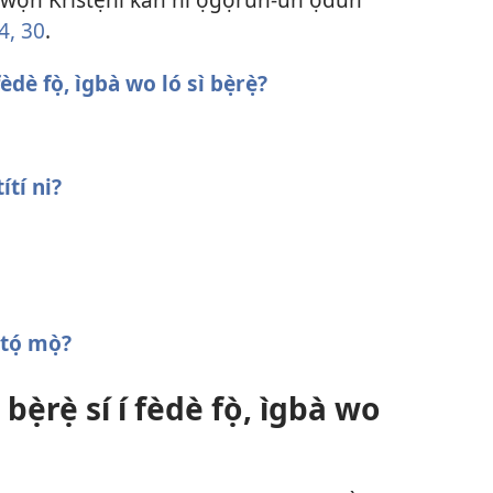
4,
30
.
èdè fọ̀, ìgbà wo ló sì bẹ̀rẹ̀?
ítí ni?
tọ́ mọ̀?
ẹ̀rẹ̀ sí í fèdè fọ̀, ìgbà wo