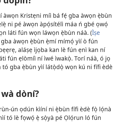
tí àwọn Kristẹni míì bá fẹ́ gba àwọn ẹ̀bùn
lẹ̀ ni pé àwọn àpọ́sítélì máa ń gbé ọwọ́
ọn láti fún wọn láwọn ẹ̀bùn náà. (
Ìṣe
 gba àwọn ẹ̀bùn ẹ̀mí mímọ́ yìí ò fún
àpẹẹrẹ, aláṣẹ ìjọba kan lè fún ẹnì kan ní
áti fún ẹlòmíì ní ìwé ìwakọ̀. Torí náà, ó jọ
tó gba ẹ̀bùn yìí látọ̀dọ̀ wọn kú ni fífi èdè
ṣì wà dòní?
̣rùn-ún ọdún kìíní ni ẹ̀bùn fífi èdè fọ̀ lọ́nà
í tó lè fọwọ́ ẹ̀ sọ̀yà pé Ọlọ́run ló fún