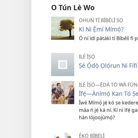
O Tún Lè Wo
OHUN TÍ BÍBÉLÌ SỌ
Kí Ni Ẹ̀mí Mímọ́?
Ó ní ìdí pàtàkì tí Bíbélì fi
ILÉ ÌṢỌ́
Ṣé Ọ̀dọ̀ Ọlọ́run Ni Fíf
ILÉ ÌṢỌ́—Ẹ̀DÀ TÓ WÀ FÚN 
Ìfẹ́​—Ànímọ́ Kan Tó Ṣ
Ìwé Mímọ́ jẹ́ kó ṣe kedere 
máa ń jẹ́ ká ní. Kí ni ìfẹ́ 
hàn lójoojúmọ́?
Ẹ̀KỌ́ BÍBÉLÌ