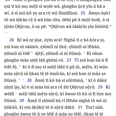
ẹni tí kò mọ méjì sì wọlé wá, gbogbo ọ̀rọ̀ yín á bá a
25
wí, á sì mú kó yẹ ara rẹ̀ wò fínnífínní.
Àwọn àṣírí
tó wà lọ́kàn rẹ̀ á wá hàn síta, débi pé á dojú bolẹ̀, á sì
jọ́sìn Ọlọ́run, á sọ pé: “Ọlọ́run wà láàárín yín lóòótọ́.”
+
26
Kí wá ni ṣíṣe, ẹ̀yin ará? Nígbà tí ẹ bá kóra jọ,
ẹnì kan ní sáàmù, ẹlòmíì ní ẹ̀kọ́, ẹlòmíì ní ìfihàn,
+
*
ẹlòmíì ní èdè
àjèjì, ẹlòmíì sì ní ìtúmọ̀.
Kí ohun
27
gbogbo máa ṣẹlẹ̀ láti gbéni ró.
Tí ẹnì kan bá ń fi
*
èdè fọ̀,
kí ó fi mọ sí méjì tàbí ó pọ̀ jù, mẹ́ta, kí wọ́n
máa sọ̀rọ̀ ní ọ̀kan tẹ̀ lé òmíràn, kí ẹnì kan sì máa ṣe
+
28
*
*
ìtúmọ̀.
Àmọ́ tí kò bá sí olùtúmọ̀,
kí ó dákẹ́
29
nínú ìjọ, kí ó sì máa bá ara rẹ̀ àti Ọlọ́run sọ̀rọ̀.
Kí
+
wòlíì
méjì tàbí mẹ́ta sọ̀rọ̀, kí àwọn tó kù sì fi òye mọ
30
ìtúmọ̀.
Àmọ́ tí ẹlòmíì bá rí ìfihàn nígbà tó wà ní
31
ìjókòó, kí ẹni àkọ́kọ́ tó ń sọ̀rọ̀ dákẹ́.
Torí náà,
gbogbo àwọn tó ń sọ tẹ́lẹ̀ á máa sọ tẹ́lẹ̀, ọ̀kan tẹ̀ lé