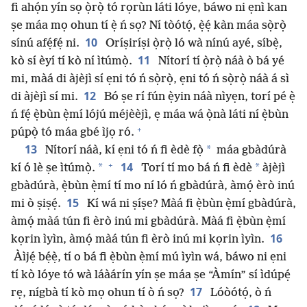
fi ahọ́n yín sọ ọ̀rọ̀ tó rọrùn láti lóye, báwo ni ẹnì kan
ṣe máa mọ ohun tí ẹ̀ ń sọ? Ní tòótọ́, ẹ̀ẹ́ kàn máa sọ̀rọ̀
10
sínú afẹ́fẹ́ ni.
Oríṣiríṣi ọ̀rọ̀ ló wà nínú ayé, síbẹ̀,
11
kò sí èyí tí kò ní ìtúmọ̀.
Nítorí tí ọ̀rọ̀ náà ò bá yé
mi, màá di àjèjì sí ẹni tó ń sọ̀rọ̀, ẹni tó ń sọ̀rọ̀ náà á sì
12
di àjèjì sí mi.
Bó ṣe rí fún ẹ̀yin náà nìyẹn, torí pé ẹ̀
ń fẹ́ ẹ̀bùn ẹ̀mí lójú méjèèjì, ẹ máa wá ọ̀nà láti ní ẹ̀bùn
+
púpọ̀ tó máa gbé ìjọ ró.
13
*
Nítorí náà, kí ẹni tó ń fi èdè fọ̀
máa gbàdúrà
+
14
*
*
kí ó lè ṣe ìtúmọ̀.
Torí tí mo bá ń fi èdè
àjèjì
gbàdúrà, ẹ̀bùn ẹ̀mí tí mo ní ló ń gbàdúrà, àmọ́ èrò inú
15
mi ò ṣiṣẹ́.
Kí wá ni ṣíṣe? Màá fi ẹ̀bùn ẹ̀mí gbàdúrà,
àmọ́ màá tún fi èrò inú mi gbàdúrà. Màá fi ẹ̀bùn ẹ̀mí
16
kọrin ìyìn, àmọ́ màá tún fi èrò inú mi kọrin ìyìn.
Àìjẹ́ bẹ́ẹ̀, tí o bá fi ẹ̀bùn ẹ̀mí mú ìyìn wá, báwo ni ẹni
tí kò lóye tó wà láàárín yín ṣe máa ṣe “Àmín” sí ìdúpẹ́
17
rẹ, nígbà tí kò mọ ohun tí ò ń sọ?
Lóòótọ́, ò ń