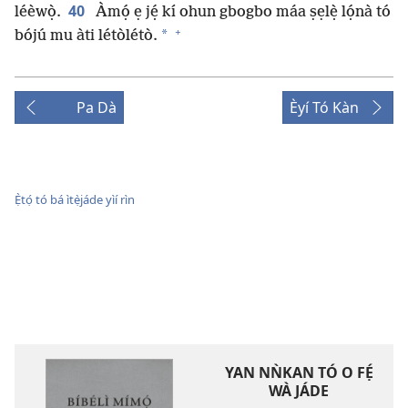
40
léèwọ̀.
Àmọ́ ẹ jẹ́ kí ohun gbogbo máa ṣẹlẹ̀ lọ́nà tó
+
*
bójú mu àti létòlétò.
Pa Dà
Èyí Tó Kàn
Ẹ̀tọ́ tó bá ìtẹ̀jáde yìí rìn
YAN NǸKAN TÓ O FẸ́
WÀ JÁDE