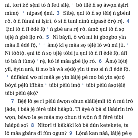
+
ni, torí kò sẹ́ni tó ń fetí sílẹ̀,
bó tilẹ̀ ń sọ àwọn àṣírí
+
3
mímọ́
nípasẹ̀ ẹ̀mí.
Síbẹ̀, ẹni tó ń sọ tẹ́lẹ̀ ń gbéni
4
ró, ó ń fúnni ní ìṣírí, ó sì ń tuni nínú nípasẹ̀ ọ̀rọ̀ rẹ̀.
*
Ẹni tó ń fi èdè fọ̀
ń gbé ara rẹ̀ ró, àmọ́ ẹni tó ń sọ
5
tẹ́lẹ̀ ń gbé ìjọ ró.
Ní báyìí, ó wù mí kí gbogbo yín
+
+
*
máa fi èdè fọ̀,
àmọ́ kí ẹ máa sọ tẹ́lẹ̀ ló wù mí jù.
Ní tòótọ́, ẹni tó ń sọ tẹ́lẹ̀ tóbi ju ẹni tó ń fi èdè fọ̀, àfi
6
*
tó bá ń túmọ̀
rẹ̀, kó lè máa gbé ìjọ ró.
Àmọ́ lọ́tẹ̀
yìí, ẹ̀yin ará, tí mo bá wá sọ́dọ̀ yín tí mo sì ń fi èdè fọ̀,
*
àǹfààní wo ni màá ṣe yín láìjẹ́ pé mo bá yín sọ̀rọ̀
+
+
bóyá pẹ̀lú ìfihàn
tàbí pẹ̀lú ìmọ̀
tàbí pẹ̀lú àsọtẹ́lẹ̀
tàbí pẹ̀lú ẹ̀kọ́?
7
Bẹ́ẹ̀ ló ṣe rí pẹ̀lú àwọn ohun aláìlẹ́mìí tó ń mú ìró
jáde, ì báà jẹ́ fèrè tàbí háàpù. Tí àyè ò bá sí láàárín ìró
wọn, báwo la ṣe máa mọ ohun tí wọ́n ń fi fèrè tàbí
8
háàpù sọ?
Nítorí tí kàkàkí kò bá dún ketekete, ta
9
ló máa gbára dì fún ogun?
Lọ́nà kan náà, láìjẹ́ pé ẹ