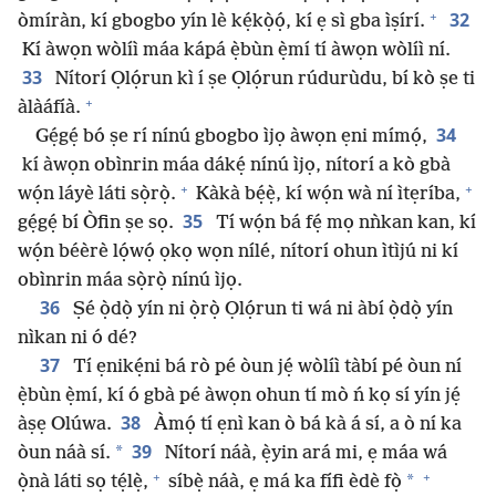
+
32
òmíràn, kí gbogbo yín lè kẹ́kọ̀ọ́, kí ẹ sì gba ìṣírí.
Kí àwọn wòlíì máa kápá ẹ̀bùn ẹ̀mí tí àwọn wòlíì ní.
33
Nítorí Ọlọ́run kì í ṣe Ọlọ́run rúdurùdu, bí kò ṣe ti
+
àlàáfíà.
34
Gẹ́gẹ́ bó ṣe rí nínú gbogbo ìjọ àwọn ẹni mímọ́,
kí àwọn obìnrin máa dákẹ́ nínú ìjọ, nítorí a kò gbà
+
+
wọ́n láyè láti sọ̀rọ̀.
Kàkà bẹ́ẹ̀, kí wọ́n wà ní ìtẹríba,
35
gẹ́gẹ́ bí Òfin ṣe sọ.
Tí wọ́n bá fẹ́ mọ nǹkan kan, kí
wọ́n béèrè lọ́wọ́ ọkọ wọn nílé, nítorí ohun ìtìjú ni kí
obìnrin máa sọ̀rọ̀ nínú ìjọ.
36
Ṣé ọ̀dọ̀ yín ni ọ̀rọ̀ Ọlọ́run ti wá ni àbí ọ̀dọ̀ yín
nìkan ni ó dé?
37
Tí ẹnikẹ́ni bá rò pé òun jẹ́ wòlíì tàbí pé òun ní
ẹ̀bùn ẹ̀mí, kí ó gbà pé àwọn ohun tí mò ń kọ sí yín jẹ́
38
àṣẹ Olúwa.
Àmọ́ tí ẹnì kan ò bá kà á sí, a ò ní ka
39
*
òun náà sí.
Nítorí náà, ẹ̀yin ará mi, ẹ máa wá
+
+
*
ọ̀nà láti sọ tẹ́lẹ̀,
síbẹ̀ náà, ẹ má ka fífi èdè fọ̀