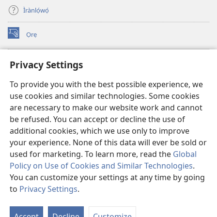
Ìrànlọ́wọ́
Ọrẹ
(opens
new
window)
ÀKÁ ÌWÉ ORÍ ÍŃTÁNẸ́Ẹ̀TÌ TI Watchtower™
Privacy Settings
(opens
new
®
JW Hub
To provide you with the best possible experience, we
window)
(opens
use cookies and similar technologies. Some cookies
new
®
JW Library
window)
are necessary to make our website work and cannot
be refused. You can accept or decline the use of
®
Watchtower Library
additional cookies, which we use only to improve
your experience. None of this data will ever be sold or
used for marketing. To learn more, read the
Global
Policy on Use of Cookies and Similar Technologies
.
You can customize your settings at any time by going
Copyright
© 2026 Watch Tower Bible and Tract Society of Pennsylvania.
ÀDÉHÙN LÍLO ÌKÀNNÌ
|
ÒFIN PÍPA ÌSỌFÚNNI MỌ́
|
PRIVACY
to
Privacy Settings
.
Fi
SETTINGS
O
Accept
Decline
Customize