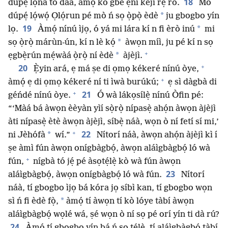
18
dúpẹ́ lọ́nà tó dáa, àmọ́ kò gbé ẹnì kejì rẹ ró.
Mo
*
dúpẹ́ lọ́wọ́ Ọlọ́run pé mò ń sọ ọ̀pọ̀ èdè
ju gbogbo yín
19
*
lọ.
Àmọ́ nínú ìjọ, ó yá mi lára kí n fi èrò inú
mi
*
sọ ọ̀rọ̀ márùn-ún, kí n lè kọ́
àwọn míì, ju pé kí n sọ
+
*
ẹgbẹ̀rún mẹ́wàá ọ̀rọ̀ ní èdè
àjèjì.
+
20
Ẹ̀yin ará, ẹ má ṣe di ọmọ kékeré nínú òye,
+
àmọ́ ẹ di ọmọ kékeré ní ti ìwà burúkú;
ẹ sì dàgbà di
+
21
géńdé nínú òye.
Ó wà lákọsílẹ̀ nínú Òfin pé:
“‘Màá bá àwọn èèyàn yìí sọ̀rọ̀ nípasẹ̀ ahọ́n àwọn àjèjì
àti nípasẹ̀ ètè àwọn àjèjì, síbẹ̀ náà, wọn ò ní fetí sí mi,’
+
22
*
ni Jèhófà
wí.”
Nítorí náà, àwọn ahọ́n àjèjì kì í
ṣe àmì fún àwọn onígbàgbọ́, àwọn aláìgbàgbọ́ ló wà
+
fún,
nígbà tó jẹ́ pé àsọtẹ́lẹ̀ kò wà fún àwọn
23
aláìgbàgbọ́, àwọn onígbàgbọ́ ló wà fún.
Nítorí
náà, tí gbogbo ìjọ bá kóra jọ síbì kan, tí gbogbo wọn
*
sì ń fi èdè fọ̀,
àmọ́ tí àwọn tí kò lóye tàbí àwọn
aláìgbàgbọ́ wọlé wá, ṣé wọn ò ní sọ pé orí yín ti dà rú?
24
Àmọ́ tí gbogbo yín bá ń sọ tẹ́lẹ̀, tí aláìgbàgbọ́ tàbí