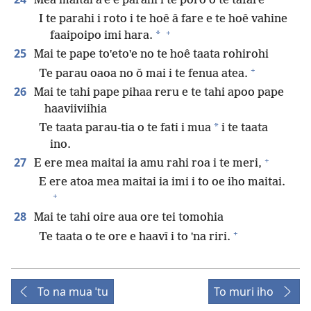
Mea maitai aˈe e parahi i te poro o te tafare
I te parahi i roto i te hoê â fare e te hoê vahine
+
*
faaipoipo imi hara.
25
Mai te pape toˈetoˈe no te hoê taata rohirohi
+
Te parau oaoa no ǒ mai i te fenua atea.
26
Mai te tahi pape pihaa reru e te tahi apoo pape
haaviiviihia
*
Te taata parau-tia o te fati i mua
i te taata
ino.
+
27
E ere mea maitai ia amu rahi roa i te meri,
E ere atoa mea maitai ia imi i to oe iho maitai.
+
28
Mai te tahi oire aua ore tei tomohia
+
Te taata o te ore e haavî i to ˈna riri.
To na mua ˈtu
To muri iho