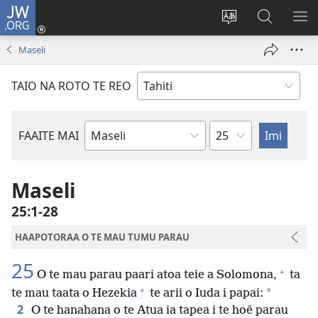
JW.ORG
Nati
(opens
Taui
Maimiraa
FAA
new
i
i
MA
Maseli
window)
te
nia
TE
reo
JW.ORG
TA
TAIO NA ROTO TE REO
o
AR
te
reni
Pene
FAAITE MAI
Buka
o
te
Maseli
Bibilia
25:1-28
HAAPOTORAA O TE MAU TUMU PARAU
25
+
O te mau parau paari atoa teie a Solomona,
ta
+
*
te mau taata o Hezekia
te arii o Iuda i papai:
2
O te hanahana o te Atua ia tapea i te hoê parau