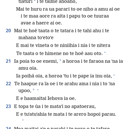
*
tiaturi
i te taime ahoaho,
Mai te huru ra ua parari to oe niho a amu ai oe
i te maa aore ra aita i papu to oe tuuraa
avae a haere ai oe.
20
Mai te hoê taata o te tatara i te tahi ahu i te
mahana toˈetoˈe
E mai te vineta o te niniihia i nia i te nitera
+
Te taata o te himene no te hoê aau oto.
21
*
Ia poia to oe enemi,
a horoa i te faraoa na ˈna ia
amu oia.
+
Ia poihâ oia, a horoa ˈtu i te pape ia inu oia,
22
Te haapue ra ïa oe i te arahu ama i nia i to ˈna
+
*
upoo,
E e haamaitai Iehova ia oe.
23
E topa te ûa i te mataˈi no apatoerau,
E e tuˈatuˈahia te mata i te arero hopoi parau.
+
24