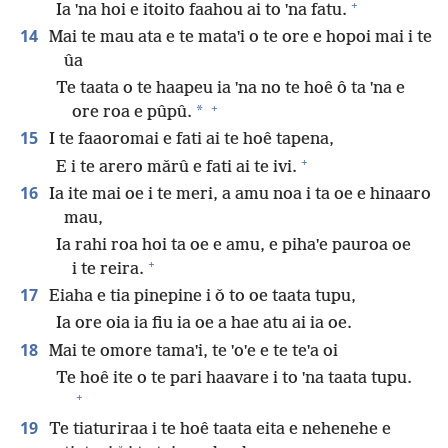
+
Ia ˈna hoi e itoito faahou ai to ˈna fatu.
14
Mai te mau ata e te mataˈi o te ore e hopoi mai i te
ûa
Te taata o te haapeu ia ˈna no te hoê ô ta ˈna e
+
*
ore roa e pûpû.
15
I te faaoromai e fati ai te hoê tapena,
+
E i te arero mǎrû e fati ai te ivi.
16
Ia ite mai oe i te meri, a amu noa i ta oe e hinaaro
mau,
Ia rahi roa hoi ta oe e amu, e pihaˈe pauroa oe
+
i te reira.
17
Eiaha e tia pinepine i ǒ to oe taata tupu,
Ia ore oia ia fiu ia oe a hae atu ai ia oe.
18
Mai te omore tamaˈi, te ˈoˈe e te teˈa oi
Te hoê ite o te pari haavare i to ˈna taata tupu.
+
19
Te tiaturiraa i te hoê taata eita e nehenehe e