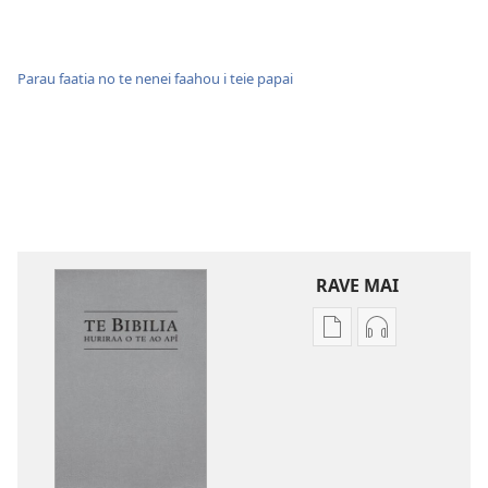
Parau faatia no te nenei faahou i teie papai
RAVE MAI
No
No
te
te
rave
rave
mai
mai
i
i
te
te