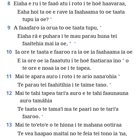
8
Eiaha e ru i te faaô atu i roto i te hoê haavaraa,
Eaha hoi ta oe e rave ia faahaama to oe taata
+
tupu ia oe?
+
9
A faaafaro ia orua to oe taata tupu,
Eiaha râ e puhara i te mau parau huna tei
+
*
faaitehia mai ia oe,
10
Ia ore te taata e faaroo ra ia oe ia faahaama ia oe
*
E ia ore oe ia faaatutu i te hoê faatiaraa ino
o
te ore e noaa ia oe i te tapea.
11
*
Mai te apara auro i roto i te ario nanaˈohia
+
Te parau tei faahitihia i te taime tano.
12
Mai te tahi tapea tariˈa auro e te tahi faaunauna
auro tamâhia
Te taata o te tamaˈi ma te paari no te tariˈa
+
faaroo.
13
Mai te toˈetoˈe o te hiona i te mahana ootiraa
Te vea haapao maitai no te feia tei tono ia ˈna,