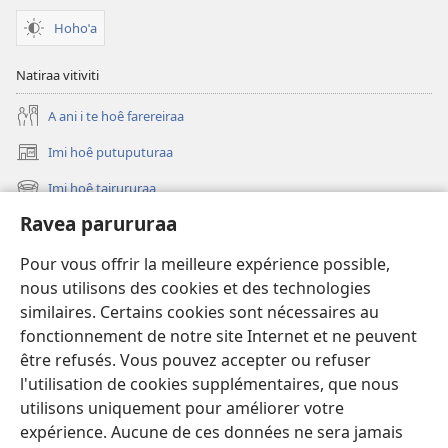
Hohoˈa
Natiraa vitiviti
A ani i te hoê farereiraa
Imi hoê putuputuraa
(opens
new
Imi hoê tairururaa
(opens
window)
new
Ravea parururaa
Eaha te mea apî
window)
Video
Pour vous offrir la meilleure expérience possible,
nous utilisons des cookies et des technologies
Maimiraa
similaires. Certains cookies sont nécessaires au
fonctionnement de notre site Internet et ne peuvent
Te mau ô
(opens
être refusés. Vous pouvez accepter ou refuser
new
l'utilisation de cookies supplémentaires, que nous
window)
VAIRAA PAPAI NATIRARA Watchtower
utilisons uniquement pour améliorer votre
(opens
new
expérience. Aucune de ces données ne sera jamais
®
JW Hub