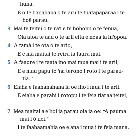
+
huna,
E o te hanahana o te arii te tuatapaparaa i te
hoê parau.
3
Mai te teitei o te raˈi e te hohonu o te fenua,
Oia atoa te aau o te arii eita e noaa ia hiˈopoa.
4
A tamâ i te ota o te ario,
+
E e mâ maitai te reira ia faura mai.
5
A faaore i te taata ino mai mua mai i te arii,
E e mau papu to ˈna terono i roto i te parau-
+
tia.
+
6
Eiaha e faahanahana ia oe iho i mua i te arii,
E eiaha e parahi i rotopu i te feia tiaraa teitei,
+
7
Mea maitai aˈe hoi ia parau oia ia oe: “A pauma
mai i ǒ nei,”
I te faahaamahia oe e ana i mua i te feia mana.
+