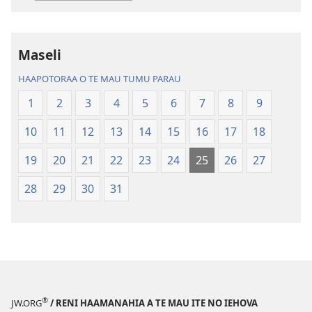
mau
mau
papai
haruharuraa
Te
mea
Maseli
Bibilia,
faaroo
Huriraa
noa
HAAPOTORAA O TE MAU TUMU PARAU
o
Te
1
2
3
4
5
6
7
8
9
te
Bibilia,
ao
Huriraa
10
11
12
13
14
15
16
17
18
apî
o
te
19
20
21
22
23
24
25
26
27
ao
28
29
30
31
apî
®
JW.ORG
/ RENI HAAMANAHIA A TE MAU ITE NO IEHOVA