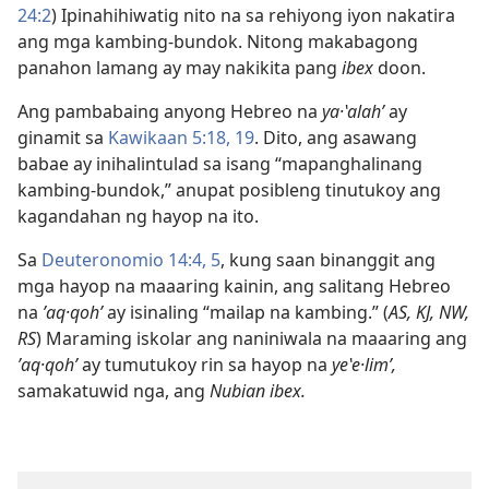
24:2
) Ipinahihiwatig nito na sa rehiyong iyon nakatira
ang mga kambing-bundok. Nitong makabagong
panahon lamang ay may nakikita pang
ibex
doon.
Ang pambabaing anyong Hebreo na
ya·ʽalahʹ
ay
ginamit sa
Kawikaan 5:18, 19
. Dito, ang asawang
babae ay inihalintulad sa isang “mapanghalinang
kambing-bundok,” anupat posibleng tinutukoy ang
kagandahan ng hayop na ito.
Sa
Deuteronomio 14:4, 5
, kung saan binanggit ang
mga hayop na maaaring kainin, ang salitang Hebreo
na
ʼaq·qohʹ
ay isinaling “mailap na kambing.” (
AS, KJ, NW,
RS
) Maraming iskolar ang naniniwala na maaaring ang
ʼaq·qohʹ
ay tumutukoy rin sa hayop na
yeʽe·limʹ,
samakatuwid nga, ang
Nubian ibex.