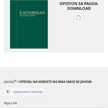
OPSIYON SA PAGDA-
DOWNLOAD
Opsiyon
sa
pagda-
download
ng
publikasyon
Kaunawaan
sa
Kasulatan
®
JW.ORG
/ OPISYAL NA WEBSITE NG MGA SAKSI NI JEHOVA
Appearance Settings
Mga Link