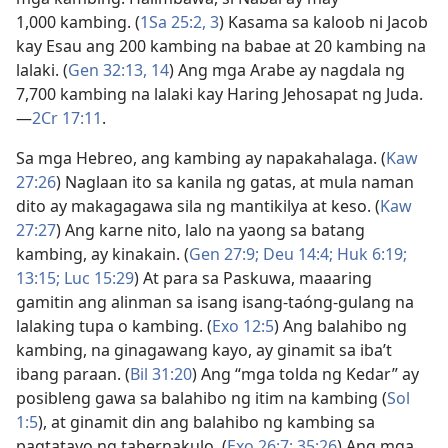
1,000 kambing. (
1Sa 25:2, 3
) Kasama sa kaloob ni Jacob
kay Esau ang 200 kambing na babae at 20 kambing na
lalaki. (
Gen 32:13, 14
) Ang mga Arabe ay nagdala ng
7,700 kambing na lalaki kay Haring Jehosapat ng Juda.​
—
2Cr 17:11
.
Sa mga Hebreo, ang kambing ay napakahalaga. (
Kaw
27:26
) Naglaan ito sa kanila ng gatas, at mula naman
dito ay makagagawa sila ng mantikilya at keso. (
Kaw
27:27
) Ang karne nito, lalo na yaong sa batang
kambing, ay kinakain. (
Gen 27:9;
Deu 14:4;
Huk 6:19;
13:15;
Luc 15:29
) At para sa Paskuwa, maaaring
gamitin ang alinman sa isang isang-taóng-gulang na
lalaking tupa o kambing. (
Exo 12:5
) Ang balahibo ng
kambing, na ginagawang kayo, ay ginamit sa iba’t
ibang paraan. (
Bil 31:20
) Ang “mga tolda ng Kedar” ay
posibleng gawa sa balahibo ng itim na kambing (
Sol
1:5
), at ginamit din ang balahibo ng kambing sa
pagtatayo ng tabernakulo. (
Exo 26:7;
35:26
) Ang mga