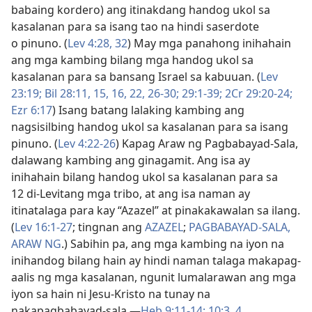
babaing kordero) ang itinakdang handog ukol sa
kasalanan para sa isang tao na hindi saserdote
o pinuno. (
Lev 4:28,
32
) May mga panahong inihahain
ang mga kambing bilang mga handog ukol sa
kasalanan para sa bansang Israel sa kabuuan. (
Lev
23:19;
Bil 28:11,
15, 16,
22,
26-30;
29:1-39;
2Cr 29:20-24;
Ezr 6:17
) Isang batang lalaking kambing ang
nagsisilbing handog ukol sa kasalanan para sa isang
pinuno. (
Lev 4:22-26
) Kapag Araw ng Pagbabayad-Sala,
dalawang kambing ang ginagamit. Ang isa ay
inihahain bilang handog ukol sa kasalanan para sa
12 di-Levitang mga tribo, at ang isa naman ay
itinatalaga para kay “Azazel” at pinakakawalan sa ilang.
(
Lev 16:1-27
; tingnan ang
AZAZEL
;
PAGBABAYAD-SALA,
ARAW NG
.) Sabihin pa, ang mga kambing na iyon na
inihandog bilang hain ay hindi naman talaga makapag-
aalis ng mga kasalanan, ngunit lumalarawan ang mga
iyon sa hain ni Jesu-Kristo na tunay na
nakapagbabayad-sala.​—
Heb 9:11-14;
10:3, 4
.