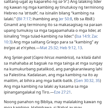
salitang-ugat ay kapareho ng
sa·ʽirʹ.
) Ang lalaking lider
ng kawan ng mga kambing ay tinutukoy ng terminong
Hebreo na
ʽat·tudhʹ,
na isinalin bilang “kambing na
lalaki.” (
Bil 7:17
; ihambing ang
Jer 50:8
, tlb sa
Rbi8
.)
Ginamit ang terminong ito sa makasagisag na paraan
upang tumukoy sa mga tagapamahala o mga lider, at
isinaling “mga tulad-kambing na lider.” (
Isa 14:9;
Zac
10:3
) Ang mga salitang Griego para sa “kambing” ay
traʹgos
at
eʹri·phos.
​—
Mat 25:32;
Heb 9:12, 13
.
Ang
Syrian goat
(
Capra hircus mambrica
), na kilalá dahil
sa mahahaba at bagsak na mga tainga at mga sungay
na kumukurbang patalikod, ang pangkaraniwang lahi
sa Palestina. Kadalasan, ang mga kambing na ito ay
maiitim, at bihira ang mga batik-batik. (
Gen 30:32,
35
)
Ang mga kambing na lalaki ay kasama sa mga
ipinangangalakal ng Tiro.​—
Eze 27:21
.
Noong panahon ng Bibliya, may malalaking kawan ng
mga kambing. Halimbawa, si Nabal ay may