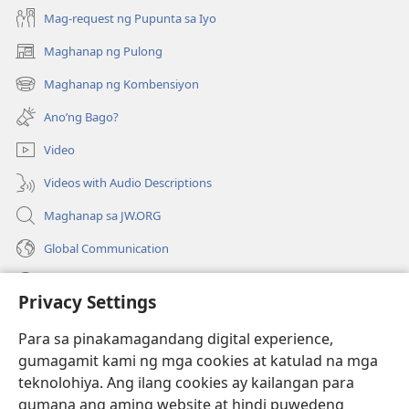
Mag-request ng Pupunta sa Iyo
Maghanap ng Pulong
(may
bubukas
Maghanap ng Kombensiyon
(may
na
bubukas
bagong
Ano’ng Bago?
na
window)
bagong
Video
window)
Videos with Audio Descriptions
Maghanap sa JW.ORG
Global Communication
Help
Privacy Settings
Donasyon
(may
Para sa pinakamagandang digital experience,
bubukas
gumagamit kami ng mga cookies at katulad na mga
na
Watchtower ONLINE LIBRARY™
teknolohiya. Ang ilang cookies ay kailangan para
(may
bagong
gumana ang aming website at hindi puwedeng
bubukas
window)