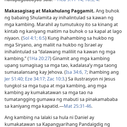
Makasagisag at Makahulang Paggamit.
Ang buhok
ng babaing Shulamita ay inihalintulad sa kawan ng
mga kambing. Marahil ay tumutukoy ito sa kinang at
kintab ng kaniyang maitim na buhok o sa kapal at lago
niyaon. (
Sol 4:1;
6:5
) Kung ihahambing sa hukbo ng
mga Siryano, ang maliit na hukbo ng Israel ay
inihalintulad sa “dalawang maliliit na kawan ng mga
kambing.” (
1Ha 20:27
) Ginamit ang mga kambing
upang sumagisag sa mga tao, kadalasa’y mga taong
sumasalansang kay Jehova. (
Isa 34:6, 7
; ihambing ang
Jer 51:40;
Eze 34:17;
Zac 10:3
.) Sa ilustrasyon ni Jesus
tungkol sa mga tupa at mga kambing, ang mga
kambing ay kumakatawan sa mga tao na
tumatangging gumawa ng mabuti sa pinakamababa
sa kaniyang mga kapatid.​—
Mat 25:31-46
.
Ang kambing na lalaki sa hula ni Daniel ay
kumakatawan sa Kapangyarihang Pandaigdig ng