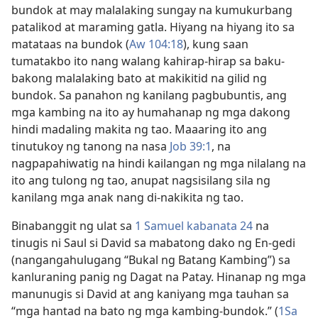
bundok at may malalaking sungay na kumukurbang
patalikod at maraming gatla. Hiyang na hiyang ito sa
matataas na bundok (
Aw 104:18
), kung saan
tumatakbo ito nang walang kahirap-hirap sa baku-
bakong malalaking bato at makikitid na gilid ng
bundok. Sa panahon ng kanilang pagbubuntis, ang
mga kambing na ito ay humahanap ng mga dakong
hindi madaling makita ng tao. Maaaring ito ang
tinutukoy ng tanong na nasa
Job 39:1
, na
nagpapahiwatig na hindi kailangan ng mga nilalang na
ito ang tulong ng tao, anupat nagsisilang sila ng
kanilang mga anak nang di-nakikita ng tao.
Binabanggit ng ulat sa
1 Samuel kabanata 24
na
tinugis ni Saul si David sa mabatong dako ng En-gedi
(nangangahulugang “Bukal ng Batang Kambing”) sa
kanluraning panig ng Dagat na Patay. Hinanap ng mga
manunugis si David at ang kaniyang mga tauhan sa
“mga hantad na bato ng mga kambing-bundok.” (
1Sa