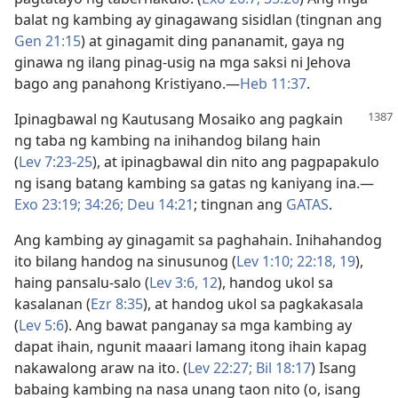
balat ng kambing ay ginagawang sisidlan (tingnan ang
Gen 21:15
) at ginagamit ding pananamit, gaya ng
ginawa ng ilang pinag-usig na mga saksi ni Jehova
bago ang panahong Kristiyano.​—
Heb 11:37
.
Ipinagbawal ng Kautusang Mosaiko ang pagkain
ng taba ng kambing na inihandog bilang hain
(
Lev 7:23-25
), at ipinagbawal din nito ang pagpapakulo
ng isang batang kambing sa gatas ng kaniyang ina.​—
Exo 23:19;
34:26;
Deu 14:21
; tingnan ang
GATAS
.
Ang kambing ay ginagamit sa paghahain. Inihahandog
ito bilang handog na sinusunog (
Lev 1:10;
22:18, 19
),
haing pansalu-salo (
Lev 3:6,
12
), handog ukol sa
kasalanan (
Ezr 8:35
), at handog ukol sa pagkakasala
(
Lev 5:6
). Ang bawat panganay sa mga kambing ay
dapat ihain, ngunit maaari lamang itong ihain kapag
nakawalong araw na ito. (
Lev 22:27;
Bil 18:17
) Isang
babaing kambing na nasa unang taon nito (o, isang