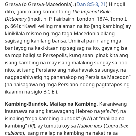
Gresya (o Gresya-Macedonia). (
Dan 8:5-8,
21
) Hinggil
dito, ganito ang komento ng
The Imperial Bible-
Dictionary
(inedit ni P. Fairbairn, London, 1874, Tomo I,
p. 664): “Kawili-wiling malaman na ito [ang kambing] ay
kinikilala mismo ng mga taga-Macedonia bilang
sagisag ng kanilang bansa. Umiiral pa rin ang mga
bantayog na kakikitaan ng sagisag na ito, gaya ng isa
sa mga haligi sa Persepolis, kung saan ipinakikita ang
isang kambing na may isang malaking sungay sa noo
nito, at isang Persiano ang nakahawak sa sungay, na
nagpapahiwatig ng pananakop ng Persia sa Macedon”
(na naisagawa ng mga Persiano noong pagtatapos ng
ikaanim na siglo B.C.E.).
Kambing-Bundok, Mailap na Kambing.
Karaniwang
inuunawa na ang katawagang Hebreo na
yeʽe·limʹ,
na
isinaling “mga kambing-bundok” (
NW
) at “maiilap na
kambing” (
KJ
), ay tumutukoy sa
Nubian ibex
(
Capra ibex
nubiana
), isang mailap na kambing na nakatira sa