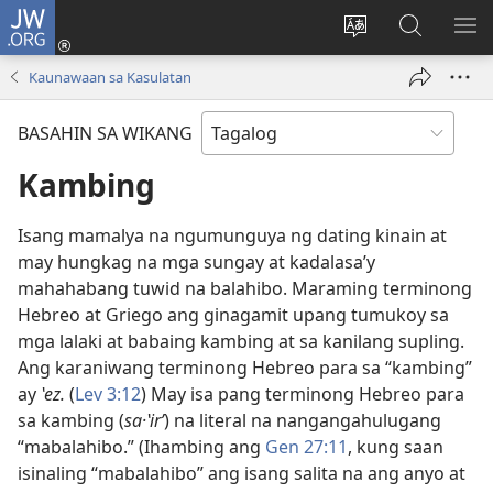
JW.ORG
Mag-
log
Baguhin
Maghana
IPA
In
ang
sa
AN
Kaunawaan sa Kasulatan
(may
wika
JW.ORG
ME
bubukas
ng
BASAHIN SA WIKANG
na
site
bagong
Kambing
window)
Isang mamalya na ngumunguya ng dating kinain at
may hungkag na mga sungay at kadalasa’y
mahahabang tuwid na balahibo. Maraming terminong
Hebreo at Griego ang ginagamit upang tumukoy sa
mga lalaki at babaing kambing at sa kanilang supling.
Ang karaniwang terminong Hebreo para sa “kambing”
ay
ʽez.
(
Lev 3:12
) May isa pang terminong Hebreo para
sa kambing (
sa·ʽirʹ
) na literal na nangangahulugang
“mabalahibo.” (Ihambing ang
Gen 27:11
, kung saan
isinaling “mabalahibo” ang isang salita na ang anyo at