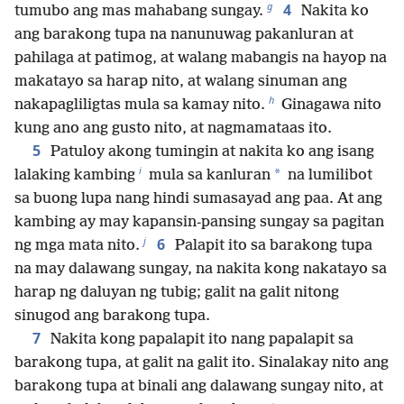
g
4
tumubo ang mas mahabang sungay.
Nakita ko
ang barakong tupa na nanunuwag pakanluran at
pahilaga at patimog, at walang mabangis na hayop na
makatayo sa harap nito, at walang sinuman ang
h
nakapagliligtas mula sa kamay nito.
Ginagawa nito
kung ano ang gusto nito, at nagmamataas ito.
5
Patuloy akong tumingin at nakita ko ang isang
i
*
lalaking kambing
mula sa kanluran
na lumilibot
sa buong lupa nang hindi sumasayad ang paa. At ang
kambing ay may kapansin-pansing sungay sa pagitan
j
6
ng mga mata nito.
Palapit ito sa barakong tupa
na may dalawang sungay, na nakita kong nakatayo sa
harap ng daluyan ng tubig; galit na galit nitong
sinugod ang barakong tupa.
7
Nakita kong papalapit ito nang papalapit sa
barakong tupa, at galit na galit ito. Sinalakay nito ang
barakong tupa at binali ang dalawang sungay nito, at