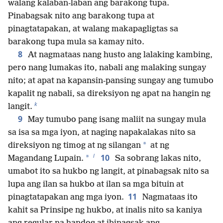
walang kalaban-laban ang barakong tupa.
Pinabagsak nito ang barakong tupa at
pinagtatapakan, at walang makapagligtas sa
barakong tupa mula sa kamay nito.
8
At nagmataas nang husto ang lalaking kambing,
pero nang lumakas ito, nabali ang malaking sungay
nito; at apat na kapansin-pansing sungay ang tumubo
kapalit ng nabali, sa direksiyon ng apat na hangin ng
k
langit.
9
May tumubo pang isang maliit na sungay mula
sa isa sa mga iyon, at naging napakalakas nito sa
*
direksiyon ng timog at ng silangan
at ng
l
10
*
Magandang Lupain.
Sa sobrang lakas nito,
umabot ito sa hukbo ng langit, at pinabagsak nito sa
lupa ang ilan sa hukbo at ilan sa mga bituin at
11
pinagtatapakan ang mga iyon.
Nagmataas ito
kahit sa Prinsipe ng hukbo, at inalis nito sa kaniya