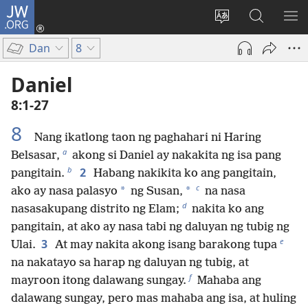
JW.ORG
Mag-
log
Baguhin
Maghana
IPA
In
ang
sa
AN
Dan
8
(may
wika
JW.ORG
ME
bubukas
ng
Daniel
na
site
8:1-27
bagong
window)
8
Nang ikatlong taon ng paghahari ni Haring
a
Belsasar,
akong si Daniel ay nakakita ng isa pang
b
2
pangitain.
Habang nakikita ko ang pangitain,
c
*
*
ako ay nasa palasyo
ng Susan,
na nasa
d
nasasakupang distrito ng Elam;
nakita ko ang
pangitain, at ako ay nasa tabi ng daluyan ng tubig ng
e
3
Ulai.
At may nakita akong isang barakong tupa
na nakatayo sa harap ng daluyan ng tubig, at
f
mayroon itong dalawang sungay.
Mahaba ang
dalawang sungay, pero mas mahaba ang isa, at huling