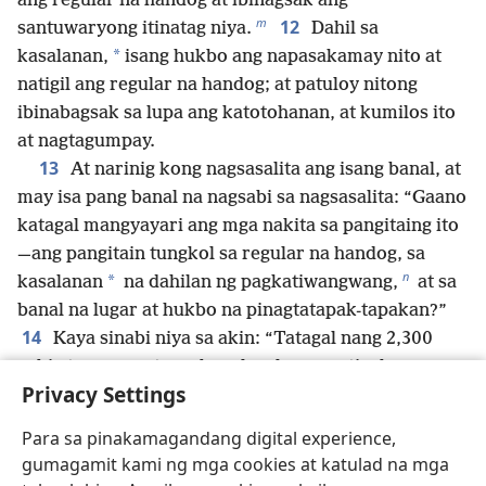
ang regular na handog at ibinagsak ang
m
12
santuwaryong itinatag niya.
Dahil sa
*
kasalanan,
isang hukbo ang napasakamay nito at
natigil ang regular na handog; at patuloy nitong
ibinabagsak sa lupa ang katotohanan, at kumilos ito
at nagtagumpay.
13
At narinig kong nagsasalita ang isang banal, at
may isa pang banal na nagsabi sa nagsasalita: “Gaano
katagal mangyayari ang mga nakita sa pangitaing ito
—ang pangitain tungkol sa regular na handog, sa
n
*
kasalanan
na dahilan ng pagkatiwangwang,
at sa
banal na lugar at hukbo na pinagtatapak-tapakan?”
14
Kaya sinabi niya sa akin: “Tatagal nang 2,300
gabi at umaga; at ang banal na lugar ay tiyak na
Privacy Settings
ibabalik sa nararapat na kalagayan nito.”
15
Habang akong si Daniel ay nakatingin sa
Para sa pinakamagandang digital experience,
pangitain at sinisikap ko itong maintindihan, biglang
gumagamit kami ng mga cookies at katulad na mga
16
lumitaw sa harap ko ang isang gaya ng tao.
At