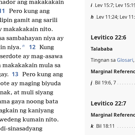
ahador ang makakakain
i
Lev 15:7; Lev 15:1
11
Pero kung ang
h
Lev 11:24; Lev 11
ipin gamit ang sarili
ay makakakain nito.
Levitico 22:6
sa sambahayan niya ay
12
n
n niya.
Kung
Talababa
aserdote ay mag-asawa
Tingnan sa
Glosari
a makakakain mula sa
Marginal Referen
13
ay.
Pero kung ang
j
Bil 19:6, 7
dote ay maging biyuda
nak, at muli siyang
 ama gaya noong bata
Levitico 22:7
pagkain ng kaniyang
Marginal Referen
wedeng kumain nito.
k
Bil 18:11
 di-sinasadyang