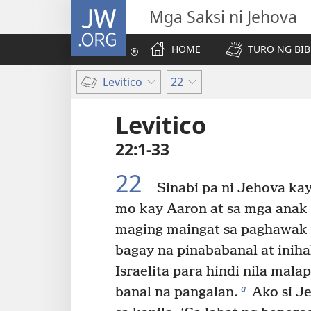
JW.ORG
Mga Saksi ni Jehova
HOME
TURO NG BIB
Levitico
22
Levitico
22:1-33
22
Sinabi pa ni Jehova kay
mo kay Aaron at sa mga anak 
maging maingat sa paghawak
bagay na pinababanal at inih
Israelita para hindi nila mal
a
banal na pangalan.
Ako si J