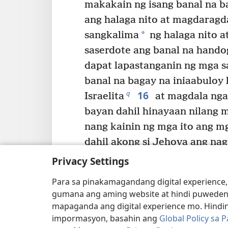
makakain ng isang banal na b
ang halaga nito at magdaragd
*
sangkalima
ng halaga nito at
saserdote ang banal na hando
dapat lapastanganin ng mga 
banal na bagay na iniaabuloy
16
q
Israelita
at magdala nga
bayan dahil hinayaan nilang 
nang kainin ng mga ito ang m
dahil akong si Jehova ang nag
17
Sinabi pa ni Jehova kay
Privacy Settings
mo kay Aaron, sa mga anak niy
Para sa pinakamagandang digital experience,
Israelita, ‘Kung ang isang Isr
gumana ang aming website at hindi puweden
naninirahan sa Israel ay mag-
mapaganda ang digital experience mo. Hindin
r
impormasyon, basahin ang
Global Policy sa 
isang handog na sinusunog
p