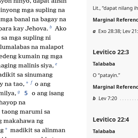
syon ninyo, dapat alisin
Lit., “dapat nilang i
 inyong mga supling na
 mga banal na bagay na
Marginal Referen
b
 para kay Jehova.
Ako
a
Exo 28:38; Lev 21:
sa mga supling ni
lumalabas na malapot
Levitico 22:3
wedeng kumain ng mga
Talababa
e
ging malinis siya,
adikit sa sinumang
O “patayin.”
f
*
y na tao,
o ang
Marginal Referen
5
g
milya,
o ang isang
b
Lev 7:20
 hayop na
g taong marumi sa
Levitico 22:4
g makahawa ng
*
ng
madikit sa alinman
Talababa