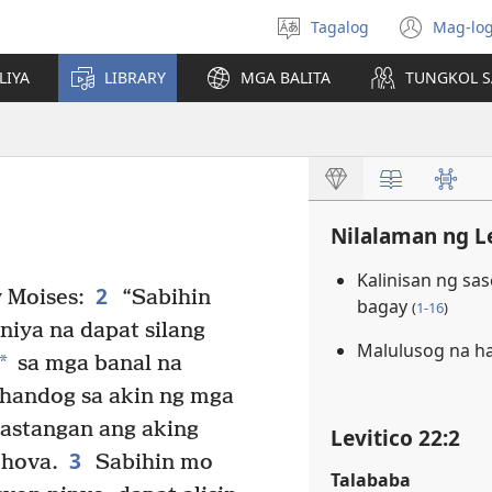
Tagalog
Mag-log
Pumili
(may
ng
bub
LIYA
LIBRARY
MGA BALITA
TUNGKOL S
wika
na
bag
wind
Nilalaman ng L
Kalinisan ng sa
2
 Moises:
“Sabihin
bagay
(
1-16
)
niya na dapat silang
Malulusog na h
*
sa mga banal na
ahandog sa akin ng mga
apastangan ang aking
Levitico 22:2
3
ehova.
Sabihin mo
Talababa