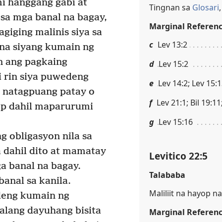
i hanggang gabi at
Tingnan sa
Glosari
sa mga banal na bagay,
Marginal Referen
giging malinis siya sa
c
Lev 13:2
na siyang kumain ng
n ang pagkaing
d
Lev 15:2
 rin siya puwedeng
e
Lev 14:2; Lev 15:
 natagpuang patay o
f
Lev 21:1; Bil 19:11
op dahil maparurumi
g
Lev 15:16
g obligasyon nila sa
a dahil dito at mamatay
Levitico 22:5
a banal na bagay.
Talababa
anal sa kanila.
Maliliit na hayop 
eng kumain ng
lang dayuhang bisita
Marginal Referen