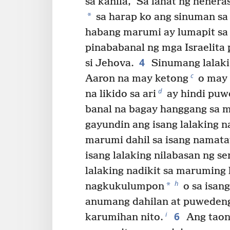
sa kanila, ‘Sa lahat ng henera
*
sa harap ko ang sinuman sa
habang marumi ay lumapit sa
pinababanal ng mga Israelita
4
si Jehova.
Sinumang lalaki 
c
Aaron na may ketong
o may 
d
na likido sa ari
ay hindi pu
banal na bagay hanggang sa ma
gayundin ang isang lalaking n
marumi dahil sa isang namata
isang lalaking nilabasan ng se
lalaking nadikit sa maruming
h
*
nagkukulumpon
o sa isan
anumang dahilan at puweden
6
i
karumihan nito.
Ang tao