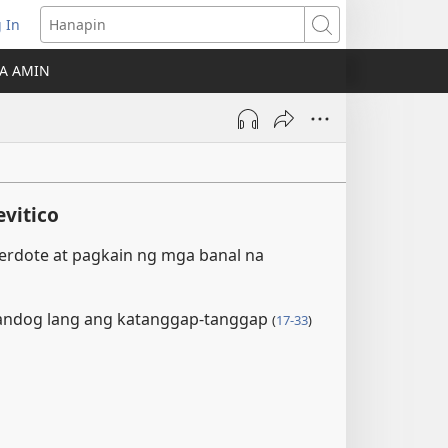
 In
Hanapin
ukas
A AMIN
ong
ow)
evitico
serdote at pagkain ng mga banal na
andog lang ang katanggap-tanggap
(
17-33
)