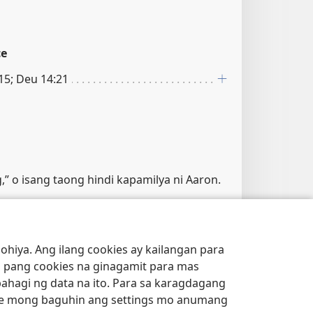
ce
:15; Deu 14:21
g,” o isang taong hindi kapamilya ni Aaron.
ce
hiya. Ang ilang cookies ay kailangan para
 pang cookies na ginagamit para mas
bahagi ng data na ito. Para sa karagdagang
e mong baguhin ang settings mo anumang
ce