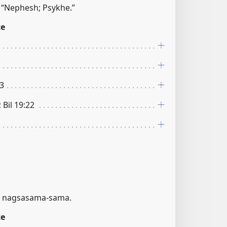
, “Nephesh; Psykhe.”
ce
13
; Bil 19:22
na nagsasama-sama.
ce