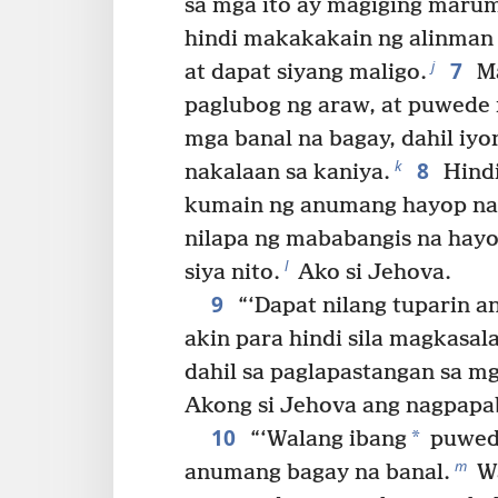
sa mga ito ay magiging marum
hindi makakakain ng alinman 
7
j
at dapat siyang maligo.
Ma
paglubog ng araw, at puwede 
mga banal na bagay, dahil iyo
8
k
nakalaan sa kaniya.
Hindi
kumain ng anumang hayop na
nilapa ng mababangis na hay
l
siya nito.
Ako si Jehova.
9
“‘Dapat nilang tuparin an
akin para hindi sila magkasal
dahil sa paglapastangan sa mg
Akong si Jehova ang nagpapab
10
*
“‘Walang ibang
puwed
m
anumang bagay na banal.
Wa