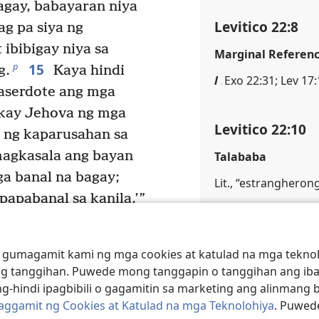
agay, babayaran niya
Levitico 22:8
ag pa siya ng
 ibibigay niya sa
Marginal Referen
15
p
g.
Kaya hindi
l
Exo 22:31; Lev 17
saserdote ang mga
 kay Jehova ng mga
Levitico 22:10
 ng kaparusahan sa
magkasala ang bayan
Talababa
ga banal na bagay;
Lit., “estrangheron
papabanal sa kanila.’”
Marginal Referen
18
 Moises:
“Sabihin
m
Exo 29:33
a, at sa lahat ng
 gumagamit kami ng mga cookies at katulad na mga teknolo
aelita o isang dayuhang
g tanggihan. Puwede mong tanggapin o tanggihan ang iba
Levitico 22:11
alay kay Jehova ng
g-hindi ipagbibili o gagamitin sa marketing ang alinmang 
Paggamit ng Cookies at Katulad na mga Teknolohiya
. Puwed
ara tuparin ang panata
Marginal Referen