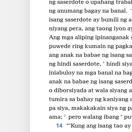
ng saserdote o upahang trab
ng anumang bagay na banal.
isang saserdote ay bumili ng al
niyang pera, ang taong iyon 
Ang mga aliping ipinanganak 
puwede ring kumain ng pagkai
ang anak na babae ng isang s
*
ng hindi saserdote,
hindi siy
iniabuloy na mga banal na bag
anak na babae ng isang saser
o diborsiyada at wala siyang a
tumira sa bahay ng kaniyang
pa siya, makakakain siya ng 
o
*
ama;
pero walang ibang
pu
14
“‘Kung ang isang tao ay