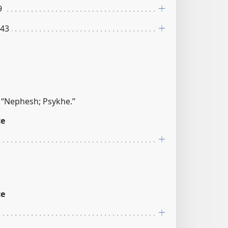
9
:43
, “Nephesh; Psykhe.”
ce
ce