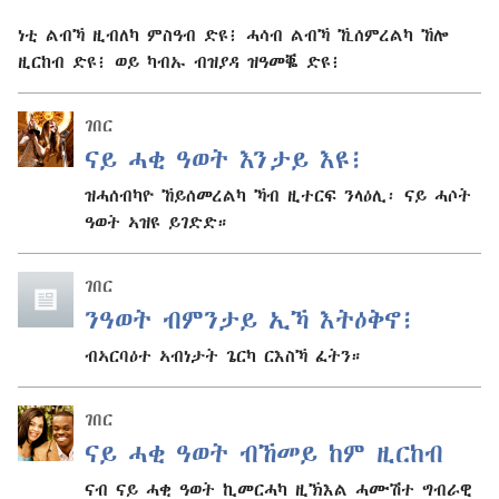
ነቲ ልብኻ ዚብለካ ምስዓብ ድዩ፧ ሓሳብ ልብኻ ኺሰምረልካ ኸሎ
ዚርከብ ድዩ፧ ወይ ካብኡ ብዝያዳ ዝዓመቘ ድዩ፧
ገበር
ናይ ሓቂ ዓወት እንታይ እዩ፧
ዝሓሰብካዮ ኸይሰመረልካ ኻብ ዚተርፍ ንላዕሊ፡ ናይ ሓሶት
ዓወት ኣዝዩ ይገድድ።
ገበር
ንዓወት ብምንታይ ኢኻ እትዕቅኖ፧
ብኣርባዕተ ኣብነታት ጌርካ ርእስኻ ፈትን።
ገበር
ናይ ሓቂ ዓወት ብኸመይ ከም ዚርከብ
ናብ ናይ ሓቂ ዓወት ኪመርሓካ ዚኽእል ሓሙሽተ ግብራዊ