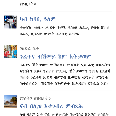
ነጥብታት።
ካብ ከባቢ ዓለም
ተወሳኺ ዛዕባ፦ ሒደት ገዝሚ ዜስዕቦ ሓደጋ, ሃብቲ ሸፋቱ
ባሕሪ, ዚንኣድ ጽንዓት ፈለስቲ ኣዕዋፍ
ንስድራ ቤት
ንፈተና ብኸመይ ከም እትቃወም
ንፈተና ኽትቃወሞ ምኽኣል፡ ምልክት ናይ ሓቂ ሰብኡትን
ኣንስትን እዩ። ንፈተና ምእንቲ ኽትቃወሞን ንገዛእ ርእስኻ
ኻብቲ ንፈተና ኢድካ ብምሃብ ዚመጽእ ጭንቀት ምእንቲ
ኽትሰትራን፡ ሽዱሽተ ስጕምታት ኪሕግዘካ ይኽእል እዩ።
ሃገራትን ህዝብታትን
ናብ በሊዝ እተገብረ ምብጻሕ
ካብ ዓለም እቲ ናይ መጀመርታ ንመንበሪ ጃጕዋር ተባሂሉ