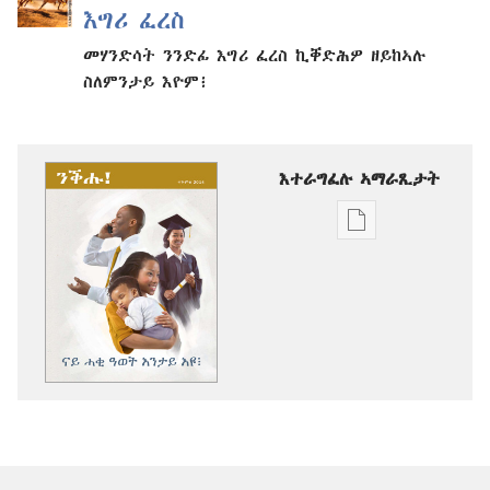
እግሪ ፈረስ
መሃንድሳት ንንድፊ እግሪ ፈረስ ኪቐድሕዎ ዘይከኣሉ
ስለምንታይ እዮም፧
እተራግፈሉ ኣማራጺታት
ዲጂታዊ
ሕታማት
ንምርጋፍ
ዚኸውን
ኣማራጺታት
ንቕሑ!
ናይ
ሓቂ
ዓወት
እንታይ