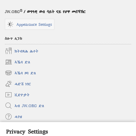
እዩ፧
®
JW.ORG
/ ወግዓዊ ወብ ሳይት ናይ የሆዋ መሰኻኽር
Appearance Settings
ስሉጥ ሊንክ
ክትብጻሕ ሕተት
ኣኼባ ድለ
(opens
new
ኣኼባ ዞባ ድለ
(opens
window)
new
ሓድሽ ነገር
window)
ቪድዮታት
ኣብ JW.ORG ድለ
ሓገዝ
Privacy Settings
ወፈያ
(opens