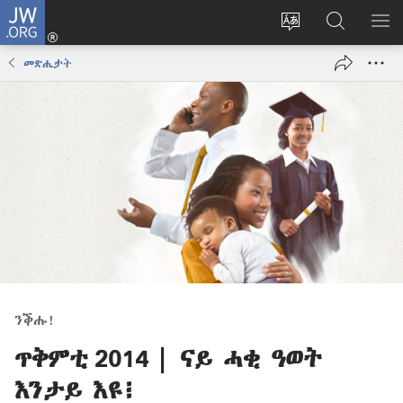
JW.ORG
እቶ
(opens
ቋንቋ
ኣብ
ዝር
new
ወብ
JW.ORG
ኣር
መጽሔታት
window)
ሳይት
ድለ
ቀይር
ንቕሑ!
ጥቅምቲ 2014 | ናይ ሓቂ ዓወት
እንታይ እዩ፧