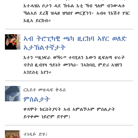
እተሓዝአ ቦታን ሓደ ኽፋል እቲ ኻብ ዓለም ብንውሓቱ
ኻልኣይ ደረጃ ዝሓዘ ዝዓበየ መርጀንን፡ ኣብዛ ንእሽቶ ሃገር
እዚኣ ይርከብ።
ኣብ ትሮፒካዊ ጫካ ዚርከባ ኣየር ወለድ
ኣታኽልተኛታት
እተን “ዚነፍራ ወኻሩ” ተባሂለን እውን ዚፍለጣ
ፍሩት
ባትስ
ዚብሃላ ዓይነት መንካዕ፡ ንኣከባቢ ምድሪ ኣዝየን
ኣገደስቲ እየን።
ርእይቶ መጽሓፍ ቅዱስ
ምስልታት
ቀዳሞት ክርስትያናት ኣብ ኣምልኾኦም ምስልታት
ይጥቀሙ ነይሮም ድዮም፧
ተነዲፉ ድዩ፧