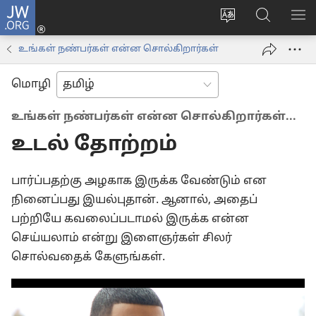
JW.ORG
உள்நுழைக
மொழியை
JW.ORG-
மெ
(opens
மாற்றவும்
ல்
காட
new
உங்கள் நண்பர்கள் என்ன சொல்கிறார்கள்
தேடவும்
window)
மொழி
உங்கள் நண்பர்கள் என்ன சொல்கிறார்கள்...
உடல் தோற்றம்
பார்ப்பதற்கு அழகாக இருக்க வேண்டும் என
நினைப்பது இயல்புதான். ஆனால், அதைப்
பற்றியே கவலைப்படாமல் இருக்க என்ன
செய்யலாம் என்று இளைஞர்கள் சிலர்
சொல்வதைக் கேளுங்கள்.