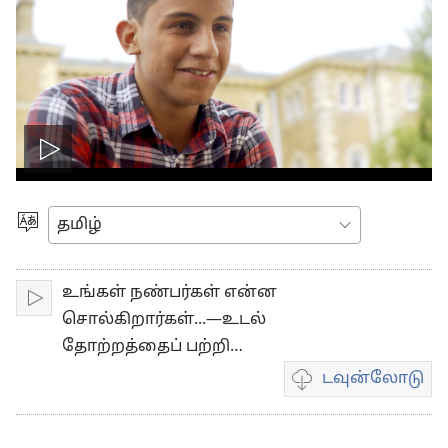
Play
video
மொழியை
தெரிவுசெய்யவும்
உங்கள் நண்பர்கள் என்ன
இயக்கவும்
சொல்கிறார்கள்...—உடல்
தோற்றத்தைப் பற்றி…
டவுன்லோடு
வீடியோ
பதிவுகள்
டவுன்லோடு