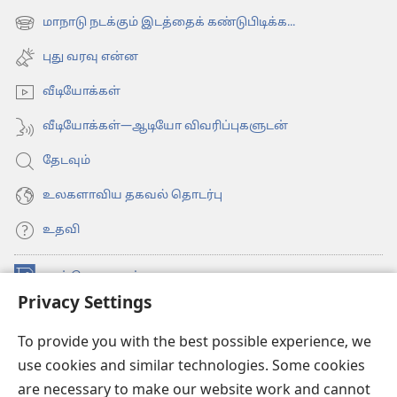
new
மாநாடு நடக்கும் இடத்தைக் கண்டுபிடிக்க...
(opens
window)
new
புது வரவு என்ன
window)
வீடியோக்கள்
வீடியோக்கள்—ஆடியோ விவரிப்புகளுடன்
தேடவும்
உலகளாவிய தகவல் தொடர்பு
உதவி
நன்கொடைகள்
(opens
Privacy Settings
new
window)
உவாட்ச்டவர் ஆன்லைன் லைப்ரரி™
(opens
To provide you with the best possible experience, we
new
use cookies and similar technologies. Some cookies
®
JW Hub
window)
(opens
are necessary to make our website work and cannot