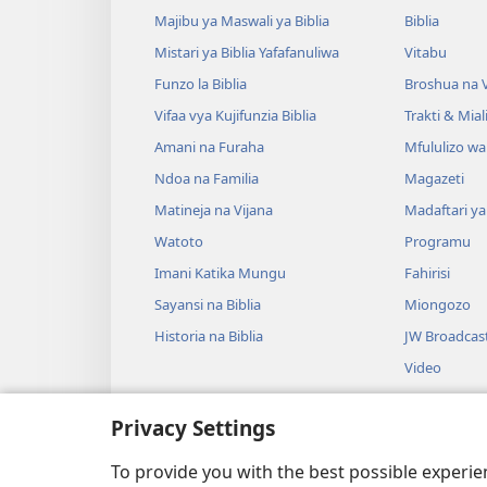
Majibu ya Maswali ya Biblia
Biblia
Mistari ya Biblia Yafafanuliwa
Vitabu
Funzo la Biblia
Broshua na V
Vifaa vya Kujifunzia Biblia
Trakti & Mial
Amani na Furaha
Mfululizo w
Ndoa na Familia
Magazeti
Matineja na Vijana
Madaftari y
Watoto
Programu
Imani Katika Mungu
Fahirisi
Sayansi na Biblia
Miongozo
Historia na Biblia
JW Broadcas
Video
Muziki
Privacy Settings
Drama za Uso
Drama za Uso
To provide you with the best possible experi