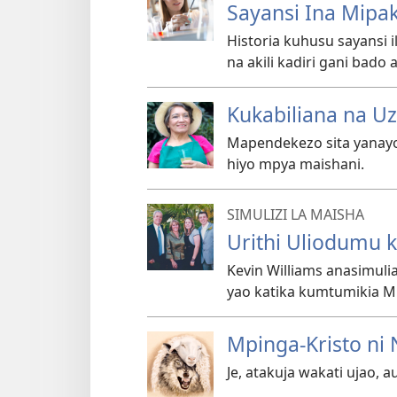
Sayansi Ina Mipa
Historia kuhusu sayansi 
na akili kadiri gani bad
Kukabiliana na Uz
Mapendekezo sita yanayo
hiyo mpya maishani.
SIMULIZI LA MAISHA
Urithi Uliodumu k
Kevin Williams anasimulia
yao katika kumtumikia M
Mpinga-Kristo ni 
Je, atakuja wakati ujao,