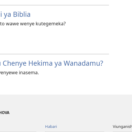
 ya Biblia
oto wawe wenye kutegemeka?
tabu Chenye Hekima ya Wanadamu?
 yenyewe inasema.
EHOVA
Habari
Viunganish