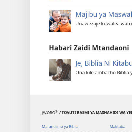
Majibu ya Maswali
Unawezaje kuwalea wat
Habari Zaidi Mtandaoni
Je, Biblia Ni Ki
Ona kile ambacho Biblia
®
JW.ORG
/ TOVUTI RASMI YA MASHAHIDI WA Y
Mafundisho ya Biblia
Maktaba