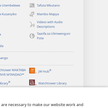
 Utembelewe
Tafuta Mkutano
(opens
new
a Kusanyiko
Mambo Mapya
window)
Videos with Audio
o
Descriptions
Taarifa za Ulimwenguni
a
Pote
da
hango
chtower MAKTABA
®
JW Hub
(opens
NYE MTANDAO™
new
®
window)
ibrary
Watchtower Library
es are necessary to make our website work and