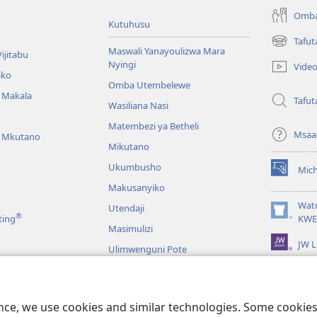
Omba
Kutuhusu
Tafut
(opens
Maswali Yanayoulizwa Mara
ijitabu
new
Nyingi
Vide
window)
iko
Omba Utembelewe
a Makala
Tafut
Wasiliana Nasi
Matembezi ya Betheli
Msaa
a Mkutano
Mikutano
Ukumbusho
Mic
(opens
Makusanyiko
new
window)
Wat
Utendaji
®
(opens
ting
KWE
Masimulizi
new
JW L
window)
Ulimwenguni Pote
maji wa Biblia
maji wa Biblia
ence, we use cookies and similar technologies. Some cooki