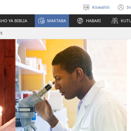
Kiswahili
In
Chagua
(
lugha
n
HO YA BIBLIA
MAKTABA
HABARI
KUT
w
15