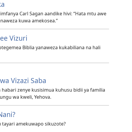
ka
ilimfanya Carl Sagan aandike hivi: “Hata mtu awe
o anaweza kuwa amekosea.”
ee Vizuri
tegemea Biblia yanaweza kukabiliana na hali
wa Vizazi Saba
 habari zenye kusisimua kuhusu bidii ya familia
ungu wa kweli, Yehova.
Nani?
 au tayari amekuwapo sikuzote?