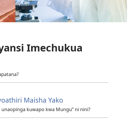
Sayansi Imechukua
apatana?
vyoathiri Maisha Yako
i unaopinga kuwapo kwa Mungu” ni nini?