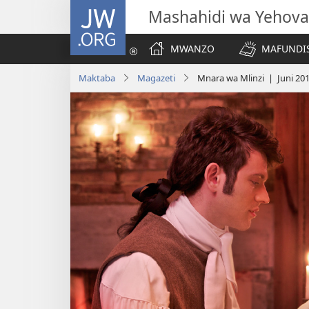
JW.ORG
Mashahidi wa Yehova
MWANZO
MAFUNDIS
Maktaba
Magazeti
Mnara wa Mlinzi | Juni 20