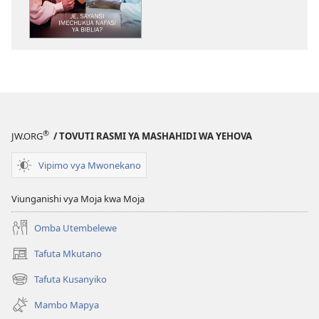
machapisho
ya
elektroni
MNARA
WA
MLINZI
Je,
Sayansi
®
JW.ORG
/ TOVUTI RASMI YA MASHAHIDI WA YEHOVA
Imechukua
Nafasi
Vipimo vya Mwonekano
ya
Biblia?
Viunganishi vya Moja kwa Moja
Omba Utembelewe
Tafuta Mkutano
(opens
new
Tafuta Kusanyiko
(opens
window)
new
Mambo Mapya
window)