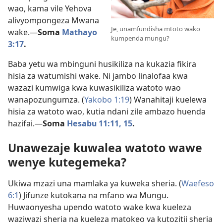
wao, kama vile Yehova
alivyompongeza Mwana
Je, unamfundisha mtoto wako
wake.—
Soma
Mathayo
kumpenda mungu?
3:17
.
Baba yetu wa mbinguni husikiliza na kukazia fikira
hisia za watumishi wake. Ni jambo linalofaa kwa
wazazi kumwiga kwa kuwasikiliza watoto wao
wanapozungumza. (
Yakobo 1:19
) Wanahitaji kuelewa
hisia za watoto wao, kutia ndani zile ambazo huenda
hazifai.—
Soma
Hesabu 11:11,
15
.
Unawezaje kuwalea watoto wawe
wenye kutegemeka?
Ukiwa mzazi una mamlaka ya kuweka sheria. (
Waefeso
6:1
) Jifunze kutokana na mfano wa Mungu.
Huwaonyesha upendo watoto wake kwa kueleza
waziwazi sheria na kueleza matokeo ya kutozitii sheria