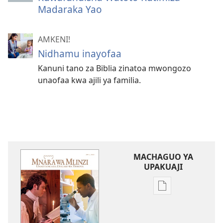
Madaraka Yao
AMKENI!
Nidhamu inayofaa
Kanuni tano za Biblia zinatoa mwongozo
unaofaa kwa ajili ya familia.
MACHAGUO YA
UPAKUAJI
Mbinu
za
kupakua