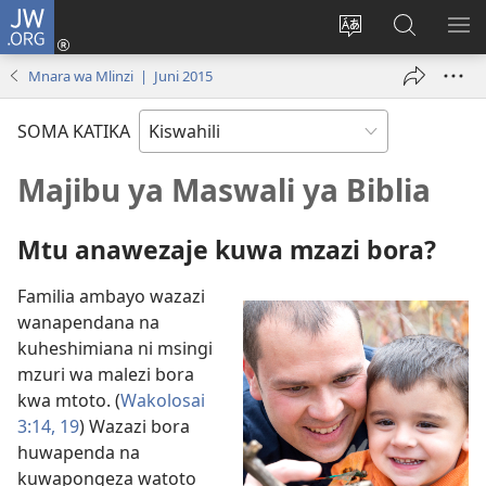
JW.ORG
Ingia
(opens
Badili
Tafuta
ON
new
lugha
Katika
ME
Mnara wa Mlinzi | Juni 2015
window)
ya
JW.ORG
tovuti
SOMA KATIKA
Majibu ya Maswali ya Biblia
Mtu anawezaje kuwa mzazi bora?
Familia ambayo wazazi
wanapendana na
kuheshimiana ni msingi
mzuri wa malezi bora
kwa mtoto. (
Wakolosai
3:14,
19
) Wazazi bora
huwapenda na
kuwapongeza watoto