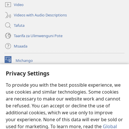
Video
Videos with Audio Descriptions
Tafuta
Taarifa za Ulimwenguni Pote
Msaada
Michango
(opens
new
Privacy Settings
window)
Watchtower MAKTABA KWENYE MTANDAO™
(opens
To provide you with the best possible experience, we
new
®
JW Hub
window)
use cookies and similar technologies. Some cookies
(opens
new
are necessary to make our website work and cannot
®
JW Library
window)
be refused. You can accept or decline the use of
additional cookies, which we use only to improve
Watchtower Library
your experience. None of this data will ever be sold or
used for marketing. To learn more, read the
Global