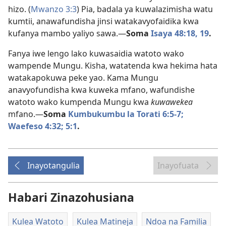
hizo. (
Mwanzo 3:3
) Pia, badala ya kuwalazimisha watu
kumtii, anawafundisha jinsi watakavyofaidika kwa
kufanya mambo yaliyo sawa.—
Soma
Isaya 48:18, 19
.
Fanya iwe lengo lako kuwasaidia watoto wako
wampende Mungu. Kisha, watatenda kwa hekima hata
watakapokuwa peke yao. Kama Mungu
anavyofundisha kwa kuweka mfano, wafundishe
watoto wako kumpenda Mungu kwa
kuwawekea
mfano.—
Soma
Kumbukumbu la Torati 6:5-7;
Waefeso 4:32;
5:1
.
Inayotangulia
Inayofuata
Habari Zinazohusiana
Kulea Watoto
Kulea Matineja
Ndoa na Familia