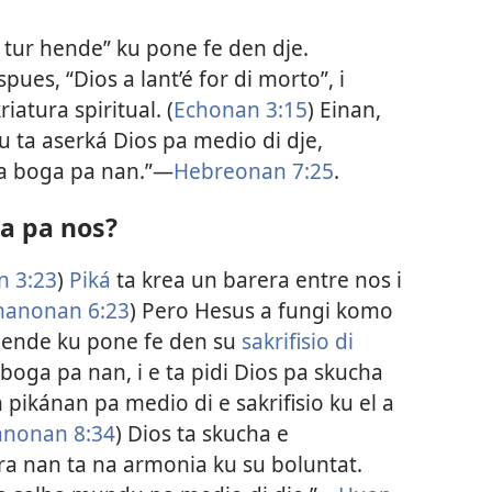
tur hende” ku pone fe den dje.
spues, “Dios a lant’é for di morto”, i
atura spiritual. (
Echonan 3:15
) Einan,
 ta aserká Dios pa medio di dje,
pa boga pa nan.”—
Hebreonan 7:25
.
a pa nos?
 3:23
)
Piká
ta krea un barera entre nos i
anonan 6:23
) Pero Hesus a fungi komo
 hende ku pone fe den su
sakrifisio di
a boga pa nan, i e ta pidi Dios pa skucha
ikánan pa medio di e sakrifisio ku el a
nonan 8:34
) Dios ta skucha e
ra nan ta na armonia ku su boluntat.