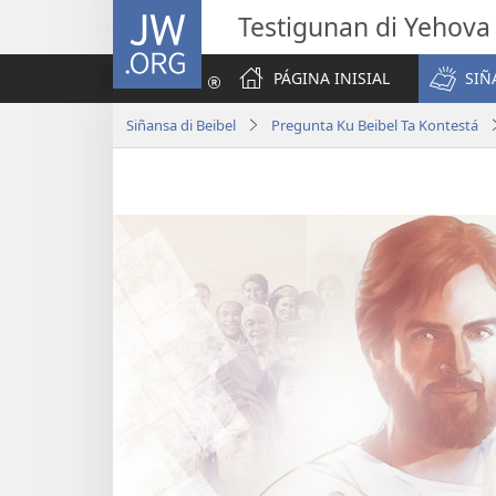
JW.ORG
Testigunan di Yehova
PÁGINA INISIAL
SIÑ
Siñansa di Beibel
Pregunta Ku Beibel Ta Kontestá