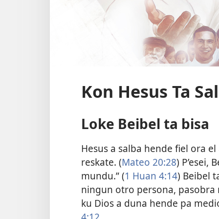
Kon Hesus Ta Sa
Loke Beibel ta bisa
Hesus a salba hende fiel ora el
reskate. (
Mateo 20:28
) P’esei,
mundu.” (
1 Huan 4:14
) Beibel 
ningun otro persona, pasobra 
ku Dios a duna hende pa medio
4:12
.