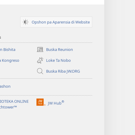
Opshon pa Aparensia di Website
s
un Bishita
Buska Reunion
(opens
new
a Kongreso
Loke Ta Nobo
window)
Buska Riba JW.ORG
ashon
LIOTEKA ONLINE
®
JW Hub
(opens
chtower™
new
window)