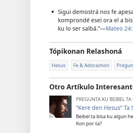
Sigui demostrá nos fe apesar
komprondé esei ora el a bis
ku lo ser salbá.”—
Mateo 24:
Tópikonan Relashoná
Hesus
Fe & Adorashon
Pregun
Otro Artíkulo Interesan
PREGUNTA KU BEIBEL TA
“Kere den Hesus” Ta 
Beibel ta bisa ku algun 
Kon por ta?