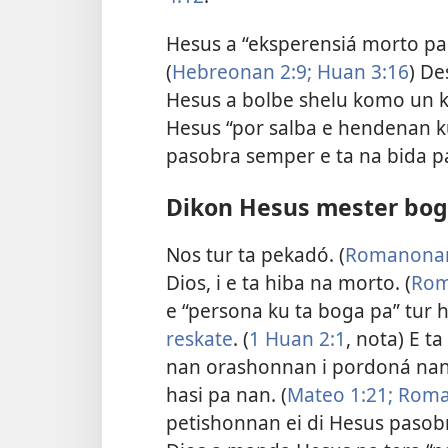
Hesus a “eksperensiá morto pa 
(
Hebreonan 2:9;
Huan 3:16
) De
Hesus a bolbe shelu komo un kri
Hesus “por salba e hendenan ku
pasobra semper e ta na bida 
Dikon Hesus mester bog
Nos tur ta pekadó. (
Romanonan
Dios, i e ta hiba na morto. (
Rom
e “persona ku ta boga pa” tur
reskate
. (
1 Huan 2:1
, nota) E t
nan orashonnan i pordoná nan p
hasi pa nan. (
Mateo 1:21;
Roma
petishonnan ei di Hesus pasob