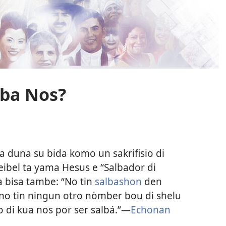
lba Nos?
 a duna su bida komo un sakrifisio di
 Beibel ta yama Hesus e “Salbador di
ta bisa tambe: “No tin
salbashon
den
no tin ningun otro nòmber bou di shelu
 di kua nos por ser salbá.”—
Echonan