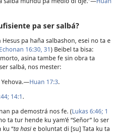
a salba mundu pa medio di dje.”—
Huan
ufisiente pa ser salbá?
 Hesus pa haña salbashon, esei no ta e
Echonan 16:30, 31
) Beibel ta bisa:
 morto, asina tambe fe sin obra ta
 ser salbá, nos mester:
ta Yehova.—
Huan 17:3
.
44;
14:1
.
n pa demostrá nos fe. (
Lukas 6:46;
1
no ta tur hende ku yam’é “Señor” lo ser
 ku “
ta hasi
e boluntat di [su] Tata ku ta