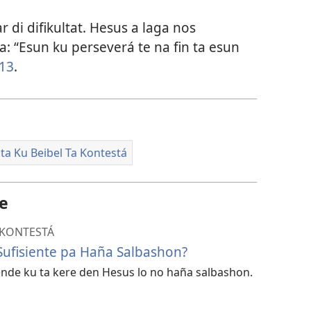
 di difikultat. Hesus a laga nos
a: “Esun ku perseverá te na fin ta esun
13
.
ta Ku Beibel Ta Kontestá
te
 KONTESTÁ
Sufisiente pa Haña Salbashon?
hende ku ta kere den Hesus lo no haña salbashon.