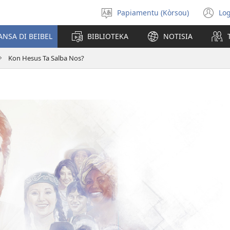
Papiamentu (Kòrsou)
Log
Skohe
(o
Idioma
n
ANSA DI BEIBEL
BIBLIOTEKA
NOTISIA
wi
Kon Hesus Ta Salba Nos?