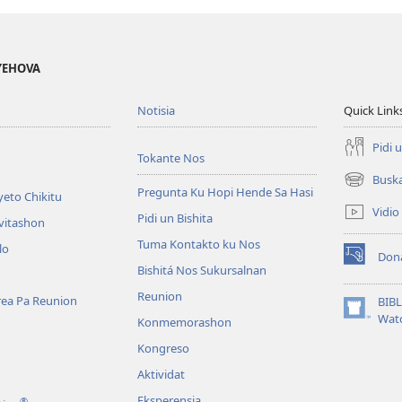
 YEHOVA
Notisia
Quick Link
Pidi 
Tokante Nos
Busk
(opens
Pregunta Ku Hopi Hende Sa Hasi
eto Chikitu
new
Vidio
Pidi un Bishita
window)
vitashon
Tuma Kontakto ku Nos
lo
Don
(opens
Bishitá Nos Sukursalnan
new
Reunion
window)
area Pa Reunion
BIB
(opens
Wat
Konmemorashon
new
Kongreso
window)
Aktividat
Eksperensia
®