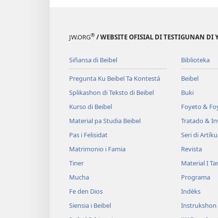
®
JW.ORG
/ WEBSITE OFISIAL DI TESTIGUNAN DI
Siñansa di Beibel
Biblioteka
Pregunta Ku Beibel Ta Kontestá
Beibel
Splikashon di Teksto di Beibel
Buki
Kurso di Beibel
Foyeto & Foy
Material pa Studia Beibel
Tratado & In
Pas i Felisidat
Seri di Artíku
Matrimonio i Famia
Revista
Tiner
Material I T
Mucha
Programa
Fe den Dios
Indèks
Siensia i Beibel
Instrukshon