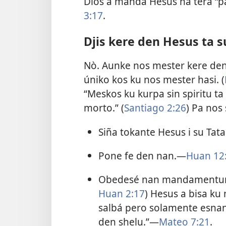
Dios a manda Hesus na tera “p
3:17
.
Djis kere den Hesus ta s
Nò. Aunke nos mester kere den
úniko kos ku nos mester hasi. (
“Meskos ku kurpa sin spiritu ta
morto.” (
Santiago 2:26
) Pa nos
Siña tokante Hesus i su Ta
Pone fe den nan.—
Huan 12:
Obedesé nan mandamentuna
Huan 2:17
) Hesus a bisa ku 
salbá pero solamente esnan
den shelu.”—
Mateo 7:21
.