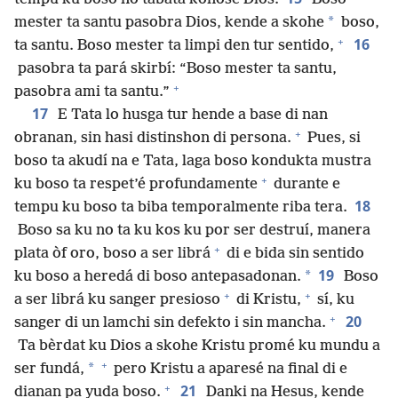
*
mester ta santu pasobra Dios, kende a skohe
boso,
+
16
ta santu. Boso mester ta limpi den tur sentido,
pasobra ta pará skirbí: “Boso mester ta santu,
+
pasobra ami ta santu.”
17
E Tata lo husga tur hende a base di nan
+
obranan, sin hasi distinshon di persona.
Pues, si
boso ta akudí na e Tata, laga boso kondukta mustra
+
ku boso ta respet’é profundamente
durante e
18
tempu ku boso ta biba temporalmente riba tera.
Boso sa ku no ta ku kos ku por ser destruí, manera
+
plata òf oro, boso a ser librá
di e bida sin sentido
19
*
ku boso a heredá di boso antepasadonan.
Boso
+
+
a ser librá ku sanger presioso
di Kristu,
sí, ku
+
20
sanger di un lamchi sin defekto i sin mancha.
Ta bèrdat ku Dios a skohe Kristu promé ku mundu a
+
*
ser fundá,
pero Kristu a aparesé na final di e
+
21
dianan pa yuda boso.
Danki na Hesus, kende