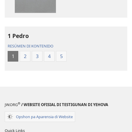
Beibel
Beibel
—
—
Tradukshon
Tradukshon
di
di
Mundu
Mundu
1 Pedro
Nobo
Nobo
RESÚMEN DI KONTENIDO
1
2
3
4
5
®
JW.ORG
/ WEBSITE OFISIAL DI TESTIGUNAN DI YEHOVA
Opshon pa Aparensia di Website
Quick Links