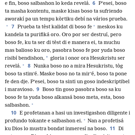
6
e fin, boso salbashon lo keda revelá.
P’esei, boso
ta masha kontentu, maske kisas boso ta sufriendo
aworakí pa un tempu kòrtiku debí na vários prueba.
+
+
7
Prueba ta tèst kalidat di boso fe
meskos ku
kandela ta purifiká oro. Oro por ser destruí, pero
boso fe, ku ta ser di tèst di e manera ei, ta muchu
mas balioso ku oro, pasobra boso fe por yuda boso
*
risibí bendishon,
gloria i onor ora Hesukristu ser
+
8
revelá.
Nunka boso no a mira Hesukristu, tòg
boso ta stim’é. Maske boso no ta mir’é, boso ta pone
fe den dje. P’esei, boso ta sinti un goso indeskriptibel
9
i maravioso.
Boso tin goso pasobra boso sa ku
boso fe ta yuda boso alkansá boso meta, esta, boso
+
salbashon.
10
E profetanan a hasi un investigashon diligente i
+
profundo tokante e salbashon ei.
Nan a profetisá
11
ku Dios lo mustra bondat inmeresí na boso.
Di