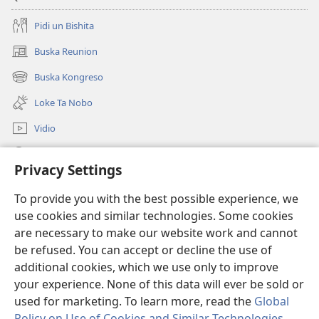
Pidi un Bishita
Buska Reunion
(opens
new
Buska Kongreso
(opens
window)
new
Loke Ta Nobo
window)
Vidio
Buska Riba JW.ORG
Privacy Settings
Donashon
(opens
To provide you with the best possible experience, we
new
use cookies and similar technologies. Some cookies
window)
BIBLIOTEKA ONLINE Watchtower™
are necessary to make our website work and cannot
(opens
be refused. You can accept or decline the use of
new
®
JW Hub
window)
additional cookies, which we use only to improve
(opens
new
your experience. None of this data will ever be sold or
window)
used for marketing. To learn more, read the
Global
Policy on Use of Cookies and Similar Technologies
.