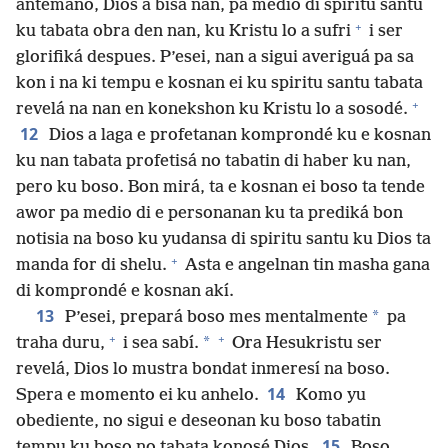
antemano, Dios a bisa nan, pa medio di spiritu santu
+
ku tabata obra den nan, ku Kristu lo a sufri
i ser
glorifiká despues. P’esei, nan a sigui averiguá pa sa
kon i na ki tempu e kosnan ei ku spiritu santu tabata
+
revelá na nan en konekshon ku Kristu lo a sosodé.
12
Dios a laga e profetanan komprondé ku e kosnan
ku nan tabata profetisá no tabatin di haber ku nan,
pero ku boso. Bon mirá, ta e kosnan ei boso ta tende
awor pa medio di e personanan ku ta prediká bon
notisia na boso ku yudansa di spiritu santu ku Dios ta
+
manda for di shelu.
Asta e angelnan tin masha gana
di komprondé e kosnan akí.
13
*
P’esei, prepará boso mes mentalmente
pa
+
+
*
traha duru,
i sea sabí.
Ora Hesukristu ser
revelá, Dios lo mustra bondat inmeresí na boso.
14
Spera e momento ei ku anhelo.
Komo yu
obediente, no sigui e deseonan ku boso tabatin
15
tempu ku boso no tabata konosé Dios.
Boso