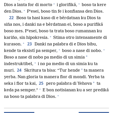
+
+
Dios a lanta for di morto
i glorifiká,
boso ta kere
+
den Dios.
P’esei, boso tin fe i konfiansa den Dios.
22
Boso ta hasi kaso di e bèrdatnan ku Dios ta
siña nos, i danki na e bèrdatnan ei, boso a purifiká
boso mes. P’esei, boso ta trata boso rumannan ku
+
kariño, sin hipokresia.
Stima otro intensamente di
+
23
kurason.
Danki na palabra di e Dios bibu,
+
+
kende ta eksistí pa semper,
boso a nase di nobo.
*
Boso a nase di nobo pa medio di un simia
+
indestruktibel,
i no pa medio di un simia ku ta
24
*
muri.
Skritura ta bisa: “Tur hende
ta manera
yerba. Nan gloria ta manera flor di mondi. Yerba ta
25
*
seka i flor ta kai,
pero palabra di Yehova
ta
+
keda pa semper.”
E bon notisianan ku a ser prediká
+
na boso ta palabra di Dios.