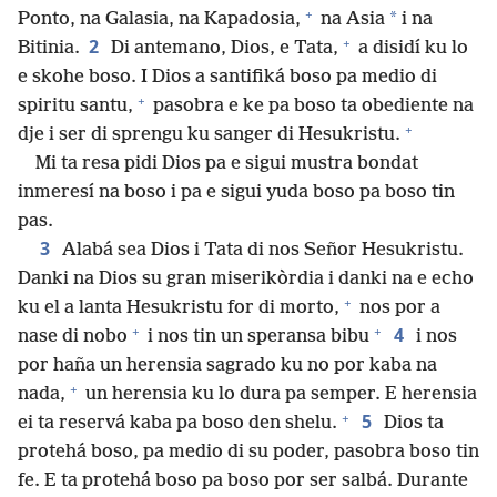
+
*
Ponto, na Galasia, na Kapadosia,
na Asia
i na
+
2
Bitinia.
Di antemano, Dios, e Tata,
a disidí ku lo
e skohe boso. I Dios a santifiká boso pa medio di
+
spiritu santu,
pasobra e ke pa boso ta obediente na
+
dje i ser di sprengu ku sanger di Hesukristu.
Mi ta resa pidi Dios pa e sigui mustra bondat
inmeresí na boso i pa e sigui yuda boso pa boso tin
pas.
3
Alabá sea Dios i Tata di nos Señor Hesukristu.
Danki na Dios su gran miserikòrdia i danki na e echo
+
ku el a lanta Hesukristu for di morto,
nos por a
+
+
4
nase di nobo
i nos tin un speransa bibu
i nos
por haña un herensia sagrado ku no por kaba na
+
nada,
un herensia ku lo dura pa semper. E herensia
+
5
ei ta reservá kaba pa boso den shelu.
Dios ta
protehá boso, pa medio di su poder, pasobra boso tin
fe. E ta protehá boso pa boso por ser salbá. Durante