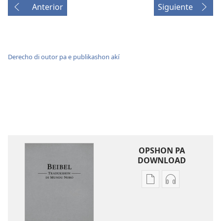
Anterior
Siguiente
Derecho di outor pa e publikashon akí
OPSHON PA
DOWNLOAD
Opshon
Opshon
pa
pa
download
download
publikashon
oudio