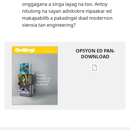
onggagana a singa layag na too. Antoy
nitulong na sayan adiskobre nipaakar ed
makapabilib a pakadngel diad modernon
siensia tan engineering?
OPSYON ED PAN-
DOWNLOAD
Opsyon
ed
pan-
download
na
publikasyon
ONLIING!
Taloran
Bengatla