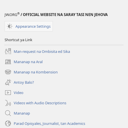
ya
Agnasaliw
®
JW.ORG
/ OFFICIAL WEBSITE NA SARAY TASI NEN JEHOVA
na
Kuarta
Appearance Settings
Shortcut ya Link
Man-request na Ombisita ed Sika
Mananap na Aral
(opens
new
Mananap na Kombension
(opens
window)
new
Antoy Balo?
window)
Video
Videos with Audio Descriptions
Mananap
Parad Opisyales, Journalist, tan Academics