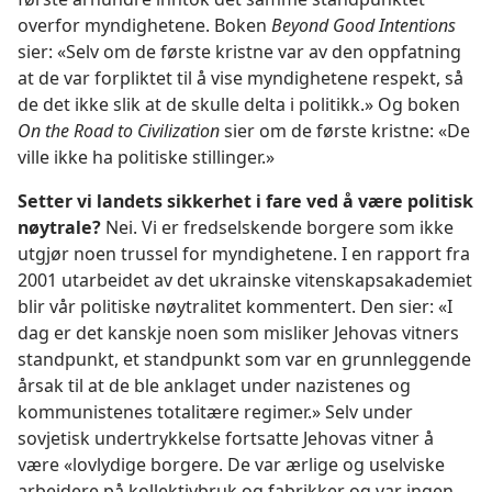
overfor myndighetene. Boken
Beyond Good Intentions
sier: «Selv om de første kristne var av den oppfatning
at de var forpliktet til å vise myndighetene respekt, så
de det ikke slik at de skulle delta i politikk.» Og boken
On the Road to Civilization
sier om de første kristne: «De
ville ikke ha politiske stillinger.»
Setter vi landets sikkerhet i fare ved å være politisk
nøytrale?
Nei. Vi er fredselskende borgere som ikke
utgjør noen trussel for myndighetene. I en rapport fra
2001 utarbeidet av det ukrainske vitenskapsakademiet
blir vår politiske nøytralitet kommentert. Den sier: «I
dag er det kanskje noen som misliker Jehovas vitners
standpunkt, et standpunkt som var en grunnleggende
årsak til at de ble anklaget under nazistenes og
kommunistenes totalitære regimer.» Selv under
sovjetisk undertrykkelse fortsatte Jehovas vitner å
være «lovlydige borgere. De var ærlige og uselviske
arbeidere på kollektivbruk og fabrikker og var ingen