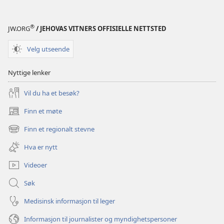
®
JW.ORG
/ JEHOVAS VITNERS OFFISIELLE NETTSTED
Velg utseende
Nyttige lenker
Vil du ha et besøk?
Finn et møte
(åpner
nytt
Finn et regionalt stevne
(åpner
vindu)
nytt
Hva er nytt
vindu)
Videoer
Søk
Medisinsk informasjon til leger
Informasjon til journalister og myndighetspersoner