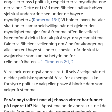
engasjerer oss i politikk, respekterer vi myndighetene
der vi bor. Dette er i tråd med Bibelens påbud: «Hver
sjel skal underordne seg under de høyere
myndigheter.» (
Romerne 13:1
) Vi holder loven, betaler
skatt og er samarbeidsvillige når det gjelder det
myndighetene gjør for å fremme offentlig velferd.
Istedenfor å delta i forsøk på å styrte styresmaktene
følger vi Bibelens veiledning om å be for «konger og
alle som er i høye stillinger», spesielt når de skal ta
avgjørelser som kan ha betydning for
religionsfriheten. –
1. Timoteus 2:1, 2
.
Vi respekterer også andres rett til selv å velge når det
gjelder politiske spørsmål. Vi vil for eksempel ikke
forstyrre politiske valg eller prøve å hindre dem som
velger å stemme.
Er vår nøytralitet noe vi Jehovas vitner har funnet
på i nyere tid?
Nei. Apostlene og de andre kristne i det
første århundre inntok det samme standpunktet