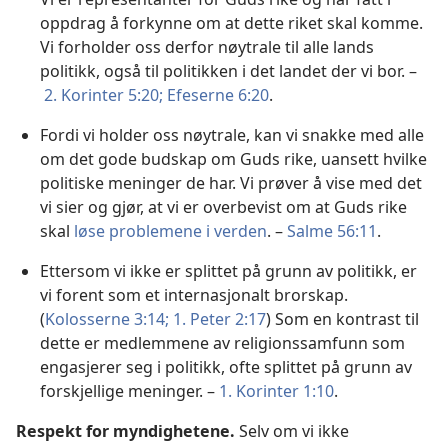
oppdrag å forkynne om at dette riket skal komme.
Vi forholder oss derfor nøytrale til alle lands
politikk, også til politikken i det landet der vi bor. –
2. Korinter 5:20;
Efeserne 6:20
.
Fordi vi holder oss nøytrale, kan vi snakke med alle
om det gode budskap om Guds rike, uansett hvilke
politiske meninger de har. Vi prøver å vise med det
vi sier og gjør, at vi er overbevist om at Guds rike
skal
løse problemene i verden
. –
Salme 56:11
.
Ettersom vi ikke er splittet på grunn av politikk, er
vi forent som et internasjonalt brorskap.
(
Kolosserne 3:14;
1. Peter 2:17
) Som en kontrast til
dette er medlemmene av religionssamfunn som
engasjerer seg i politikk, ofte splittet på grunn av
forskjellige meninger. –
1. Korinter 1:10
.
Respekt for myndighetene.
Selv om vi ikke