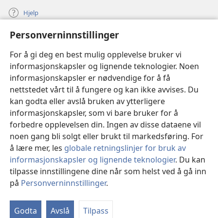
Hjelp
Personverninnstillinger
Bidrag
(åpner
nytt
For å gi deg en best mulig opplevelse bruker vi
vindu)
Watchtower ONLINE LIBRARY™
informasjonskapsler og lignende teknologier. Noen
(åpner
informasjonskapsler er nødvendige for å få
nytt
®
JW Hub
vindu)
nettstedet vårt til å fungere og kan ikke avvises. Du
(åpner
nytt
kan godta eller avslå bruken av ytterligere
®
JW Library
vindu)
informasjonskapsler, som vi bare bruker for å
forbedre opplevelsen din. Ingen av disse dataene vil
Watchtower Library
noen gang bli solgt eller brukt til markedsføring. For
å lære mer, les
globale retningslinjer for bruk av
informasjonskapsler og lignende teknologier
. Du kan
tilpasse innstillingene dine når som helst ved å gå inn
Copyright
© 2026 Watch Tower Bible and Tract Society of Pennsylvania.
på
Personverninnstillinger
.
VILKÅR FOR BRUK
|
PERSONVERN
|
PERSONVERNINNSTILLINGER
Godta
Avslå
Tilpass