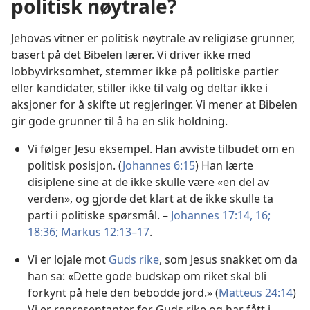
politisk nøytrale?
Jehovas vitner er politisk nøytrale av religiøse grunner,
basert på det Bibelen lærer. Vi driver ikke med
lobbyvirksomhet, stemmer ikke på politiske partier
eller kandidater, stiller ikke til valg og deltar ikke i
aksjoner for å skifte ut regjeringer. Vi mener at Bibelen
gir gode grunner til å ha en slik holdning.
Vi følger Jesu eksempel. Han avviste tilbudet om en
politisk posisjon. (
Johannes 6:15
) Han lærte
disiplene sine at de ikke skulle være «en del av
verden», og gjorde det klart at de ikke skulle ta
parti i politiske spørsmål. –
Johannes 17:14,
16;
18:36;
Markus 12:13–17
.
Vi er lojale mot
Guds rike
, som Jesus snakket om da
han sa: «Dette gode budskap om riket skal bli
forkynt på hele den bebodde jord.» (
Matteus 24:14
)
Vi er representanter for Guds rike og har fått i