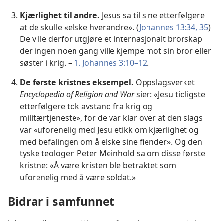
Kjærlighet til andre.
Jesus sa til sine etterfølgere
at de skulle «elske hverandre». (
Johannes 13:34, 35
)
De ville derfor utgjøre et internasjonalt brorskap
der ingen noen gang ville kjempe mot sin bror eller
søster i krig. –
1. Johannes 3:10–12
.
De første kristnes eksempel.
Oppslagsverket
Encyclopedia of Religion and War
sier: «Jesu tidligste
etterfølgere tok avstand fra krig og
militærtjeneste», for de var klar over at den slags
var «uforenelig med Jesu etikk om kjærlighet og
med befalingen om å elske sine fiender». Og den
tyske teologen Peter Meinhold sa om disse første
kristne: «Å være kristen ble betraktet som
uforenelig med å være soldat.»
Bidrar i samfunnet