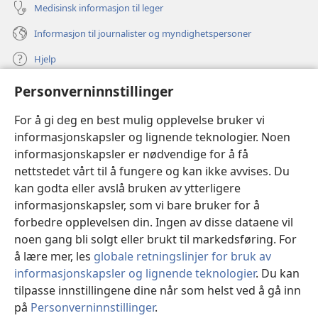
Medisinsk informasjon til leger
Informasjon til journalister og myndighetspersoner
Hjelp
Personverninnstillinger
Bidrag
(åpner
nytt
For å gi deg en best mulig opplevelse bruker vi
vindu)
Watchtower ONLINE LIBRARY™
informasjonskapsler og lignende teknologier. Noen
(åpner
informasjonskapsler er nødvendige for å få
nytt
®
JW Hub
vindu)
nettstedet vårt til å fungere og kan ikke avvises. Du
(åpner
nytt
kan godta eller avslå bruken av ytterligere
®
JW Library
vindu)
informasjonskapsler, som vi bare bruker for å
forbedre opplevelsen din. Ingen av disse dataene vil
Watchtower Library
noen gang bli solgt eller brukt til markedsføring. For
å lære mer, les
globale retningslinjer for bruk av
informasjonskapsler og lignende teknologier
. Du kan
tilpasse innstillingene dine når som helst ved å gå inn
Copyright
© 2026 Watch Tower Bible and Tract Society of Pennsylvania.
på
Personverninnstillinger
.
VILKÅR FOR BRUK
|
PERSONVERN
|
PERSONVERNINNSTILLINGER