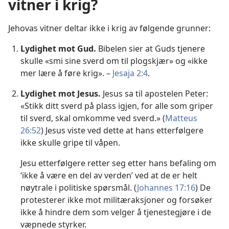
vitner i krig?
Jehovas vitner deltar ikke i krig av følgende grunner:
Lydighet mot Gud.
Bibelen sier at Guds tjenere
skulle «smi sine sverd om til plogskjær» og «ikke
mer lære å føre krig». –
Jesaja 2:4
.
Lydighet mot Jesus.
Jesus sa til apostelen Peter:
«Stikk ditt sverd på plass igjen, for alle som griper
til sverd, skal omkomme ved sverd.» (
Matteus
26:52
) Jesus viste ved dette at hans etterfølgere
ikke skulle gripe til våpen.
Jesu etterfølgere retter seg etter hans befaling om
‘ikke å være en del av verden’ ved at de er helt
nøytrale i politiske spørsmål. (
Johannes 17:16
) De
protesterer ikke mot militæraksjoner og forsøker
ikke å hindre dem som velger å tjenestegjøre i de
væpnede styrker.