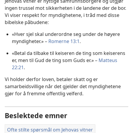
Jehovas vitner er nyttige samfunnsborgere og utgjør
ingen trussel mot sikkerheten i de landene der de bor.
Vi viser respekt for myndighetene, i tråd med disse
bibelske påbudene:
«Hver sjel skal underordne seg under de høyere
myndigheter.» –
Romerne 13:1
.
«Betal da tilbake til keiseren de ting som keiserens
er, men til Gud de ting som Guds er.» –
Matteus
22:21
.
Vi holder derfor loven, betaler skatt og er
samarbeidsvillige når det gjelder det myndighetene
gjør for å fremme offentlig velferd.
Beslektede emner
Ofte stilte spørsmål om Jehovas vitner