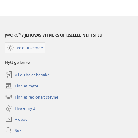
®
JW.ORG
/ JEHOVAS VITNERS OFFISIELLE NETTSTED
Velg utseende
Nyttige lenker
Vil du ha et besøk?
Finn et møte
(åpner
nytt
Finn et regionalt stevne
(åpner
vindu)
nytt
Hva er nytt
vindu)
Videoer
Søk