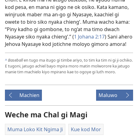
kod pesa, en mana ni gigo ne ok osiko. Kata kamano,
winjruok maber ma an-go gi Nyasaye, kaachiel gi
owete to biro siko nyaka chieng’. Muma wacho kama:
“Piny kadho gi gombone, to ng’at ma timo dwach
Nyasaye siko nyaka chieng’.” (
1 Johana 2:17
) Sani ahero
Jehova Nyasaye kod jotichne moloyo gimoro amora!
^
Baseball
en tugo ma itugo gi timbe ariyo, to tim ka tim ni gi ji ochiko.
E tugoni, jatugo achiel bayo mpira moro matin molworore ka jatugo
manie tim machielo kiyo mpirano kae to ogoye gi luth moro.
Machien
Maluwo
Weche ma Chal gi Magi
Muma Loko Kit Ngima Ji
Kue kod Mor