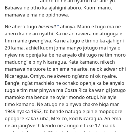
aboro to ne an nyathi mar abiriyo.
Babawa ne otho ka ajahigni aboro. Kuom mano,
mamawa e ma ne opidhowa.
Ne ahero tugo
baseball
ahinya. Mano e tugo ma ne
*
ahero ka ne an nyathi. Ka ne an rawera ne atugoga e
tim manie gweng’wa. Ka ne atugo e timno ka ajahigni
20 kama, achiel kuom joma manyo jotugo ma inyalo
nyiew ne openja ka be ne anyalo dhi tugo ne tim moro
maduong’ e piny Nicaragua. Kata kamano, nikech
mamawa ne tuore to an ema ne arite, ne ok adwar dhi
Nicaragua. Omiyo, ne akwero ng’atno ni ok nyalre.
Bang’e, ng’at machielo ne ochako openja ka be anyalo
tugo e tim mar pinywa ma Costa Rica ka wan gi jotugo
mamoko ma bende ne oyier mondo otugi. Ne ayie
timo kamano. Ne atugo ne pinywa chakre higa mar
1949 nyaka 1952, to bende natugo e pinje mopogore
opogore kaka Cuba, Mexico, kod Nicaragua. An ema
ne an jang’wech kendo ne aringo e tuke 17 ma ok