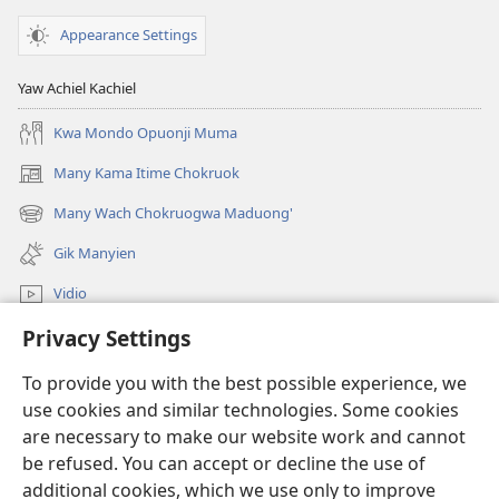
ma
Muma
Appearance Settings
Wuoyoe
Ochung’ne
Yaw Achiel Kachiel
Ang’o?
Kwa Mondo Opuonji Muma
Many Kama Itime Chokruok
(opens
new
Many Wach Chokruogwa Maduong'
(opens
window)
new
Gik Manyien
window)
Vidio
Privacy Settings
Many Gimoro e JW.ORG
To provide you with the best possible experience, we
Chiwo
(opens
use cookies and similar technologies. Some cookies
new
are necessary to make our website work and cannot
window)
Watchtower ONLINE LIBRARY™
be refused. You can accept or decline the use of
(opens
new
additional cookies, which we use only to improve
®