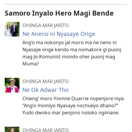
Samoro Inyalo Hero Magi Bende
OHINGA MAR JARITO
Ne Aneno ni Nyasaye Onge
Ang’o ma nokonyo jal moro ma ne neno ni
Nyasaye onge kendo ma nomakore gi puonj
mag Jo-Komunist mondo oher puonj mag
Muma?
OHINGA MAR JARITO
Ne Ok Adwar Tho
Chieng’ moro Yvonne Quarrie nopenjore niya:
“Ang’o momiyo Nyasaye nochueyo dhano?”
Yudo dwoko mar penjono noloko ngimane.
OHINGA MAR JARITO