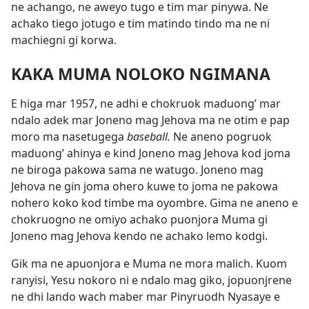
ne achango, ne aweyo tugo e tim mar pinywa. Ne
achako tiego jotugo e tim matindo tindo ma ne ni
machiegni gi korwa.
KAKA MUMA NOLOKO NGIMANA
E higa mar 1957, ne adhi e chokruok maduong’ mar
ndalo adek mar Joneno mag Jehova ma ne otim e pap
moro ma nasetugega
baseball.
Ne aneno pogruok
maduong’ ahinya e kind Joneno mag Jehova kod joma
ne biroga pakowa sama ne watugo. Joneno mag
Jehova ne gin joma ohero kuwe to joma ne pakowa
nohero koko kod timbe ma oyombre. Gima ne aneno e
chokruogno ne omiyo achako puonjora Muma gi
Joneno mag Jehova kendo ne achako lemo kodgi.
Gik ma ne apuonjora e Muma ne mora malich. Kuom
ranyisi, Yesu nokoro ni e ndalo mag giko, jopuonjrene
ne dhi lando wach maber mar Pinyruodh Nyasaye e