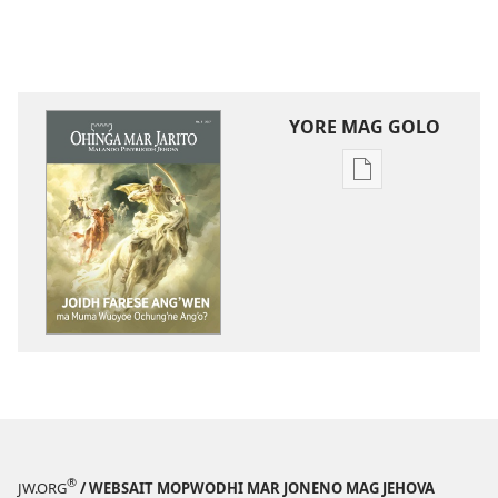
YORE MAG GOLO
Yore
mag
golo
buge
mag
digital
OHINGA
MAR
JARITO
Joidh
Farese
Ang’wen
®
JW.ORG
/ WEBSAIT MOPWODHI MAR JONENO MAG JEHOVA