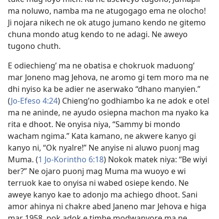
ma noluwo, namba ma ne atugogago ema ne olocho!
Ji nojara nikech ne ok atugo jumano kendo ne gitemo
chuna mondo atug kendo to ne adagi. Ne aweyo
tugono chuth.
E odiechieng’ ma ne obatisa e chokruok maduong’
mar Joneno mag Jehova, ne aromo gi tem moro ma ne
dhi nyiso ka be adier ne aserwako “dhano manyien.”
(
Jo-Efeso 4:24
) Chieng’no godhiambo ka ne adok e otel
ma ne aninde, ne ayudo osiepna machon ma nyako ka
rita e dhoot. Ne onyisa niya, “Sammy bi mondo
wacham ngima.” Kata kamano, ne akwere kanyo gi
kanyo ni, “Ok nyalre!” Ne anyise ni aluwo puonj mag
Muma. (
1 Jo-Korintho 6:18
) Nokok matek niya: “Be wiyi
ber?” Ne ojaro puonj mag Muma ma wuoyo e wi
terruok kae to onyisa ni wabed osiepe kendo. Ne
aweye kanyo kae to adonjo ma achiego dhoot. Sani
amor ahinya ni chakre abed Janeno mar Jehova e higa
mar 1958, pok adok e timbe modwanyore ma ne