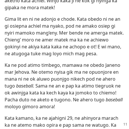
aketho kata achiel. Winjo kaka ji ne kok gi nyinga ka
gipaka ne mora matek!
Gima lit en ni ne adonjo e chode. Kata obedo ni ne an
gi osiepna achiel ma nyako, pod ne amako osiep gi
nyiri mamoko mang’eny. Mer bende ne amerga matek.
Chieng’ moro ne amer matek ma ka ne achiewo
gokinyi ne akiya kata kaka ne achopo e ot! E wi mano,
ne atugoga tuke mag loyo mich mag pesa.
Ka ne pod atimo timbego, mamawa ne obedo Janeno
mar Jehova. Ne otemo nyisa gik ma ne opuonjore en
mana ni ne ok aluwo puonjgo nikech pod ne ahero
tugo
baseball.
Sama ne an e pap ka atimo tiegruok ne
ok awinjga kata ka kech kaya ka jomoko to chiemo!
Pacha duto ne aketo e tugono. Ne ahero tugo
baseball
moloyo gimoro amora!
Kata kamano, ka ne ajahigni 29, ne ahinyora marach
ka ne
atemo mako opira e pap sama ne watugo. Ka