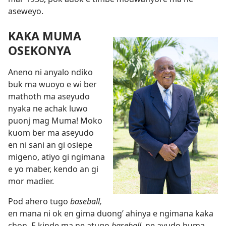
aseweyo.
KAKA MUMA
OSEKONYA
Aneno ni anyalo ndiko
buk ma wuoyo e wi ber
mathoth ma aseyudo
nyaka ne achak luwo
puonj mag Muma! Moko
kuom ber ma aseyudo
en ni sani an gi osiepe
migeno, atiyo gi ngimana
e yo maber, kendo an gi
mor madier.
Pod ahero tugo
baseball,
en mana ni ok en gima duong’ ahinya e ngimana kaka
chon. E kinde ma ne atugo
baseball,
ne ayudo huma