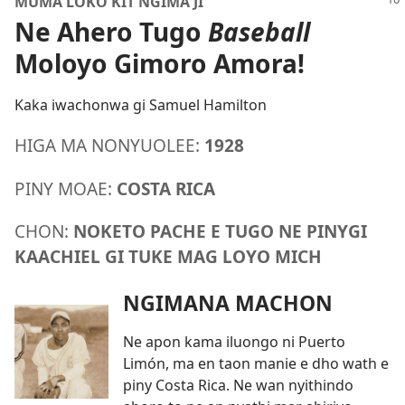
MUMA LOKO KIT NGIMA JI
Ne Ahero Tugo
Baseball
Moloyo Gimoro Amora!
Kaka iwachonwa gi Samuel Hamilton
HIGA MA NONYUOLEE:
1928
PINY MOAE:
COSTA RICA
CHON:
NOKETO PACHE E TUGO NE PINYGI
KAACHIEL GI TUKE MAG LOYO MICH
NGIMANA MACHON
Ne apon kama iluongo ni Puerto
Limón, ma en taon manie e dho wath e
piny Costa Rica. Ne wan nyithindo