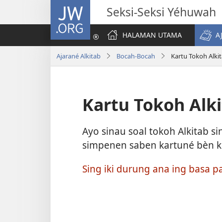
JW.ORG
Seksi-Seksi Yéhuwah
HALAMAN UTAMA
A
Ajarané Alkitab
Bocah-Bocah
Kartu Tokoh Alki
Kartu Tokoh Alk
Ayo sinau soal tokoh Alkitab s
simpenen saben kartuné bèn 
Sing iki durung ana ing basa 