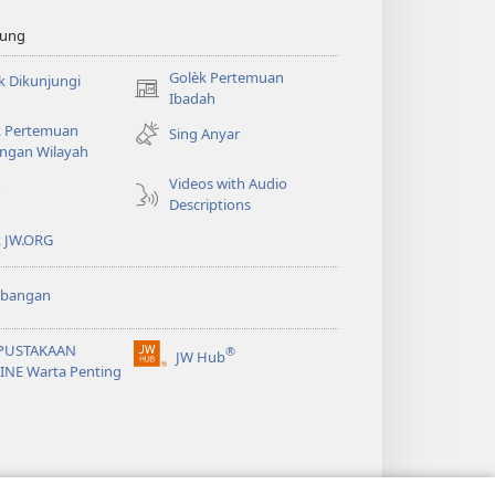
sung
Golèk Pertemuan
k Dikunjungi
(opens
Ibadah
new
k Pertemuan
Sing Anyar
window)
ngan Wilayah
Videos with Audio
o
Descriptions
k JW.ORG
bangan
PUSTAKAAN
®
JW Hub
(opens
INE Warta Penting
new
window)