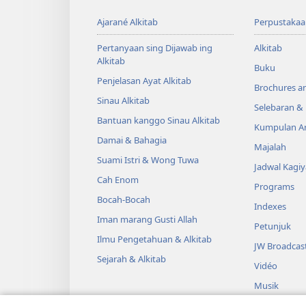
Ajarané Alkitab
Perpustakaa
Pertanyaan sing Dijawab ing
Alkitab
Alkitab
Buku
Penjelasan Ayat Alkitab
Brochures a
Sinau Alkitab
Selebaran 
Bantuan kanggo Sinau Alkitab
Kumpulan Ar
Damai & Bahagia
Majalah
Suami Istri & Wong Tuwa
Jadwal Kagi
Cah Enom
Programs
Bocah-Bocah
Indexes
Iman marang Gusti Allah
Petunjuk
Ilmu Pengetahuan & Alkitab
JW Broadcas
Sejarah & Alkitab
Vidéo
Musik
DRAMA AUD