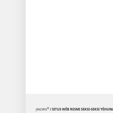
®
JW.ORG
/ SITUS WÈB RESMI SEKSI-SEKSI YÉHU