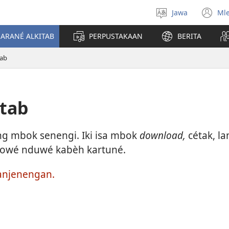
Jawa
Ml
Pilih
(o
basa
n
JARANÉ ALKITAB
PERPUSTAKAAN
BERITA
wi
tab
itab
ing mbok senengi. Iki isa mbok
download,
cétak, lan
kowé nduwé kabèh kartuné.
panjenengan.