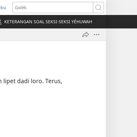
ebu
pens
Golèk
ew
KETERANGAN SOAL SEKSI-SEKSI YÉHUWAH
ndow)
 lipet dadi loro. Terus,