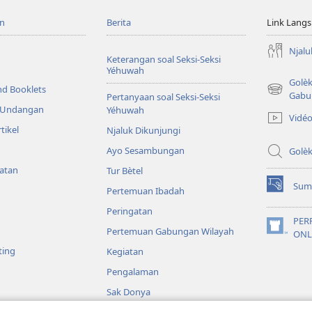
n
Berita
Link Lang
Njalu
Keterangan soal Seksi-Seksi
Yéhuwah
Golè
nd Booklets
(opens
Gabu
Pertanyaan soal Seksi-Seksi
new
& Undangan
Yéhuwah
Vidé
window)
tikel
Njaluk Dikunjungi
Ayo Sesambungan
Golè
yatan
Tur Bètel
Sum
Pertemuan Ibadah
(opens
new
Peringatan
window)
PER
Pertemuan Gabungan Wilayah
(opens
ONL
new
ting
Kegiatan
window)
Pengalaman
Sak Donya
IO