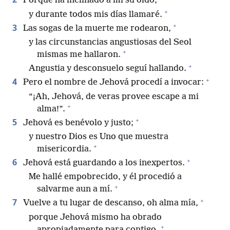
Porque ha inclinado a mí su oído,
+
y durante todos mis días llamaré.
+
3
Las sogas de la muerte me rodearon,
y las circunstancias angustiosas del Seol
+
mismas me hallaron.
+
Angustia y desconsuelo seguí hallando.
+
4
Pero el nombre de Jehová procedí a invocar:
“¡Ah, Jehová, de veras provee escape a mi
+
alma!”.
+
5
Jehová es benévolo y justo;
y nuestro Dios es Uno que muestra
+
misericordia.
+
6
Jehová está guardando a los inexpertos.
Me hallé empobrecido, y él procedió a
+
salvarme aun a mí.
+
7
Vuelve a tu lugar de descanso, oh alma mía,
porque Jehová mismo ha obrado
+
apropiadamente para contigo.