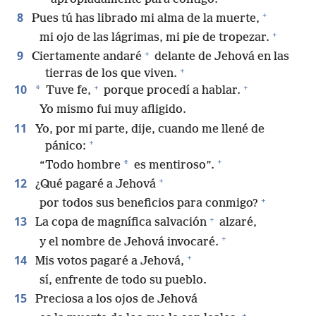
+
8
Pues tú has librado mi alma de la muerte,
+
mi ojo de las lágrimas, mi pie de tropezar.
+
9
Ciertamente andaré
delante de Jehová en las
+
tierras de los que viven.
+
+
10
*
Tuve fe,
porque procedí a hablar.
Yo mismo fui muy afligido.
11
Yo, por mi parte, dije, cuando me llené de
+
pánico:
+
*
“Todo hombre
es mentiroso”.
+
12
¿Qué pagaré a Jehová
+
por todos sus beneficios para conmigo?
+
13
La copa de magnífica salvación
alzaré,
+
y el nombre de Jehová invocaré.
+
14
Mis votos pagaré a Jehová,
sí, enfrente de todo su pueblo.
15
Preciosa a los ojos de Jehová
+