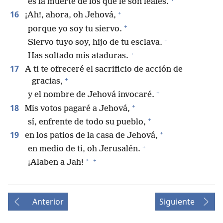
es la muerte de los que le son leales.
+
16
¡Ah!, ahora, oh Jehová,
+
porque yo soy tu siervo.
+
Siervo tuyo soy, hijo de tu esclava.
+
Has soltado mis ataduras.
17
A ti te ofreceré el sacrificio de acción de
+
gracias,
+
y el nombre de Jehová invocaré.
+
18
Mis votos pagaré a Jehová,
+
sí, enfrente de todo su pueblo,
+
19
en los patios de la casa de Jehová,
+
en medio de ti, oh Jerusalén.
+
*
¡Alaben a Jah!
Anterior
Siguiente