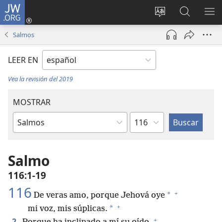
JW.ORG
Iniciar
sesión
Cambiar
Búsqueda
MO
(abre
idioma
en
ME
Salmos
una
del sitio
jw.org
nueva
LEER EN
ventana)
Vea la revisión del 2019
MOSTRAR
Capítulo
Libro
de
la
Salmo
Biblia
116:1-19
116
+
*
De veras amo, porque Jehová oye
+
*
mi voz, mis súplicas.
+
2