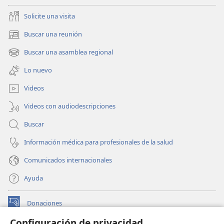
Solicite una visita
Buscar una reunión
(abre
una
Buscar una asamblea regional
(abre
nueva
una
ventana)
Lo nuevo
nueva
ventana)
Videos
Videos con audiodescripciones
Buscar
Información médica para profesionales de la salud
Comunicados internacionales
Ayuda
Donaciones
(abre
una
Configuración de privacidad