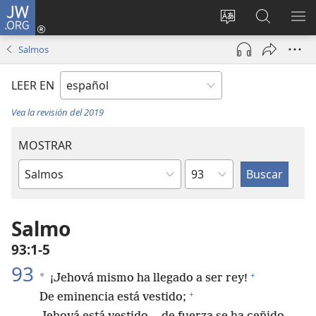
JW.ORG
Iniciar
sesión
Cambiar
Búsqueda
MO
(abre
idioma
en
ME
Salmos
una
del sitio
jw.org
nueva
LEER EN
ventana)
Vea la revisión del 2019
MOSTRAR
Capítulo
Libro
de
la
Salmo
Biblia
93:1-5
93
+
*
¡Jehová mismo ha llegado a ser rey!
+
De eminencia está vestido;