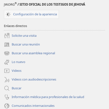
®
JW.ORG
/ SITIO OFICIAL DE LOS TESTIGOS DE JEHOVÁ
Configuración de la apariencia
Enlaces directos
Solicite una visita
Buscar una reunión
(abre
una
Buscar una asamblea regional
(abre
nueva
una
ventana)
Lo nuevo
nueva
ventana)
Videos
Videos con audiodescripciones
Buscar
Información médica para profesionales de la salud
Comunicados internacionales