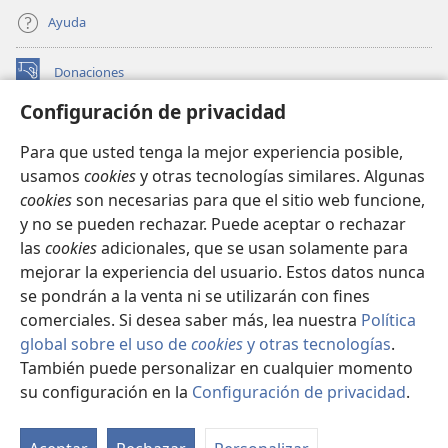
Ayuda
Donaciones
(abre
una
Configuración de privacidad
nueva
BIBLIOTECA EN LÍNEA Watchtower™
(abre
ventana)
Para que usted tenga la mejor experiencia posible,
una
®
JW Hub
usamos
cookies
y otras tecnologías similares. Algunas
nueva
(abre
ventana)
cookies
son necesarias para que el sitio web funcione,
una
®
JW Library
nueva
y no se pueden rechazar. Puede aceptar o rechazar
ventana)
las
cookies
adicionales, que se usan solamente para
Watchtower Library
mejorar la experiencia del usuario. Estos datos nunca
se pondrán a la venta ni se utilizarán con fines
comerciales. Si desea saber más, lea nuestra
Política
global sobre el uso de
cookies
y otras tecnologías
.
Copyright
© 2026 Watch Tower Bible and Tract Society of Pennsylvania.
También puede personalizar en cualquier momento
CONDICIONES DE USO
|
POLÍTICA DE PRIVACIDAD
|
su configuración en la
Configuración de privacidad
.
Mo
CONFIGURACIÓN DE PRIVACIDAD
ín