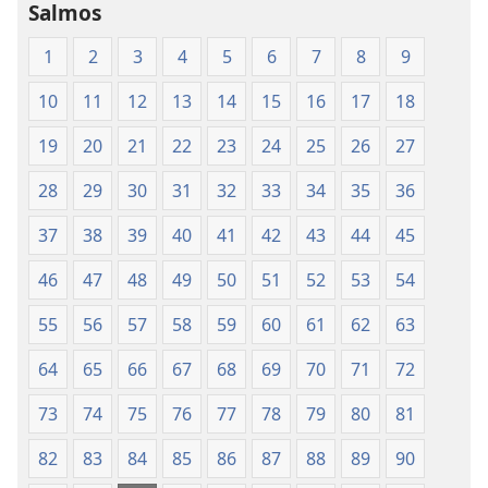
Mundo
Mundo
Salmos
de
de
1
2
3
4
5
6
7
8
9
las
las
Santas
Santas
10
11
12
13
14
15
16
17
18
Escrituras
Escrituras
(edición
(edición
19
20
21
22
23
24
25
26
27
de 1987)
de 1987)
28
29
30
31
32
33
34
35
36
37
38
39
40
41
42
43
44
45
46
47
48
49
50
51
52
53
54
55
56
57
58
59
60
61
62
63
64
65
66
67
68
69
70
71
72
73
74
75
76
77
78
79
80
81
82
83
84
85
86
87
88
89
90