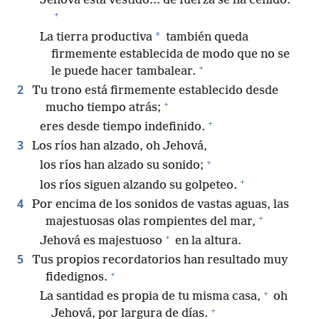
Jehová está vestido.⁠.⁠. de fuerza se ha ceñido.
+
*
La tierra productiva
también queda
firmemente establecida de modo que no se
+
le puede hacer tambalear.
2
Tu trono está firmemente establecido desde
+
mucho tiempo atrás;
+
eres desde tiempo indefinido.
3
Los ríos han alzado, oh Jehová,
+
los ríos han alzado su sonido;
+
los ríos siguen alzando su golpeteo.
4
Por encima de los sonidos de vastas aguas, las
+
majestuosas olas rompientes del mar,
+
Jehová es majestuoso
en la altura.
5
Tus propios recordatorios han resultado muy
+
fidedignos.
+
La santidad es propia de tu misma casa,
oh
+
Jehová, por largura de días.