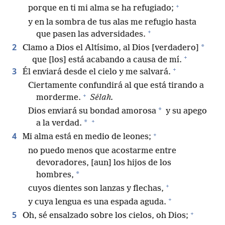
+
porque en ti mi alma se ha refugiado;
y en la sombra de tus alas me refugio hasta
+
que pasen las adversidades.
2
*
Clamo a Dios el Altísimo, al Dios [verdadero]
+
que [los] está acabando a causa de mí.
+
3
Él enviará desde el cielo y me salvará.
Ciertamente confundirá al que está tirando a
+
morderme.
Sélah.
*
Dios enviará su bondad amorosa
y su apego
+
*
a la verdad.
+
4
Mi alma está en medio de leones;
no puedo menos que acostarme entre
devoradores, [aun] los hijos de los
*
hombres,
+
cuyos dientes son lanzas y flechas,
+
y cuya lengua es una espada aguda.
+
5
Oh, sé ensalzado sobre los cielos, oh Dios;