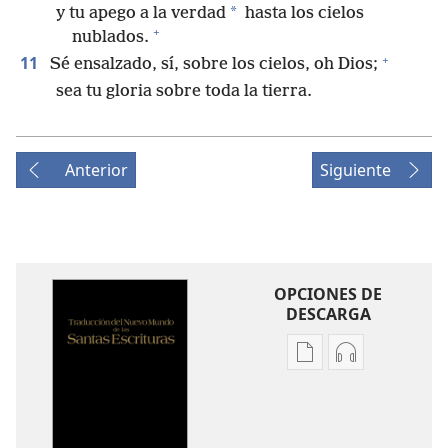
*
y tu apego a la verdad
hasta los cielos
+
nublados.
+
11
Sé ensalzado, sí, sobre los cielos, oh Dios;
sea tu gloria sobre toda la tierra.
Anterior
Siguiente
OPCIONES DE
DESCARGA
Opciones
Opciones
de
de
descarga
descarga
de
de