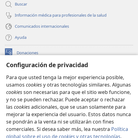
Buscar
Información médica para profesionales de la salud
Comunicados internacionales
Ayuda
Donaciones
(abre
una
Configuración de privacidad
nueva
BIBLIOTECA EN LÍNEA Watchtower™
(abre
ventana)
Para que usted tenga la mejor experiencia posible,
una
®
JW Hub
usamos
cookies
y otras tecnologías similares. Algunas
nueva
(abre
ventana)
cookies
son necesarias para que el sitio web funcione,
una
®
JW Library
nueva
y no se pueden rechazar. Puede aceptar o rechazar
ventana)
las
cookies
adicionales, que se usan solamente para
Watchtower Library
mejorar la experiencia del usuario. Estos datos nunca
se pondrán a la venta ni se utilizarán con fines
comerciales. Si desea saber más, lea nuestra
Política
global sobre el uso de
cookies
y otras tecnologías
.