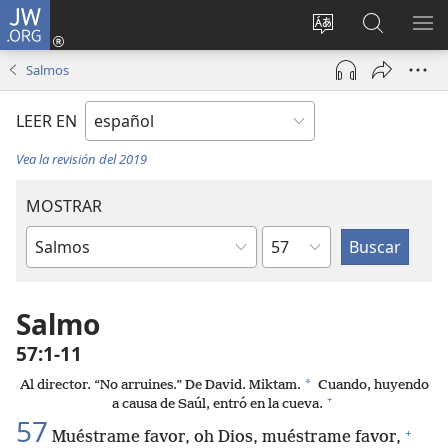
JW.ORG
Iniciar
sesión
Cambiar
Búsqueda
MO
(abre
idioma
en
ME
Salmos
una
del sitio
jw.org
nueva
LEER EN
ventana)
Vea la revisión del 2019
MOSTRAR
Capítulo
Libro
de
la
Salmo
Biblia
57:1-11
*
Al director. “No arruines.” De David. Miktam.
Cuando, huyendo
+
a causa de Saúl, entró en la cueva.
57
+
Muéstrame favor, oh Dios, muéstrame favor,