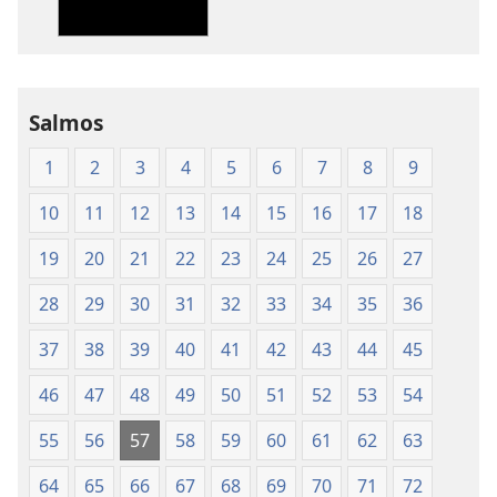
publicaciones
audio
Traducción
Traducción
del
del
Nuevo
Nuevo
Mundo
Mundo
Salmos
de
de
1
2
3
4
5
6
7
8
9
las
las
Santas
Santas
10
11
12
13
14
15
16
17
18
Escrituras
Escrituras
(edición
(edición
19
20
21
22
23
24
25
26
27
de 1987)
de 1987)
28
29
30
31
32
33
34
35
36
37
38
39
40
41
42
43
44
45
46
47
48
49
50
51
52
53
54
55
56
57
58
59
60
61
62
63
64
65
66
67
68
69
70
71
72