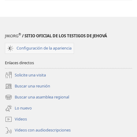
®
JW.ORG
/ SITIO OFICIAL DE LOS TESTIGOS DE JEHOVÁ
Configuración de la apariencia
Enlaces directos
Solicite una visita
Buscar una reunión
(abre
una
Buscar una asamblea regional
(abre
nueva
una
ventana)
Lo nuevo
nueva
ventana)
Videos
Videos con audiodescripciones