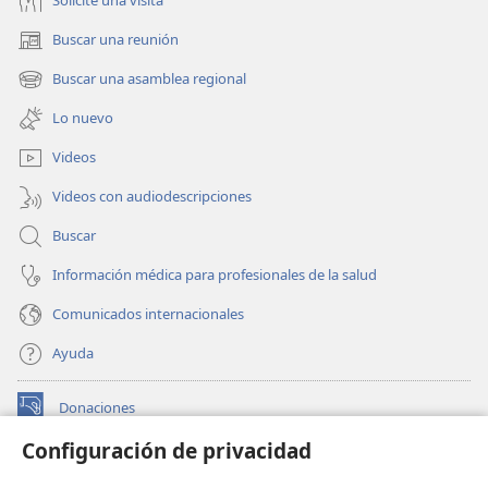
Solicite una visita
Buscar una reunión
(abre
una
Buscar una asamblea regional
(abre
nueva
una
ventana)
Lo nuevo
nueva
ventana)
Videos
Videos con audiodescripciones
Buscar
Información médica para profesionales de la salud
Comunicados internacionales
Ayuda
Donaciones
(abre
una
Configuración de privacidad
nueva
BIBLIOTECA EN LÍNEA Watchtower™
(abre
ventana)