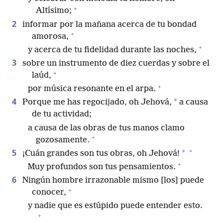
+
Altísimo;
2
informar por la mañana acerca de tu bondad
+
amorosa,
+
y acerca de tu fidelidad durante las noches,
3
sobre un instrumento de diez cuerdas y sobre el
+
laúd,
+
por música resonante en el arpa.
4
*
Porque me has regocijado, oh Jehová,
a causa
de tu actividad;
a causa de las obras de tus manos clamo
+
gozosamente.
+
5
*
¡Cuán grandes son tus obras, oh Jehová!
+
Muy profundos son tus pensamientos.
6
Ningún hombre irrazonable mismo [los] puede
+
conocer,
y nadie que es estúpido puede entender esto.
+