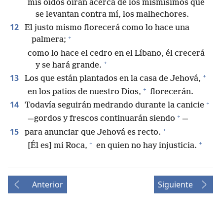
mis oídos oirán acerca de los mismísimos que
se levantan contra mí, los malhechores.
12
El justo mismo florecerá como lo hace una
+
palmera;
como lo hace el cedro en el Líbano, él crecerá
+
y se hará grande.
+
13
Los que están plantados en la casa de Jehová,
+
en los patios de nuestro Dios,
florecerán.
+
14
Todavía seguirán medrando durante la canicie
+
—gordos y frescos continuarán siendo
—
+
15
para anunciar que Jehová es recto.
+
+
[Él es] mi Roca,
en quien no hay injusticia.
Anterior
Siguiente