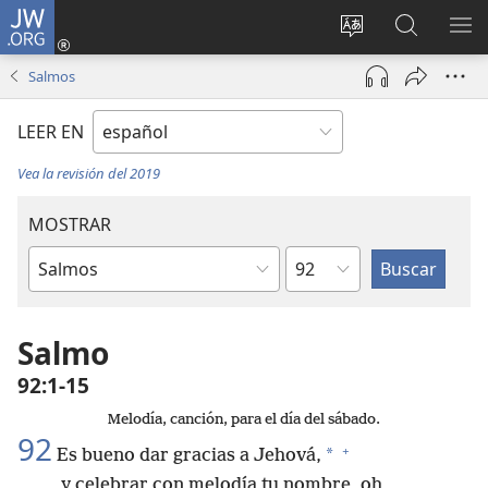
JW.ORG
Iniciar
sesión
Cambiar
Búsqueda
MO
(abre
idioma
en
ME
Salmos
una
del sitio
jw.org
nueva
LEER EN
ventana)
Vea la revisión del 2019
MOSTRAR
Capítulo
Libro
de
la
Salmo
Biblia
92:1-15
Melodía, canción, para el día del sábado.
92
+
*
Es bueno dar gracias a Jehová,
y celebrar con melodía tu nombre, oh