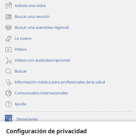
Solicite una visita
Buscar una reunión
(abre
una
Buscar una asamblea regional
(abre
nueva
una
ventana)
Lo nuevo
nueva
ventana)
Videos
Videos con audiodescripciones
Buscar
Información médica para profesionales de la salud
Comunicados internacionales
Ayuda
Donaciones
(abre
una
Configuración de privacidad
nueva