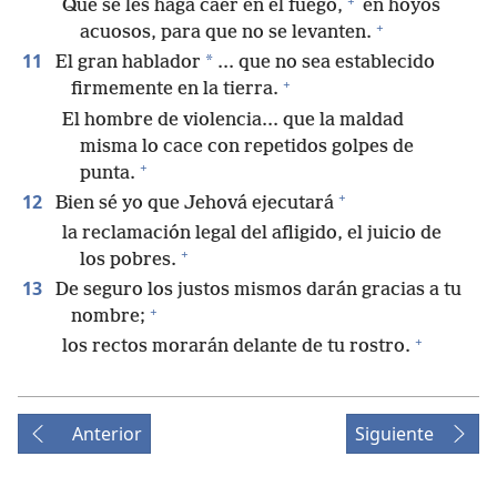
+
Que se les haga caer en el fuego,
en hoyos
+
acuosos, para que no se levanten.
11
*
El gran hablador
.⁠.⁠. que no sea establecido
+
firmemente en la tierra.
El hombre de violencia.⁠.⁠. que la maldad
misma lo cace con repetidos golpes de
+
punta.
+
12
Bien sé yo que Jehová ejecutará
la reclamación legal del afligido, el juicio de
+
los pobres.
13
De seguro los justos mismos darán gracias a tu
+
nombre;
+
los rectos morarán delante de tu rostro.
Anterior
Siguiente