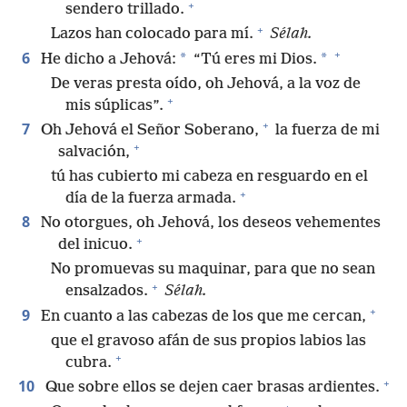
+
sendero trillado.
+
Lazos han colocado para mí.
Sélah.
+
6
*
*
He dicho a Jehová:
“Tú eres mi Dios.
De veras presta oído, oh Jehová, a la voz de
+
mis súplicas”.
+
7
Oh Jehová el Señor Soberano,
la fuerza de mi
+
salvación,
tú has cubierto mi cabeza en resguardo en el
+
día de la fuerza armada.
8
No otorgues, oh Jehová, los deseos vehementes
+
del inicuo.
No promuevas su maquinar, para que no sean
+
ensalzados.
Sélah.
+
9
En cuanto a las cabezas de los que me cercan,
que el gravoso afán de sus propios labios las
+
cubra.
+
10
Que sobre ellos se dejen caer brasas ardientes.