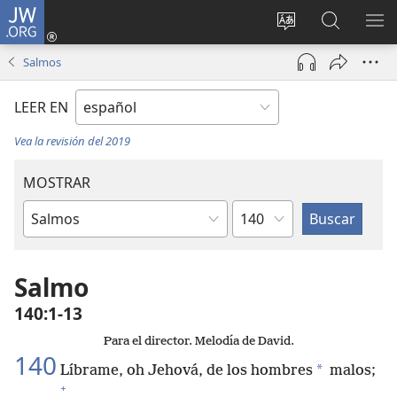
JW.ORG
Iniciar
sesión
Cambiar
Búsqueda
MO
(abre
idioma
en
ME
Salmos
una
del sitio
jw.org
nueva
LEER EN
ventana)
Vea la revisión del 2019
MOSTRAR
Capítulo
Libro
de
la
Salmo
Biblia
140:1-13
Para el director. Melodía de David.
140
*
Líbrame, oh Jehová, de los hombres
malos;
+