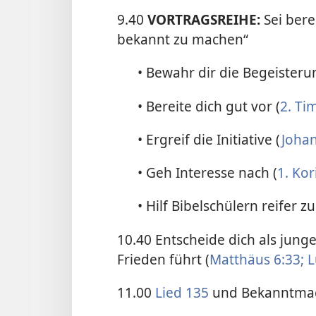
9.40
VORTRAGSREIHE:
Sei bere
bekannt zu machen“
• Bewahr dir die Begeisteru
• Bereite dich gut vor (
2. Ti
• Ergreif die Initiative (
Johan
• Geh Interesse nach (
1. Kor
• Hilf Bibelschülern reifer z
10.40 Entscheide dich als jun
Frieden führt (
Matthäus 6:33;
L
11.00
Lied 135
und Bekanntma