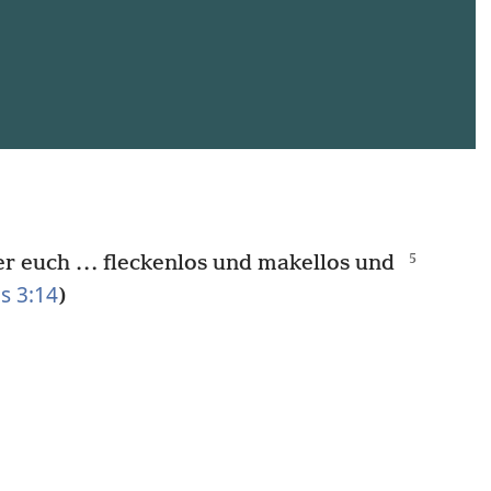
 er euch … fleckenlos und makellos und
us 3:14
)