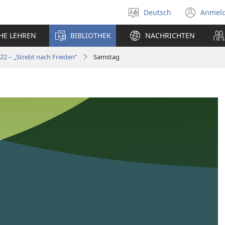
Deutsch
Anmel
Sprache
(öff
auswählen
neu
CHE LEHREN
BIBLIOTHEK
NACHRICHTEN
Fens
 – „Strebt nach Frieden“
Samstag