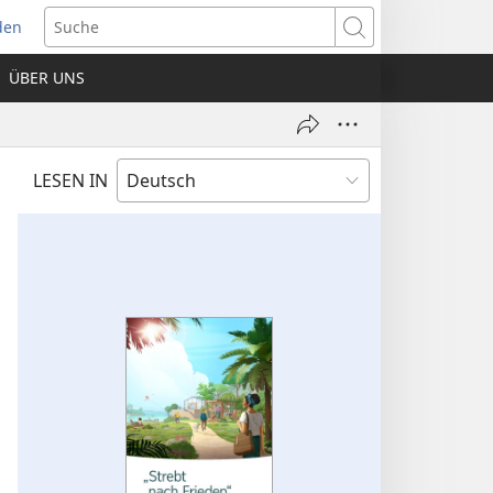
den
net
Suche
es
ÜBER UNS
ter)
LESEN IN