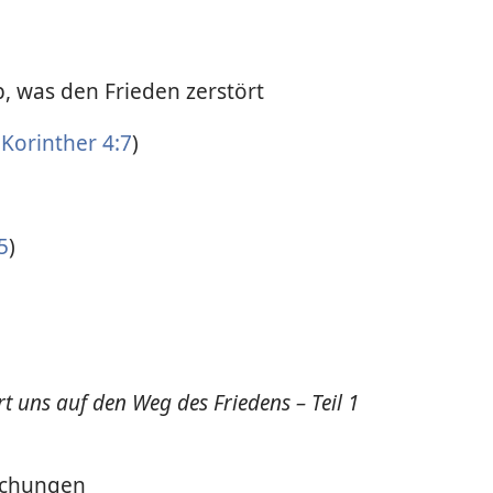
, was den Frieden zerstört
 Korinther 4:7
)
5
)
)
t uns auf den Weg des Friedens – Teil 1
chungen