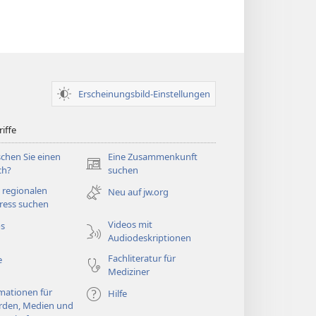
Erscheinungsbild-Einstellungen
iffe
chen Sie einen
Eine Zusammenkunft
(öffnet
ch?
suchen
neues
 regionalen
Neu auf jw.org
Fenster)
ress suchen
Videos mit
os
Audiodeskriptionen
Fachliteratur für
e
Mediziner
mationen für
Hilfe
rden, Medien und