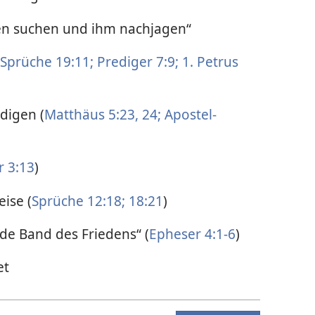
en suchen und ihm nachjagen“
Sprüche 19:11;
Prediger 7:9;
1. Petrus
ldigen (
Matthäus 5:23, 24;
Apostel­
r 3:13
)
ise (
Sprüche 12:18;
18:21
)
de Band des Friedens“ (
Epheser 4:1-6
)
et