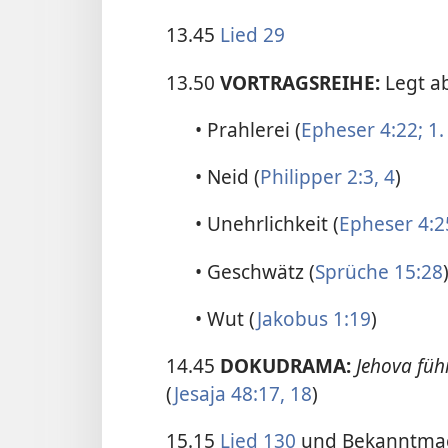
13.45
Lied 29
13.50
VORTRAGSREIHE:
Legt ab
• Prahlerei (
Epheser 4:22;
1.
• Neid (
Philipper 2:3, 4
)
• Unehrlichkeit (
Epheser 4:2
• Geschwätz (
Sprüche 15:28
• Wut (
Jakobus 1:19
)
14.45
DOKUDRAMA:
Jehova führ
(
Jesaja 48:17, 18
)
15.15
Lied 130
und Bekanntma