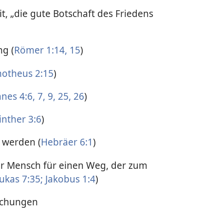
it, „die gute Botschaft des Friedens
ng (
Römer 1:14, 15
)
motheus 2:15
)
nes 4:6, 7,
9,
25, 26
)
inther 3:6
)
u werden (
Hebräer 6:1
)
ger Mensch für einen Weg, der zum
ukas 7:35;
Jakobus 1:4
)
chungen