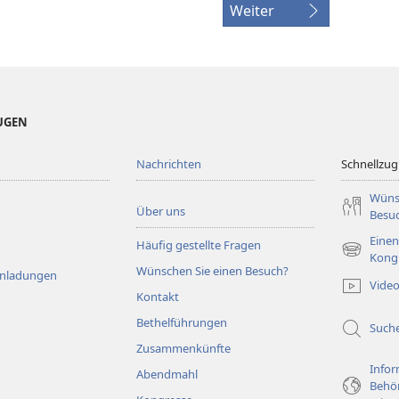
Weiter
EUGEN
Nachrichten
Schnellzugr
Wüns
Über uns
Besu
Einen
Häufig gestellte Fragen
(öffnet
Kong
Wünschen Sie einen Besuch?
neues
Einladungen
Vide
Fenster)
Kontakt
Bethelführungen
Such
Zusammenkünfte
Infor
Abendmahl
Behö