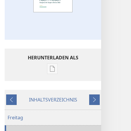
HERUNTERLADEN ALS
Downloadoptionen
für
Veröffentlichungen
Kongressprogramm
INHALTSVERZEICHNIS
2022 –
Zurück
Weiter
„Strebt
nach
Freitag
Frieden“