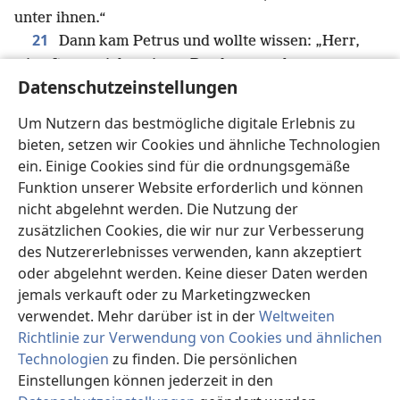
unter ihnen.“
21
Dann kam Petrus und wollte wissen: „Herr,
wie oft muss ich meinem Bruder vergeben, wenn er
Datenschutzeinstellungen
22
gegen mich gesündigt hat? Bis zu 7 Mal?“
Jesus
antwortete: „Ich sage dir: Nicht bis zu 7 Mal, sondern
Um Nutzern das bestmögliche digitale Erlebnis zu
v
bis zu 77 Mal.
bieten, setzen wir Cookies und ähnliche Technologien
23
Mit dem Königreich des Himmels ist es
ein. Einige Cookies sind für die ordnungsgemäße
nämlich wie mit einem König, der mit seinen Sklaven
Funktion unserer Website erforderlich und können
24
die Abrechnung machen wollte.
Als er mit der
nicht abgelehnt werden. Die Nutzung der
Abrechnung anfing, wurde ein Mann zu ihm
zusätzlichen Cookies, die wir nur zur Verbesserung
25
gebracht, der ihm 10 000 Talente schuldete.
des Nutzererlebnisses verwenden, kann akzeptiert
oder abgelehnt werden. Keine dieser Daten werden
Doch da er das Geld nicht zurückzahlen konnte,
jemals verkauft oder zu Marketingzwecken
befahl sein Herr, dass er, seine Frau, seine Kinder
verwendet. Mehr darüber ist in der
Weltweiten
und sein ganzer Besitz verkauft werden sollten, um
Richtlinie zur Verwendung von Cookies und ähnlichen
w
26
die Schulden zu bezahlen.
Der Sklave warf
Technologien
zu finden. Die persönlichen
sich nieder, erwies ihm seine Ehrerbietung und bat:
Einstellungen können jederzeit in den
27
‚Hab Geduld mit mir, ich zahl dir alles zurück.‘