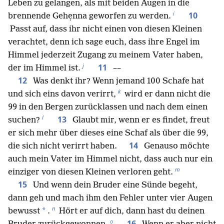
Leben zu gelangen, als mit beiden Augen in die
i
10
brennende Gehẹnna geworfen zu werden.
Passt auf, dass ihr nicht einen von diesen Kleinen
verachtet, denn ich sage euch, dass ihre Engel im
Himmel jederzeit Zugang zu meinem Vater haben,
j
11
der im Himmel ist.
––
12
Was denkt ihr? Wenn jemand 100 Schafe hat
k
und sich eins davon verirrt,
wird er dann nicht die
99 in den Bergen zurücklassen und nach dem einen
l
13
suchen?
Glaubt mir, wenn er es findet, freut
er sich mehr über dieses eine Schaf als über die 99,
14
die sich nicht verirrt haben.
Genauso möchte
auch mein Vater im Himmel nicht, dass auch nur ein
m
einziger von diesen Kleinen verloren geht.
15
Und wenn dein Bruder eine Sünde begeht,
dann geh und mach ihm den Fehler unter vier Augen
n
*
bewusst
.
Hört er auf dich, dann hast du deinen
o
16