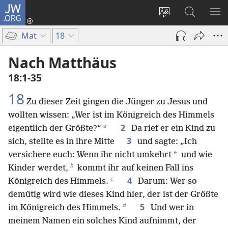
JW.ORG
Anmelden
(öffnet
Websitesprache
Suche
ME
neues
ändern
EI
Mat
18
Fenster)
Nach Matthäus
18:1-35
18
Zu dieser Zeit gingen die Jünger zu Jesus und
wollten wissen: „Wer ist im Königreich des Himmels
a
2
eigentlich der Größte?“
Da rief er ein Kind zu
3
sich, stellte es in ihre Mitte
und sagte: „Ich
*
versichere euch: Wenn ihr nicht umkehrt
und wie
b
Kinder werdet,
kommt ihr auf keinen Fall ins
c
4
Königreich des Himmels.
Darum: Wer so
demütig wird wie dieses Kind hier, der ist der Größte
d
5
im Königreich des Himmels.
Und wer in
meinem Namen ein solches Kind aufnimmt, der