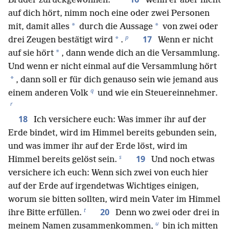
Bruder zurückgewonnen.
Wenn er aber nicht
auf dich hört, nimm noch eine oder zwei Personen
*
*
mit, damit alles
durch die Aussage
von zwei oder
p
17
*
drei Zeugen bestätigt wird
.
Wenn er nicht
*
auf sie hört
, dann wende dich an die Versammlung.
Und wenn er nicht einmal auf die Versammlung hört
*
, dann soll er für dich genauso sein wie jemand aus
q
einem anderen Volk
und wie ein Steuereinnehmer.
r
18
Ich versichere euch: Was immer ihr auf der
Erde bindet, wird im Himmel bereits gebunden sein,
und was immer ihr auf der Erde löst, wird im
s
19
Himmel bereits gelöst sein.
Und noch etwas
versichere ich euch: Wenn sich zwei von euch hier
auf der Erde auf irgendetwas Wichtiges einigen,
worum sie bitten sollten, wird mein Vater im Himmel
t
20
ihre Bitte erfüllen.
Denn wo zwei oder drei in
u
meinem Namen zusammenkommen,
bin ich mitten