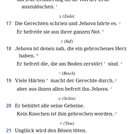
t
auszulöschen.
צ
(Zade)
u
17
Die Gerechten schrien und Jehova hörte es.
v
Er befreite sie aus ihrer ganzen Not.
ק
(Kof)
18
Jehova ist denen nah, die ein gebrochenes Herz
w
haben.
x
*
Er befreit die, die am Boden zerstört
sind.
ר
(Resch)
y
19
*
Viele Härten
macht der Gerechte durch,
z
aber aus ihnen allen befreit ihn Jehova.
ש
(Schin)
20
Er behütet alle seine Gebeine.
a
Kein Knochen ist ihm gebrochen worden.
ת
(Taw)
21
Unglück wird den Bösen töten.