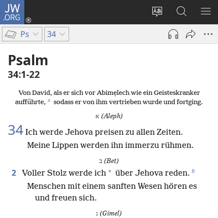
JW.ORG
Anmelden
(öffnet
Websitesprache
Suche
ME
neues
ändern
EI
Ps
34
Fenster)
Psalm
34:1-22
Von David, als er sich vor Abimẹlech wie ein Geisteskranker
a
aufführte,
sodass er von ihm vertrieben wurde und fortging.
א
(Aleph)
34
Ich werde Jehova preisen zu allen Zeiten.
Meine Lippen werden ihn immerzu rühmen.
ב
(Bet)
b
2
*
Voller Stolz werde ich
über Jehova reden.
Menschen mit einem sanften Wesen hören es
und freuen sich.
ג
(Gimel)