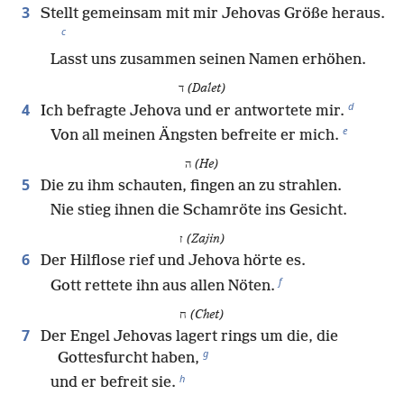
3
Stellt gemeinsam mit mir Jehovas Größe heraus.
c
Lasst uns zusammen seinen Namen erhöhen.
ד
(Dalet)
d
4
Ich befragte Jehova und er antwortete mir.
e
Von all meinen Ängsten befreite er mich.
ה
(He)
5
Die zu ihm schauten, fingen an zu strahlen.
Nie stieg ihnen die Schamröte ins Gesicht.
ז
(Zajin)
6
Der Hilflose rief und Jehova hörte es.
f
Gott rettete ihn aus allen Nöten.
ח
(Chet)
7
Der Engel Jehovas lagert rings um die, die
g
Gottesfurcht haben,
h
und er befreit sie.