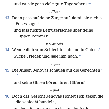
m
und würde gern viele gute Tage sehen?
נ
(Nun)
13
Dann pass auf deine Zunge auf, damit sie nichts
n
Böses sagt,
und lass nichts Betrügerisches über deine
o
Lippen kommen.
ס
(Samech)
p
14
Wende dich vom Schlechten ab und tu Gutes.
q
Suche Frieden und jage ihm nach.
ע
(Ajin)
15
*
Die Augen Jehovas schauen auf die Gerechten
r
s
und seine Ohren hören ihren Hilferuf.
פ
(Pe)
16
Doch das Gesicht Jehovas richtet sich gegen die,
die schlecht handeln,
um jede Erinnerung an sie von der Erde