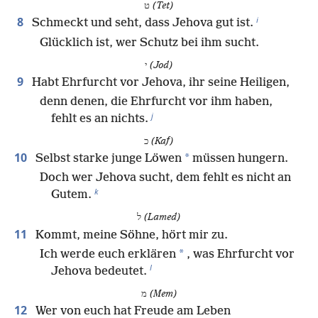
ט
(Tet)
i
8
Schmeckt und seht, dass Jehova gut ist.
Glücklich ist, wer Schutz bei ihm sucht.
י
(Jod)
9
Habt Ehrfurcht vor Jehova, ihr seine Heiligen,
denn denen, die Ehrfurcht vor ihm haben,
j
fehlt es an nichts.
כ
(Kaf)
10
*
Selbst starke junge Löwen
müssen hungern.
Doch wer Jehova sucht, dem fehlt es nicht an
k
Gutem.
ל
(Lamed)
11
Kommt, meine Söhne, hört mir zu.
*
Ich werde euch erklären
, was Ehrfurcht vor
l
Jehova bedeutet.
מ
(Mem)
12
Wer von euch hat Freude am Leben