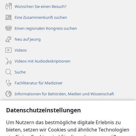
Wünschen Sie einen Besuch?
Eine Zusammenkunft suchen
(öffnet
neues
Einen regionalen Kongress suchen
(öffnet
Fenster)
neues
Neu auf jw.org
Fenster)
Videos
Videos mit Audiodeskriptionen
Suche
Fachliteratur für Mediziner
Informationen für Behörden, Medien und Wissenschaft
Hilfe
Datenschutzeinstellungen
Spenden
Um Nutzern das bestmögliche digitale Erlebnis zu
(öffnet
neues
bieten, setzen wir Cookies und ähnliche Technologien
Fenster)