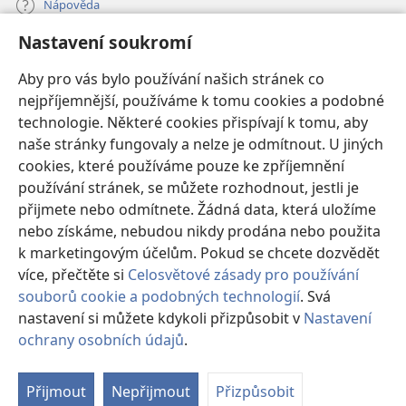
Nápověda
Nastavení soukromí
Dary
(otevřeno
nové
Aby pro vás bylo používání našich stránek co
okno)
nejpříjemnější, používáme k tomu cookies a podobné
ONLINE KNIHOVNA Strážné věže
(otevřeno
technologie. Některé cookies přispívají k tomu, aby
nové
®
JW Hub
naše stránky fungovaly a nelze je odmítnout. U jiných
okno)
(otevřeno
cookies, které používáme pouze ke zpříjemnění
nové
®
JW Library
okno)
používání stránek, se můžete rozhodnout, jestli je
přijmete nebo odmítnete. Žádná data, která uložíme
Watchtower Library
nebo získáme, nebudou nikdy prodána nebo použita
k marketingovým účelům. Pokud se chcete dozvědět
více, přečtěte si
Celosvětové zásady pro používání
souborů cookie a podobných technologií
. Svá
Copyright
© 2026 Watch Tower Bible and Tract Society of Pennsylvania.
nastavení si můžete kdykoli přizpůsobit v
Nastavení
PODMÍNKY POUŽITÍ
|
OCHRANA SOUKROMÍ
|
NASTAVENÍ
ochrany osobních údajů
.
Zo
SOUKROMÍ
o
Přijmout
Nepřijmout
Přizpůsobit