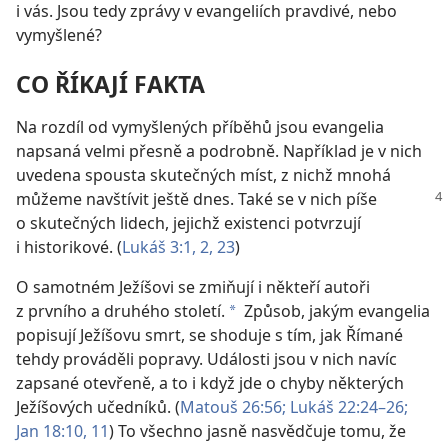
i vás. Jsou tedy zprávy v evangeliích pravdivé, nebo
vymyšlené?
CO ŘÍKAJÍ FAKTA
Na rozdíl od vymyšlených příběhů jsou evangelia
napsaná velmi přesně a podrobně. Například je v nich
uvedena spousta skutečných míst, z nichž mnohá
můžeme navštívit ještě dnes. Také se v nich
píše
o skutečných lidech, jejichž existenci potvrzují
i historikové. (
Lukáš 3:1, 2,
23
)
O samotném Ježíšovi se zmiňují i někteří autoři
z prvního a druhého století.
Způsob, jakým evangelia
a
popisují Ježíšovu smrt, se shoduje s tím, jak Římané
tehdy prováděli popravy. Události jsou v nich navíc
zapsané otevřeně, a to i když jde o chyby některých
Ježíšových učedníků. (
Matouš 26:56;
Lukáš 22:24–26;
Jan 18:10, 11
) To všechno jasně nasvědčuje tomu, že