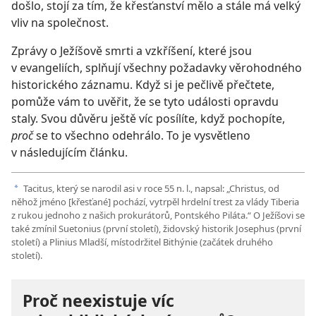
došlo, stojí za tím, že křesťanství mělo a stále má velký
vliv na společnost.
Zprávy o Ježíšově smrti a vzkříšení, které jsou
v evangeliích, splňují všechny požadavky věrohodného
historického záznamu. Když si je pečlivě přečtete,
pomůže vám to uvěřit, že se tyto události opravdu
staly. Svou důvěru ještě víc posílíte, když pochopíte,
proč
se to všechno odehrálo. To je vysvětleno
v následujícím článku.
Tacitus, který se narodil asi v roce 55 n. l., napsal: „Christus, od
a
něhož jméno [křesťané] pochází, vytrpěl hrdelní trest za vlády Tiberia
z rukou jednoho z našich prokurátorů, Pontského Piláta.“ O Ježíšovi se
také zmínil Suetonius (první století), židovský historik Josephus (první
století) a Plinius Mladší, místodržitel Bithýnie (začátek druhého
století).
Proč neexistuje víc