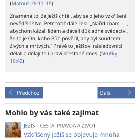
(
Matouš 28:11–15
)
Znamená to, že Ježíš chtěl, aby se o jeho vzkříšení
nevědělo? Ne. Petr totiž dále řekl: „Nařídil nám . . .,
abychom kázali lidem a dávali důkladné svědectví,
že to je On, koho Bůh pověřil, aby byl soudcem
živých a mrtvých.“ Právě to Ježíšovi následovníci
dělali a dělají to i praví křesťané dnes. (
Skutky
10:42
)
Předchozí
Další
Mohlo by vás také zajímat
JEŽÍŠ – CESTA, PRAVDA A ŽIVOT
Vzkříšený Ježíš se objevuje mnoha