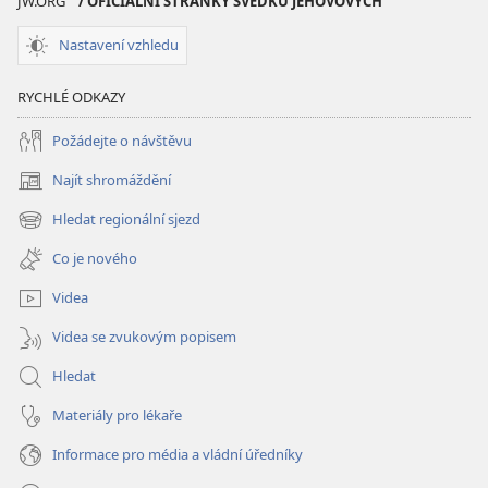
JW.ORG
/ OFICIÁLNÍ STRÁNKY SVĚDKŮ JEHOVOVÝCH
Nastavení vzhledu
RYCHLÉ ODKAZY
Požádejte o návštěvu
Najít shromáždění
(otevřeno
nové
Hledat regionální sjezd
(otevřeno
okno)
nové
Co je nového
okno)
Videa
Videa se zvukovým popisem
Hledat
Materiály pro lékaře
Informace pro média a vládní úředníky