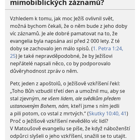
mimobiblických záznamů?
Vzhledem k tomu, jak moc Ježíš ovlivnil svět,
možná bychom čekali, že o něm bude z jeho doby
víc záznamů. Je ale dobré pamatovat na to, že
evangelia byla napsána asi před 2 000 lety. Z té
doby se zachovalo jen málo spisů. (
1. Petra 1:24,
25
) Je také nepravděpodobné, že by Ježíšovi
nepřátelé napsali něco, co by podporovalo
důvěryhodnost zpráv o něm.
Petr, jeden z apoštolů, o Ježíšově vzkříšení řekl:
„Toho Bůh vzbudil třetí den a umožnil mu, aby se
stal zjevným,
ne všem lidem, ale svědkům předem
ustanoveným Bohem, nám,
kteří jsme s ním jedli
a pili potom, co vstal z mrtvých.“ (
Skutky 10:40, 41
)
Proč o Ježíšově vzkříšení nevědělo víc lidí?
V Matoušově evangeliu se píše, že když náboženští
odpůrci slyšeli o jeho vzkříšení, snažili se to utajit.