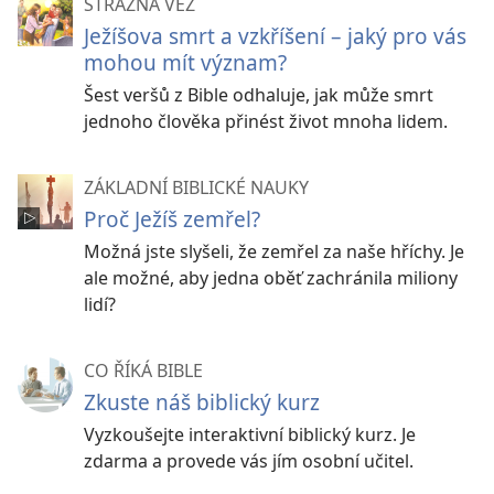
STRÁŽNÁ VĚŽ
Ježíšova smrt a vzkříšení – jaký pro vás
mohou mít význam?
Šest veršů z Bible odhaluje, jak může smrt
jednoho člověka přinést život mnoha lidem.
ZÁKLADNÍ BIBLICKÉ NAUKY
Proč Ježíš zemřel?
Možná jste slyšeli, že zemřel za naše hříchy. Je
ale možné, aby jedna oběť zachránila miliony
lidí?
CO ŘÍKÁ BIBLE
Zkuste náš biblický kurz
Vyzkoušejte interaktivní biblický kurz. Je
zdarma a provede vás jím osobní učitel.