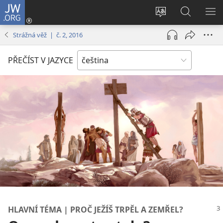
JW.ORG
Přihlásit
se
Změnit
Hledat
ZO
(otevřeno
jazyk
na
NA
Strážná věž | č. 2, 2016
nové
stránek
JW.ORG
okno)
PŘEČÍST V JAZYCE
HLAVNÍ TÉMA | PROČ JEŽÍŠ TRPĚL A ZEMŘEL?