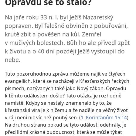
Opravdu se to stalo?
Na jaře roku 33 n. l. byl Ježíš Nazaretský
popraven. Byl falešně obviněn z pobuřování,
krutě zbit a pověšen na kůl. Zemřel
v mučivých bolestech. Bůh ho ale přivedl zpět
k životu a o 40 dní později Ježíš vystoupil do
nebe.
Tuto pozoruhodnou zprávu můžeme najít ve čtyřech
evangeliích, která se nacházejí v Křesťanských řeckých
písmech, nazývaných také jako Nový zákon. Opravdu
k těmto událostem došlo? Tato otázka je rozhodně
namístě. Kdyby se nestaly, znamenalo by to, že
křesťanská víra je k ničemu a že naděje na věčný život
v ráji není nic víc než pouhý sen. (
1. Korinťanům 15:14
)
Na druhou stranu pokud se tyto události odehrály, je
před lidmi krásná budoucnost, která se může týkat