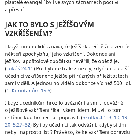
pisatelé evangelií byli ve svých záznamech poctiví
a přesní.
JAK TO BYLO S JEŽÍŠOVÝM
VZKŘÍŠENÍM?
I když mnoho lidí uznává, že Ježíš skutečně žil a zemřel,
někteří zpochybňují jeho vzkříšení. Dokonce ani
Ježíšovi apoštolové zpočátku nevěřili, že opět žije.
(
Lukáš 24:11
) Pochybnosti ale zmizely, když oni a další
učedníci vzkříšeného Ježíše při různých příležitostech
sami viděli. A jednou ho vidělo dokonce víc než 500 lidí.
(
1. Korinťanům 15:6
)
I když učedníkům hrozilo uvěznění a smrt, odvážně
o Ježíšově vzkříšení říkali všem lidem. Mluvili o tom
i s těmi, kdo ho nechali popravit. (
Skutky 4:1–3,
10,
19,
20;
5:27–32
) Byli by učedníci tak odvážní, kdyby si tím
nebyli naprosto jistí? Právě to, že ke vzkříšení opravdu