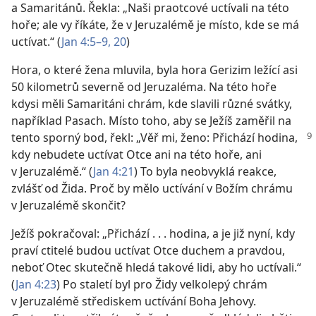
a Samaritánů. Řekla: „Naši praotcové uctívali na této
hoře; ale vy říkáte, že v Jeruzalémě je místo, kde se má
uctívat.“ (
Jan 4:5–9,
20
)
Hora, o které žena mluvila, byla hora Gerizim ležící asi
50 kilometrů severně od Jeruzaléma. Na této hoře
kdysi měli Samaritáni chrám, kde slavili různé svátky,
například Pasach. Místo toho, aby se Ježíš zaměřil na
tento sporný bod,
řekl: „Věř mi, ženo: Přichází hodina,
kdy nebudete uctívat Otce ani na této hoře, ani
v Jeruzalémě.“ (
Jan 4:21
) To byla neobvyklá reakce,
zvlášť od Žida. Proč by mělo uctívání v Božím chrámu
v Jeruzalémě skončit?
Ježíš pokračoval: „Přichází . . . hodina, a je již nyní, kdy
praví ctitelé budou uctívat Otce duchem a pravdou,
neboť Otec skutečně hledá takové lidi, aby ho uctívali.“
(
Jan 4:23
) Po staletí byl pro Židy velkolepý chrám
v Jeruzalémě střediskem uctívání Boha Jehovy.