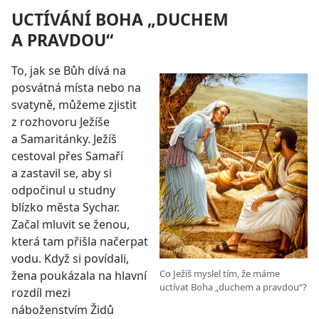
UCTÍVÁNÍ BOHA „DUCHEM
A PRAVDOU“
To, jak se Bůh dívá na
posvátná místa nebo na
svatyně, můžeme zjistit
z rozhovoru Ježíše
a Samaritánky. Ježíš
cestoval přes Samaří
a zastavil se, aby si
odpočinul u studny
blízko města Sychar.
Začal mluvit se ženou,
která tam přišla načerpat
vodu. Když si povídali,
Co Ježíš myslel tím, že máme
žena poukázala na hlavní
uctívat Boha „duchem a pravdou“?
rozdíl mezi
náboženstvím Židů