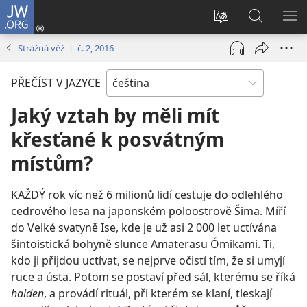
JW.ORG
Přihlásit
se
Změnit
Hledat
ZO
(otevřeno
jazyk
na
NA
Strážná věž | č. 2, 2016
nové
stránek
JW.ORG
okno)
PŘEČÍST V JAZYCE
Jaký vztah by měli mít
křesťané k posvátným
místům?
KAŽDÝ rok víc než 6 milionů lidí cestuje do odlehlého
cedrového lesa na japonském poloostrově Šima. Míří
do Velké svatyně Ise, kde je už asi 2 000 let uctívána
šintoistická bohyně slunce Amaterasu Ómikami. Ti,
kdo ji přijdou uctívat, se nejprve očistí tím, že si umyjí
ruce a ústa. Potom se postaví před sál, kterému se říká
haiden
, a provádí rituál, při kterém se klaní, tleskají