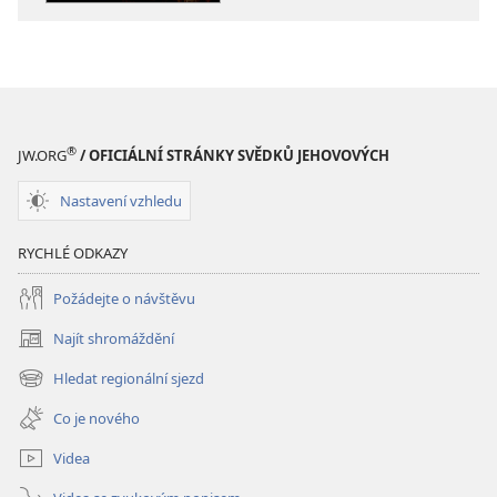
Proč
Proč
Ježíš
Ježíš
trpěl
trpěl
a zemřel?
a zemřel?
®
JW.ORG
/ OFICIÁLNÍ STRÁNKY SVĚDKŮ JEHOVOVÝCH
Nastavení vzhledu
RYCHLÉ ODKAZY
Požádejte o návštěvu
Najít shromáždění
(otevřeno
nové
Hledat regionální sjezd
(otevřeno
okno)
nové
Co je nového
okno)
Videa