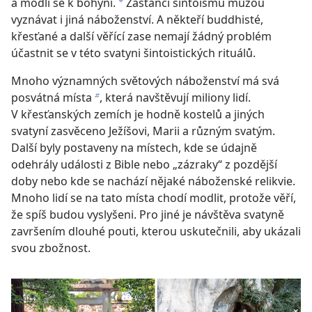
a modlí se k bohyni.
Zastánci šintoismu můžou
a
vyznávat i jiná náboženství. A někteří buddhisté,
křesťané a další věřící zase nemají žádný problém
účastnit se v této svatyni šintoistických rituálů.
Mnoho významných světových náboženství má svá
posvátná místa
, která navštěvují miliony lidí.
b
V křesťanských zemích je hodně kostelů a jiných
svatyní zasvěceno Ježíšovi, Marii a různým svatým.
Další byly postaveny na místech, kde se údajně
odehrály události z Bible nebo „zázraky“ z pozdější
doby nebo kde se nachází nějaké náboženské relikvie.
Mnoho lidí se na tato místa chodí modlit, protože věří,
že spíš budou vyslyšeni. Pro jiné je návštěva svatyně
završením dlouhé pouti, kterou uskutečnili, aby ukázali
svou zbožnost.