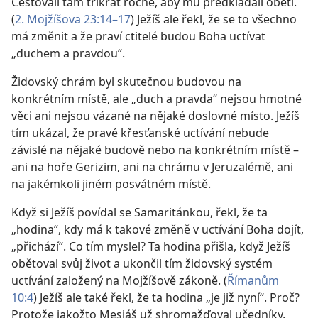
Cestovali tam třikrát ročně, aby mu předkládali oběti.
(
2. Mojžíšova 23:14–17
) Ježíš ale řekl, že se to všechno
má změnit a že praví ctitelé budou Boha uctívat
„duchem a pravdou“.
Židovský chrám byl skutečnou budovou na
konkrétním místě, ale „duch a pravda“ nejsou hmotné
věci ani nejsou vázané na nějaké doslovné místo. Ježíš
tím ukázal, že pravé křesťanské uctívání nebude
závislé na nějaké budově nebo na konkrétním místě –
ani na hoře Gerizim, ani na chrámu v Jeruzalémě, ani
na jakémkoli jiném posvátném místě.
Když si Ježíš povídal se Samaritánkou, řekl, že ta
„hodina“, kdy má k takové změně v uctívání Boha dojít,
„přichází“. Co tím myslel? Ta hodina přišla, když Ježíš
obětoval svůj život a ukončil tím židovský systém
uctívání založený na Mojžíšově zákoně. (
Římanům
10:4
) Ježíš ale také řekl, že ta hodina „je již nyní“. Proč?
Protože jakožto Mesiáš už shromažďoval učedníky,