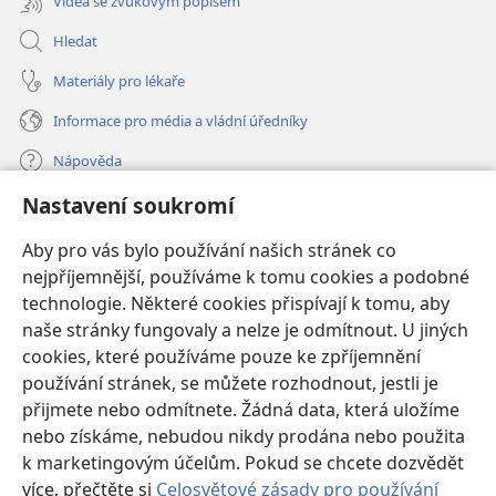
Videa se zvukovým popisem
Hledat
Materiály pro lékaře
Informace pro média a vládní úředníky
Nápověda
Nastavení soukromí
Dary
(otevřeno
nové
Aby pro vás bylo používání našich stránek co
okno)
nejpříjemnější, používáme k tomu cookies a podobné
ONLINE KNIHOVNA Strážné věže
(otevřeno
technologie. Některé cookies přispívají k tomu, aby
nové
®
JW Hub
naše stránky fungovaly a nelze je odmítnout. U jiných
okno)
(otevřeno
cookies, které používáme pouze ke zpříjemnění
nové
®
JW Library
okno)
používání stránek, se můžete rozhodnout, jestli je
přijmete nebo odmítnete. Žádná data, která uložíme
Watchtower Library
nebo získáme, nebudou nikdy prodána nebo použita
k marketingovým účelům. Pokud se chcete dozvědět
více, přečtěte si
Celosvětové zásady pro používání