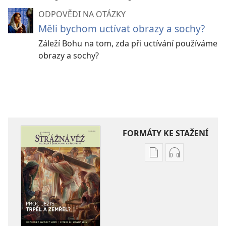
ODPOVĚDI NA OTÁZKY
Měli bychom uctívat obrazy a sochy?
Záleží Bohu na tom, zda při uctívání používáme
obrazy a sochy?
FORMÁTY KE STAŽENÍ
Formáty
Formáty
poblikací
audionahráv
ke
ke
stažení
stažení
STRÁŽNÁ
STRÁŽNÁ
VĚŽ
VĚŽ