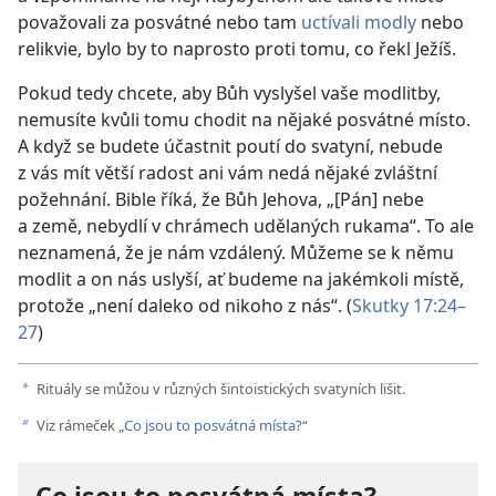
považovali za posvátné nebo tam
uctívali modly
nebo
relikvie, bylo by to naprosto proti tomu, co řekl Ježíš.
Pokud tedy chcete, aby Bůh vyslyšel vaše modlitby,
nemusíte kvůli tomu chodit na nějaké posvátné místo.
A když se budete účastnit poutí do svatyní, nebude
z vás mít větší radost ani vám nedá nějaké zvláštní
požehnání. Bible říká, že Bůh Jehova, „[Pán] nebe
a země, nebydlí v chrámech udělaných rukama“. To ale
neznamená, že je nám vzdálený. Můžeme se k němu
modlit a on nás uslyší, ať budeme na jakémkoli místě,
protože „není daleko od nikoho z nás“. (
Skutky 17:24–
27
)
Rituály se můžou v různých šintoistických svatyních lišit.
a
Viz rámeček „
Co jsou to posvátná místa?
“
b
Co jsou to posvátná místa?