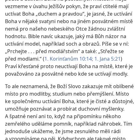
vezmeme v úvahu Ježíšův pokyn, že praví ctitelé mají
uctívat Boha „duchem a pravdou“, je jasné, že uctívání
Boha v nějaké svatyni nebo na jiném posvátném místě
nemá pro našeho nebeského Otce žádnou zvláštní
hodnotu. Bible navíc ukazuje, jaký má Bůh názor na
uctívání model, například soch a obrazů. Píše se v ní:
„Prchejte . . . před modlářstvím“ a také: „Střežte se
před modlami.“ (
1. Korinťanům 10:14;
1. Jana 5:21
)
Praví křesťané proto neuctívají Boha na místě, které je
považováno za posvátné nebo kde se uctívají modly.
To ale neznamená, že Boží Slovo zakazuje mít oblíbené
místo pro modlitby, studium nebo přemýšlení. Místo
ke společnému uctívání Boha, které je čisté a důstojné,
umožňuje poznávat a probírat duchovní myšlenky.
A špatné není ani to, když na připomínku někoho
zemřelého uděláme pomník, například náhrobek. Tím
jednoduše ukážeme, že jsme zesnulého měli rádi
a vzpomínáme na něj. Kdybychom ale takové místo