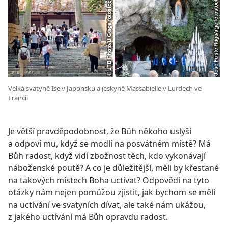
Velká svatyně Ise v Japonsku a jeskyně Massabielle v Lurdech ve
Francii
Je větší pravděpodobnost, že Bůh někoho uslyší
a odpoví mu, když se modlí na posvátném místě? Má
Bůh radost, když vidí zbožnost těch, kdo vykonávají
náboženské poutě? A co je důležitější, měli by křesťané
na takových místech Boha uctívat? Odpovědi na tyto
otázky nám nejen pomůžou zjistit, jak bychom se měli
na uctívání ve svatyních dívat, ale také nám ukážou,
z jakého uctívání má Bůh opravdu radost.