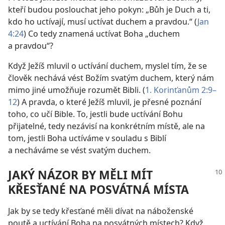
kteří budou poslouchat jeho pokyn: „Bůh je Duch a ti,
kdo ho uctívají, musí uctívat duchem a pravdou.“ (
Jan
4:24
) Co tedy znamená uctívat Boha „duchem
a pravdou“?
Když Ježíš mluvil o uctívání duchem, myslel tím, že se
člověk nechává vést Božím svatým duchem, který nám
mimo jiné umožňuje rozumět Bibli. (
1. Korinťanům 2:9–
12
) A pravda, o které Ježíš mluvil, je přesné poznání
toho, co učí Bible. To, jestli bude uctívání Bohu
přijatelné, tedy nezávisí na konkrétním místě, ale na
tom, jestli Boha uctíváme v souladu s Biblí
a necháváme se vést svatým duchem.
JAKÝ NÁZOR BY MĚLI MÍT
KŘESŤANÉ NA POSVÁTNÁ MÍSTA
Jak by se tedy křesťané měli dívat na náboženské
poutě a uctívání Boha na posvátných místech? Když