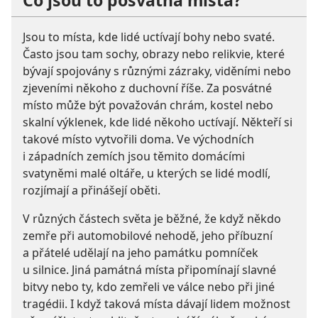
Jsou to místa, kde lidé uctívají bohy nebo svaté.
Často jsou tam sochy, obrazy nebo relikvie, které
bývají spojovány s různými zázraky, viděními nebo
zjeveními někoho z duchovní říše. Za posvátné
místo může být považován chrám, kostel nebo
skalní výklenek, kde lidé někoho uctívají. Někteří si
takové místo vytvořili doma. Ve východních
i západních zemích jsou těmito domácími
svatyněmi malé oltáře, u kterých se lidé modlí,
rozjímají a přinášejí oběti.
V různých částech světa je běžné, že když někdo
zemře při automobilové nehodě, jeho příbuzní
a přátelé udělají na jeho památku pomníček
u silnice. Jiná památná místa připomínají slavné
bitvy nebo ty, kdo zemřeli ve válce nebo při jiné
tragédii. I když taková místa dávají lidem možnost