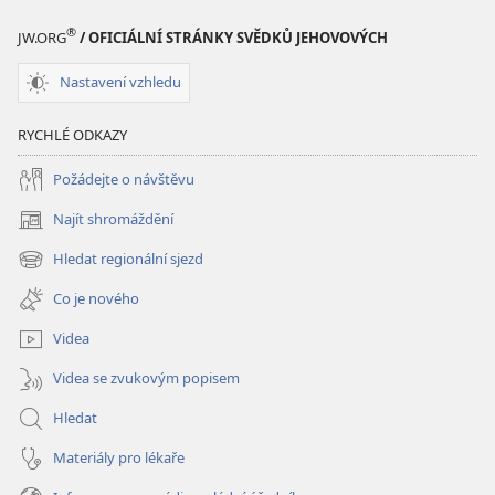
Bible
Bible
®
JW.ORG
/ OFICIÁLNÍ STRÁNKY SVĚDKŮ JEHOVOVÝCH
Nastavení vzhledu
RYCHLÉ ODKAZY
Požádejte o návštěvu
Najít shromáždění
(otevřeno
nové
Hledat regionální sjezd
(otevřeno
okno)
nové
Co je nového
okno)
Videa
Videa se zvukovým popisem
Hledat
Materiály pro lékaře