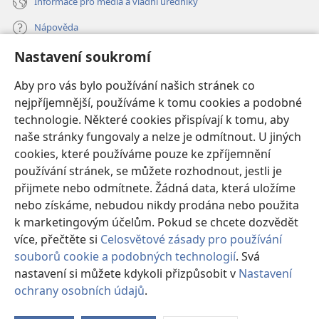
Informace pro média a vládní úředníky
Nápověda
Nastavení soukromí
Dary
(otevřeno
nové
Aby pro vás bylo používání našich stránek co
okno)
nejpříjemnější, používáme k tomu cookies a podobné
ONLINE KNIHOVNA Strážné věže
(otevřeno
technologie. Některé cookies přispívají k tomu, aby
nové
®
JW Hub
naše stránky fungovaly a nelze je odmítnout. U jiných
okno)
(otevřeno
cookies, které používáme pouze ke zpříjemnění
nové
®
JW Library
okno)
používání stránek, se můžete rozhodnout, jestli je
přijmete nebo odmítnete. Žádná data, která uložíme
Watchtower Library
nebo získáme, nebudou nikdy prodána nebo použita
k marketingovým účelům. Pokud se chcete dozvědět
více, přečtěte si
Celosvětové zásady pro používání
souborů cookie a podobných technologií
. Svá
Copyright
© 2026 Watch Tower Bible and Tract Society of Pennsylvania.
nastavení si můžete kdykoli přizpůsobit v
Nastavení
PODMÍNKY POUŽITÍ
|
OCHRANA SOUKROMÍ
|
NASTAVENÍ
ochrany osobních údajů
.
Zo
SOUKROMÍ
o