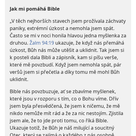
Jak mi pomáhá Bible
„V těch nejhorších stavech jsem prožívala záchvaty
paniky, extrémní úzkost a nemohla jsem spát.
Často se mi v noci honila hlavou jedna myšlenka za
druhou.
Žalm 94:19
ukazuje, že když nás přemáhá
úzkost, Bůh nás může utěšit a uklidnit. Tak jsem si
k posteli dala Bibli a zápisník, kam si píšu verše,
které mě povzbudí. Když jsem nemohla spát, pár
veršů jsem si přečetla a díky tomu mě mohl Bůh
uklidnit.
Bible nás povzbuzuje, ať se zbavíme myšlenek,
které jsou v rozporu s tím, co o Bohu víme. Dřív
jsem byla přesvědčená, že jsem k ničemu, že mě
nikdo nemůže mít rád a že za nic nestojím. Zjistila
jsem ale, že to jde proti tomu, co říká Bible.
Ukazuje totiž, že Bůh je náš milující a soucitný
Otec, který se zajímá o každého z nás osobně.