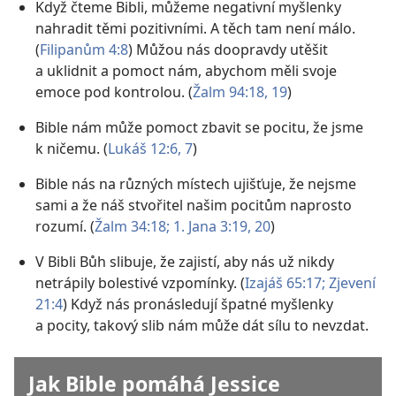
Když čteme Bibli, můžeme negativní myšlenky
nahradit těmi pozitivními. A těch tam není málo.
(
Filipanům 4:8
) Můžou nás doopravdy utěšit
a uklidnit a pomoct nám, abychom měli svoje
emoce pod kontrolou. (
Žalm 94:18, 19
)
Bible nám může pomoct zbavit se pocitu, že jsme
k ničemu. (
Lukáš 12:6, 7
)
Bible nás na různých místech ujišťuje, že nejsme
sami a že náš stvořitel našim pocitům naprosto
rozumí. (
Žalm 34:18;
1. Jana 3:19, 20
)
V Bibli Bůh slibuje, že zajistí, aby nás už nikdy
netrápily bolestivé vzpomínky. (
Izajáš 65:17;
Zjevení
21:4
) Když nás pronásledují špatné myšlenky
a pocity, takový slib nám může dát sílu to nevzdat.
Jak Bible pomáhá Jessice