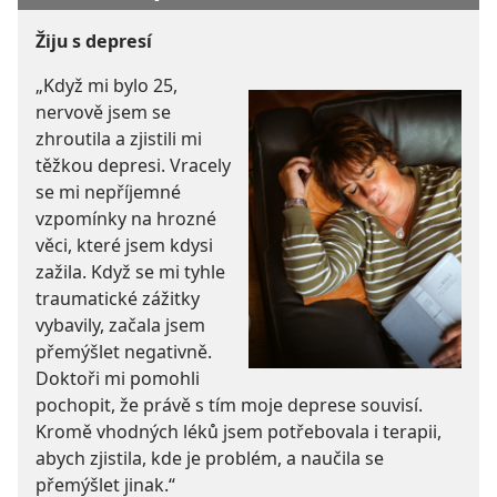
Žiju s depresí
„Když mi bylo 25,
nervově jsem se
zhroutila a zjistili mi
těžkou depresi. Vracely
se mi nepříjemné
vzpomínky na hrozné
věci, které jsem kdysi
zažila. Když se mi tyhle
traumatické zážitky
vybavily, začala jsem
přemýšlet negativně.
Doktoři mi pomohli
pochopit, že právě s tím moje deprese souvisí.
Kromě vhodných léků jsem potřebovala i terapii,
abych zjistila, kde je problém, a naučila se
přemýšlet jinak.“