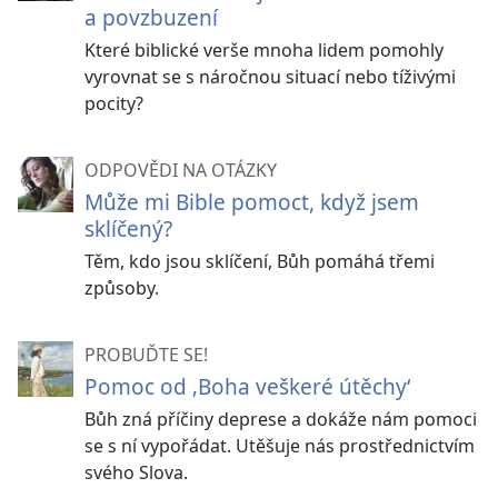
a povzbuzení
Které biblické verše mnoha lidem pomohly
vyrovnat se s náročnou situací nebo tíživými
pocity?
ODPOVĚDI NA OTÁZKY
Může mi Bible pomoct, když jsem
sklíčený?
Těm, kdo jsou sklíčení, Bůh pomáhá třemi
způsoby.
PROBUĎTE SE!
Pomoc od ‚Boha veškeré útěchy‘
Bůh zná příčiny deprese a dokáže nám pomoci
se s ní vypořádat. Utěšuje nás prostřednictvím
svého Slova.