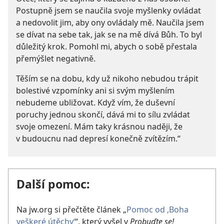
Postupně jsem se naučila svoje myšlenky ovládat
a nedovolit jim, aby ony ovládaly mě. Naučila jsem
se dívat na sebe tak, jak se na mě dívá Bůh. To byl
důležitý krok. Pomohl mi, abych o sobě přestala
přemýšlet negativně.
Těším se na dobu, kdy už nikoho nebudou trápit
bolestivé vzpomínky ani si svým myšlením
nebudeme ubližovat. Když vím, že duševní
poruchy jednou skončí, dává mi to sílu zvládat
svoje omezení. Mám taky krásnou naději, že
v budoucnu nad depresí konečně zvítězím.“
Další pomoc:
Na jw.org si přečtěte článek „
Pomoc od ‚Boha
veškeré útěchy‘
“, který vyšel v
Probuďte se!