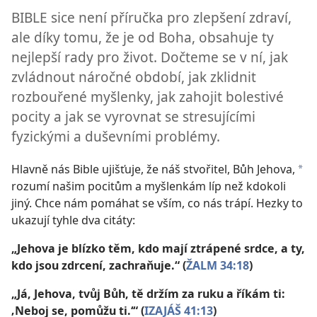
BIBLE sice není příručka pro zlepšení zdraví,
ale díky tomu, že je od Boha, obsahuje ty
nejlepší rady pro život. Dočteme se v ní, jak
zvládnout náročné období, jak zklidnit
rozbouřené myšlenky, jak zahojit bolestivé
pocity a jak se vyrovnat se stresujícími
fyzickými a duševními problémy.
Hlavně nás Bible ujišťuje, že náš stvořitel, Bůh Jehova,
a
rozumí našim pocitům a myšlenkám líp než kdokoli
jiný. Chce nám pomáhat se vším, co nás trápí. Hezky to
ukazují tyhle dva citáty:
„Jehova je blízko těm, kdo mají ztrápené srdce, a ty,
kdo jsou zdrcení, zachraňuje.“ (
ŽALM 34:18
)
„Já, Jehova, tvůj Bůh, tě držím za ruku a říkám ti:
‚Neboj se, pomůžu ti.‘“ (
IZAJÁŠ 41:13
)