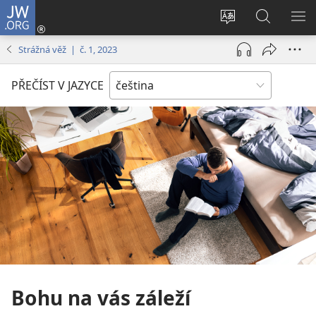
JW.ORG
Přihlásit
se
Změnit
Hledat
ZO
(otevřeno
jazyk
na
NA
Strážná věž | č. 1, 2023
nové
stránek
JW.ORG
okno)
PŘEČÍST V JAZYCE
Bohu na vás záleží