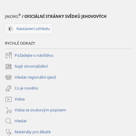
pomoct
pomoct
Bible
Bible
®
JW.ORG
/ OFICIÁLNÍ STRÁNKY SVĚDKŮ JEHOVOVÝCH
Nastavení vzhledu
RYCHLÉ ODKAZY
Požádejte o návštěvu
Najít shromáždění
(otevřeno
nové
Hledat regionální sjezd
(otevřeno
okno)
nové
Co je nového
okno)
Videa
Videa se zvukovým popisem
Hledat
Materiály pro lékaře