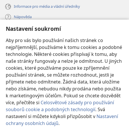
Informace pro média a vládní úředníky
Nápověda
Nastavení soukromí
Dary
(otevřeno
nové
Aby pro vás bylo používání našich stránek co
okno)
nejpříjemnější, používáme k tomu cookies a podobné
ONLINE KNIHOVNA Strážné věže
(otevřeno
technologie. Některé cookies přispívají k tomu, aby
nové
®
JW Hub
naše stránky fungovaly a nelze je odmítnout. U jiných
okno)
(otevřeno
cookies, které používáme pouze ke zpříjemnění
nové
®
JW Library
okno)
používání stránek, se můžete rozhodnout, jestli je
přijmete nebo odmítnete. Žádná data, která uložíme
Watchtower Library
nebo získáme, nebudou nikdy prodána nebo použita
k marketingovým účelům. Pokud se chcete dozvědět
více, přečtěte si
Celosvětové zásady pro používání
souborů cookie a podobných technologií
. Svá
Copyright
© 2026 Watch Tower Bible and Tract Society of Pennsylvania.
nastavení si můžete kdykoli přizpůsobit v
Nastavení
PODMÍNKY POUŽITÍ
|
OCHRANA SOUKROMÍ
|
NASTAVENÍ
ochrany osobních údajů
.
Zo
SOUKROMÍ