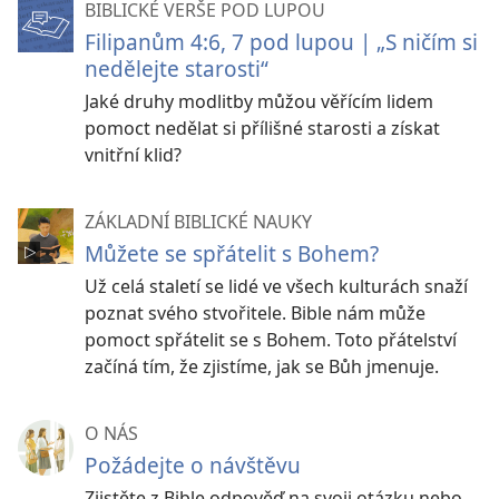
BIBLICKÉ VERŠE POD LUPOU
Filipanům 4:6, 7 pod lupou | „S ničím si
nedělejte starosti“
Jaké druhy modlitby můžou věřícím lidem
pomoct nedělat si přílišné starosti a získat
vnitřní klid?
ZÁKLADNÍ BIBLICKÉ NAUKY
Můžete se spřátelit s Bohem?
Už celá staletí se lidé ve všech kulturách snaží
poznat svého stvořitele. Bible nám může
pomoct spřátelit se s Bohem. Toto přátelství
začíná tím, že zjistíme, jak se Bůh jmenuje.
O NÁS
Požádejte o návštěvu
Zjistěte z Bible odpověď na svoji otázku nebo