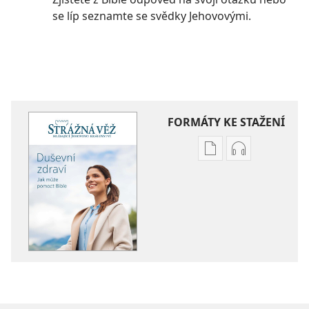
se líp seznamte se svědky Jehovovými.
FORMÁTY KE STAŽENÍ
Formáty
Formáty
poblikací
audionahráv
ke
ke
stažení
stažení
STRÁŽNÁ
STRÁŽNÁ
VĚŽ
VĚŽ
Duševní
Duševní
zdraví –
zdraví –
jak
jak
může
může