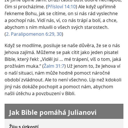
čím si procházíme. (
Přísloví 14:10
) Ale když upřímně
řekneme Bohu, jak se cítíme, on si nás rád vyslechne
a pochopí nás. Vidí nás, ví, co nás trápí a bolí, a chce,
abychom s ním mluvili o všech svých starostech.
(
2. Paralipomenon 6:29, 30
)
Když se modlíme, posiluje se naše důvěra, že se o nás
Jehova zajímá. Můžeme se pak cítit jako jeden pisatel
Bible, který řekl: „Viděl jsi … mé trápení, víš o tom, jaká
prožívám muka.“ (
Žalm 31:7
) Už jenom to, že Jehova ví
o naší situaci, nám může hodně pomoct náročné
období zvládnout. Ale to není všechno. Líp než kdokoli
jiný nás dokáže pochopit a pomoct nám, abychom
našli útěchu a povzbuzení v Bibli.
Jak Bible pomáhá Julianovi
Žiju s úzkostí