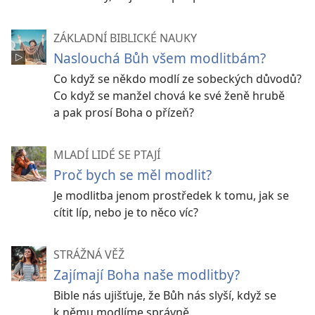
ZÁKLADNÍ BIBLICKÉ NAUKY
Naslouchá Bůh všem modlitbám?
Co když se někdo modlí ze sobeckých důvodů?
Co když se manžel chová ke své ženě hrubě
a pak prosí Boha o přízeň?
MLADÍ LIDÉ SE PTAJÍ
Proč bych se měl modlit?
Je modlitba jenom prostředek k tomu, jak se
cítit líp, nebo je to něco víc?
STRÁŽNÁ VĚŽ
Zajímají Boha naše modlitby?
Bible nás ujišťuje, že Bůh nás slyší, když se
k němu modlíme správně.