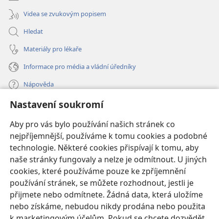
Videa se zvukovým popisem
Hledat
Materiály pro lékaře
Informace pro média a vládní úředníky
Nápověda
Nastavení soukromí
Dary
(otevřeno
nové
Aby pro vás bylo používání našich stránek co
okno)
nejpříjemnější, používáme k tomu cookies a podobné
ONLINE KNIHOVNA Strážné věže
(otevřeno
technologie. Některé cookies přispívají k tomu, aby
nové
®
JW Hub
naše stránky fungovaly a nelze je odmítnout. U jiných
okno)
(otevřeno
cookies, které používáme pouze ke zpříjemnění
nové
®
JW Library
okno)
používání stránek, se můžete rozhodnout, jestli je
přijmete nebo odmítnete. Žádná data, která uložíme
Watchtower Library
nebo získáme, nebudou nikdy prodána nebo použita
k marketingovým účelům. Pokud se chcete dozvědět