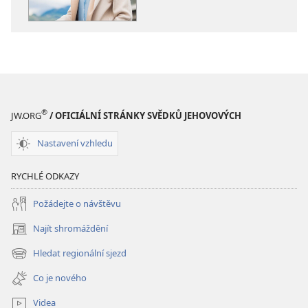
VĚŽ
VĚŽ
Duševní
Duševní
zdraví –
zdraví –
jak
jak
může
může
pomoct
pomoct
Bible
Bible
®
JW.ORG
/ OFICIÁLNÍ STRÁNKY SVĚDKŮ JEHOVOVÝCH
Nastavení vzhledu
RYCHLÉ ODKAZY
Požádejte o návštěvu
Najít shromáždění
(otevřeno
nové
Hledat regionální sjezd
(otevřeno
okno)
nové
Co je nového
okno)
Videa