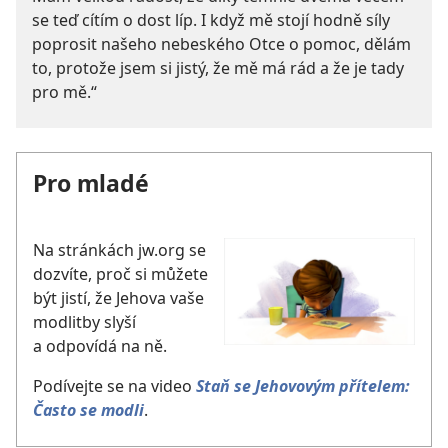
se teď cítím o dost líp. I když mě stojí hodně síly
poprosit našeho nebeského Otce o pomoc, dělám
to, protože jsem si jistý, že mě má rád a že je tady
pro mě.“
Pro mladé
Na stránkách jw.org se
dozvíte, proč si můžete
být jistí, že Jehova vaše
modlitby slyší
a odpovídá na ně.
Podívejte se na video
Staň se Jehovovým přítelem:
Často se modli
.