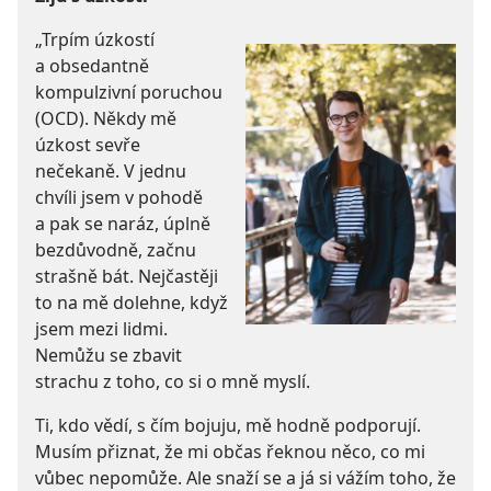
„Trpím úzkostí
a obsedantně
kompulzivní poruchou
(OCD). Někdy mě
úzkost sevře
nečekaně. V jednu
chvíli jsem v pohodě
a pak se naráz, úplně
bezdůvodně, začnu
strašně bát. Nejčastěji
to na mě dolehne, když
jsem mezi lidmi.
Nemůžu se zbavit
strachu z toho, co si o mně myslí.
Ti, kdo vědí, s čím bojuju, mě hodně podporují.
Musím přiznat, že mi občas řeknou něco, co mi
vůbec nepomůže. Ale snaží se a já si vážím toho, že