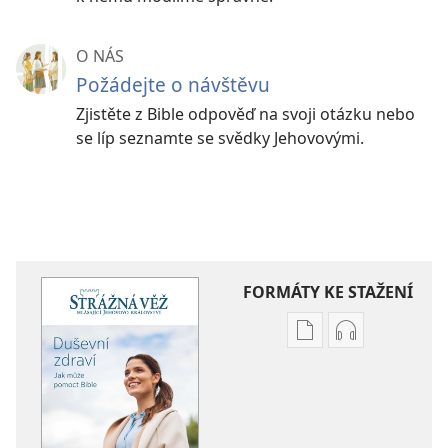
O NÁS
Požádejte o návštěvu
Zjistěte z Bible odpověď na svoji otázku nebo
se líp seznamte se svědky Jehovovými.
FORMÁTY KE STAŽENÍ
Formáty
Formáty
poblikací
audionahráv
ke
ke
stažení
stažení
STRÁŽNÁ
STRÁŽNÁ