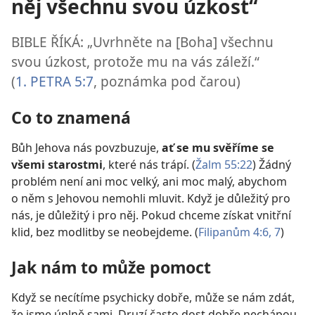
něj všechnu svou úzkost“
BIBLE ŘÍKÁ: „Uvrhněte na [Boha] všechnu
svou úzkost, protože mu na vás záleží.“
(
1. PETRA 5:7
, poznámka pod čarou)
Co to znamená
Bůh Jehova nás povzbuzuje,
ať se mu svěříme se
všemi starostmi
, které nás trápí. (
Žalm 55:22
) Žádný
problém není ani moc velký, ani moc malý, abychom
o něm s Jehovou nemohli mluvit. Když je důležitý pro
nás, je důležitý i pro něj. Pokud chceme získat vnitřní
klid, bez modlitby se neobejdeme. (
Filipanům 4:6, 7
)
Jak nám to může pomoct
Když se necítíme psychicky dobře, může se nám zdát,
že jsme úplně sami. Druzí často dost dobře nechápou,