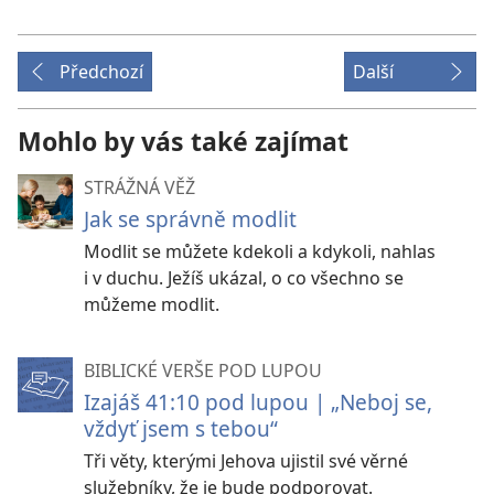
Předchozí
Další
Mohlo by vás také zajímat
STRÁŽNÁ VĚŽ
Jak se správně modlit
Modlit se můžete kdekoli a kdykoli, nahlas
i v duchu. Ježíš ukázal, o co všechno se
můžeme modlit.
BIBLICKÉ VERŠE POD LUPOU
Izajáš 41:10 pod lupou | „Neboj se,
vždyť jsem s tebou“
Tři věty, kterými Jehova ujistil své věrné
služebníky, že je bude podporovat.