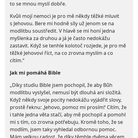
to se mnou myslí dobře.
Kvůli mojí nemoci je pro mě někdy těžké mluvit
s Jehovou. Bere mi hodně síly už jenom se na
modlitbu soustředit. V hlavě se mi honí jedna
myšlenka za druhou a já je často nedokážu
zastavit. Když se tenhle kolotoč rozjede, je pro mě
těžké Jehovovi říct, na co zrovna myslím a co
cítím.“
Jak mi pomáhá Bible
„Díky studiu Bible jsem pochopil, že aby Bůh
modlitbu vyslyšel, nemusí být dlouhá ani složitá.
Když někdy svoje pocity nedokážu vyjádřit slovy,
prostě řeknu: ‚Jehovo, pomoz mi prosím!‘ Cítím, že
i tahle jedna věta stačí, aby mě pochopil a pomohl
mi s tím, co zrovna potřebuju. Kromě toho, že se
modlím, jsem taky vyhledal odbornou pomoc.
Mám velkou radost, že díky těmhle dvěma věcem