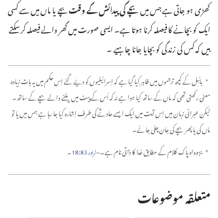
کھڑی ہو جاتی ہے جس میں
بچے کی پیدائش کے وقت
بچے یا ماں میں سے کسی
ایک کو بچانے کا فیصلہ کرنا ہوتا ہے۔ ایسی صورت میں گھر والے فیصلہ کر سکتے
ہیں کہ کس کی زندگی کو بچایا جانا چاہیے ۔‏
بائبل کے کچھ ترجموں میں ظاہر کِیا گیا ہے کہ اِسرائیلیوں کو دیے گئے اِس حکم میں یہ بات زیادہ
a
معنی رکھتی تھی کہ ماں کے ساتھ کیا ہوا ہے نہ کہ اُس کے پیٹ میں پلنے والے بچے کے ساتھ۔
لیکن عبرانی زبان میں اِس آیت میں ایک ایسے حادثے کی طرف اِشارہ کِیا جا رہا ہے جس میں یا تو
ماں کی یا پھر بچے کی جان چلی جائے۔‏
یہوواہ پاک کلام کے مطابق خدا کا ذاتی نام ہے۔—‏
زبور 83:‏18
‏۔‏
b
متعلقہ موضوعات