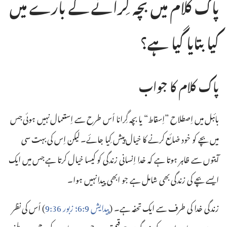
پاک کلام میں بچہ گِرانے کے بارے میں
کیا بتایا گیا ہے؟‏
پاک کلام کا جواب
بائبل میں اِصطلا‌ح ”‏اِسقاط“‏ یا بچہ گِرانا اُس طرح سے اِستعمال نہیں ہوئی جس
میں بچے کو خود ضائع کرنے کا خیال پیش کِیا جائے۔ لیکن اِس کی بہت سی
آیتوں سے ظاہر ہوتا ہے کہ خدا اِنسانی زندگی کو کیسا خیال کرتا ہے جس میں ایک
ایسے بچے کی زندگی بھی شامل ہے جو ابھی پیدا نہیں ہوا۔‏
زندگی خدا کی طرف سے ایک تحفہ ہے۔ (‏
پیدایش 9:‏6؛‏
زبور 36:‏9
‏)‏ اُس کی نظر