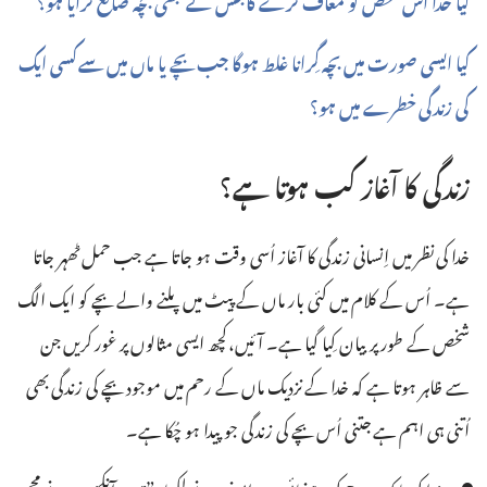
کیا خدا اُس شخص کو معاف کرے گا جس نے کبھی بچہ ضائع کرایا ہو؟‏
کیا ایسی صورت میں بچہ گِرانا غلط ہوگا جب بچے یا ماں میں سے کسی ایک
کی زندگی خطرے میں ہو؟‏
زندگی کا آغاز کب ہوتا ہے؟‏
خدا کی نظر میں اِنسانی زندگی کا آغاز اُسی وقت ہو جاتا ہے جب حمل ٹھہر جاتا
ہے۔ اُس کے کلام میں کئی بار ماں کے پیٹ میں پلنے والے بچے کو ایک الگ
شخص کے طور پر بیان کِیا گیا ہے۔ آئیں، کچھ ایسی مثالوں پر غور کریں جن
سے ظاہر ہوتا ہے کہ خدا کے نزدیک ماں کے رحم میں موجود بچے کی زندگی بھی
اُتنی ہی اہم ہے جتنی اُس بچے کی زندگی جو پیدا ہو چُکا ہے۔‏