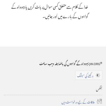
خدا کے کلام سے متعلق کسی سوال پر بات کریں یا یہوواہ کے
گواہوں کے بارے میں اَور جانیں۔‏
®
JW.ORG
یہوواہ کے گواہوں کی باضابطہ ویب سائٹ
دِکھنے کی سیٹنگ
لِنکس
ملاقات کے لیے درخواست دیں