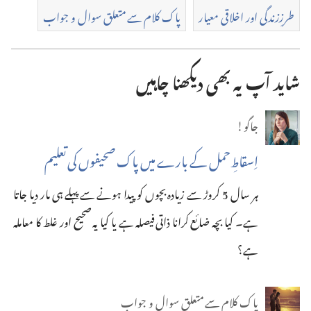
طرزِزندگی اور اخلاقی معیار
پاک کلام سے متعلق سوال و جواب
شاید آپ یہ بھی دیکھنا چاہیں
جاگو!
اِسقاطِ‌حمل کے بارے میں پاک صحیفوں کی تعلیم
ہر سال 5 کروڑ سے زیادہ بچوں کو پیدا ہونے سے پہلے ہی مار دیا جاتا
ہے۔‏ کیا بچہ ضائع کرانا ذاتی فیصلہ ہے یا کیا یہ صحیح اور غلط کا معاملہ
ہے؟‏
پاک کلام سے متعلق سوال و جواب