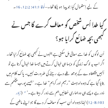
کے لیے اِستعمال کِیا جو پیدا ہو چُکا تھا۔—‏
لُوقا 1:‏41؛‏
2:‏12،‏
16
‏۔‏
کیا خدا اُس شخص کو معاف کرے گا جس نے
کبھی بچہ ضائع کرایا ہو؟‏
اُن لوگوں کو خدا سے معافی مل سکتی ہے جنہوں نے کبھی بچہ ضائع کرایا تھا۔
اگر اب یہ لوگ زندگی کو ویسا ہی خیال کرتے ہیں جیسا خدا خیال کرتا ہے تو
اُنہیں پچھتاوے کے بوجھ تلے دبے رہنے کی ضرورت نہیں۔ پاک کلام میں
بتایا گیا ہے کہ یہوواہ بہت ”‏رحیم اور کریم“‏ خدا ہے۔ ’‏جیسے پورب پچّھم سے
دُور ہے ویسے ہی وہ ہماری خطائیں ہم سے دُور کر دیتا ہے۔‘‏
(‏
زبور
b
103:‏8-‏12
‏)‏ لہٰذا یہوواہ اُن سب کو معاف کر دے گا جو اپنے ماضی کے