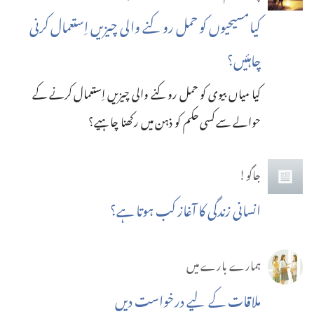
کیا مسیحیوں کو حمل روکنے والی چیزیں اِستعمال کرنی
چاہئیں؟‏
کیا میاں بیوی کو حمل روکنے والی چیزیں اِستعمال کرنے کے
حوالے سے کسی حکم کو ذہن میں رکھنا چاہیے؟‏
جاگو!
انسانی زندگی کا آغاز کب ہوتا ہے؟‏
ہمارے بارے میں
ملاقات کے لیے درخواست دیں