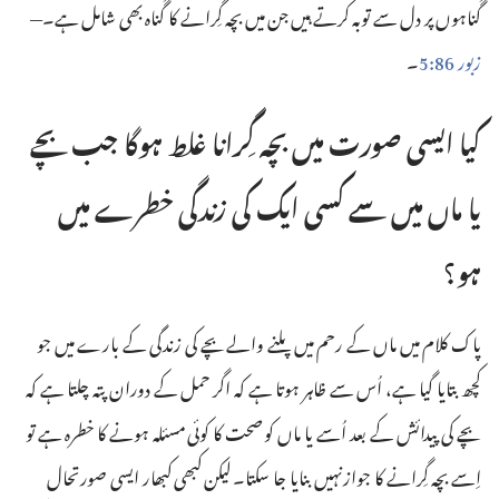
گُناہوں پر دل سے توبہ کرتے ہیں جن میں بچہ گِرانے کا گُناہ بھی شامل ہے۔—‏
زبور 86:‏5
‏۔‏
کیا ایسی صورت میں بچہ گِرانا غلط ہوگا جب بچے
یا ماں میں سے کسی ایک کی زندگی خطرے میں
ہو؟‏
پاک کلام میں ماں کے رحم میں پلنے والے بچے کی زندگی کے بارے میں جو
کچھ بتایا گیا ہے، اُس سے ظاہر ہوتا ہے کہ اگر حمل کے دوران پتہ چلتا ہے کہ
بچے کی پیدائش کے بعد اُسے یا ماں کو صحت کا کوئی مسئلہ ہونے کا خطرہ ہے تو
اِسے بچہ گِرانے کا جواز نہیں بنایا جا سکتا۔ لیکن کبھی کبھار ایسی صورتحال