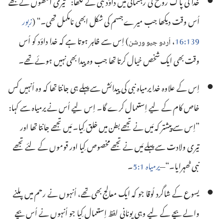
خدا کی پاک روح کی رہنمائی میں داؤد نبی نے لکھا:‏ ”‏تیری آنکھوں نے مجھے
اُس وقت دیکھا جب میرے جسم کی شکل ابھی نامکمل تھی۔“‏ (‏
زبور
139:‏16
‏،
‏)‏ اِس سے ظاہر ہوتا ہے کہ خدا داؤد کو اُس
اُردو
جیو
ورشن
وقت بھی ایک شخص خیال کرتا تھا جب وہ پیدا بھی نہیں ہوئے تھے۔
اِس کے علاوہ خدا یرمیاہ نبی کی پیدائش سے پہلے ہی جانتا تھا کہ وہ اُنہیں کس
خاص کام کے لیے اِستعمال کرے گا۔ اِس لیے اُس نے یرمیاہ سے کہا:‏
”‏اِس سے پیشتر کہ مَیں نے تجھے بطن میں خلق کِیا۔ مَیں تجھے جانتا تھا اور
تیری ولادت سے پہلے مَیں نے تجھے مخصوص کِیا اور قوموں کے لئے تجھے
نبی ٹھہرایا۔“‏—‏
یرمیاہ 1:‏5
‏۔‏
یسوع کے شاگرد لُوقا جو کہ ایک معالج بھی تھے، اُنہوں نے رحم میں پلنے
والے بچے کے لیے وہی یونانی لفظ اِستعمال کِیا جو اُنہوں نے اُس بچے