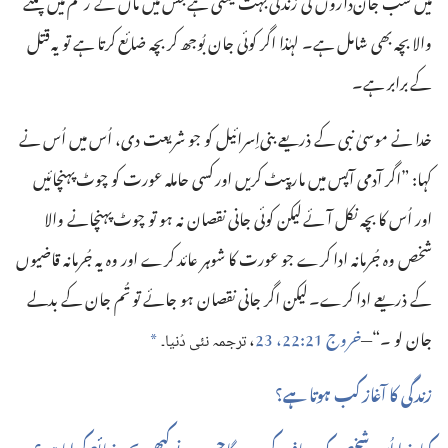
میں سب جان‌داروں کی زندگی بہت قیمتی ہے جس میں ماں کے رحم میں پلنے
والا بچہ بھی شامل ہے۔ لہٰذا اگر کوئی جان بُوجھ کر بچہ ضائع کرتا ہے تو یہ قتل
کے برابر ہے۔‏
خدا نے موسیٰ نبی کے ذریعے بنی‌اِسرائیل کو جو شریعت دی، اُس میں اُس نے
کہا:‏ ”‏اگر آدمی آپس میں مارپیٹ کریں اور کسی حاملہ عورت کو چوٹ پہنچائیں
اور اُس کا بچہ نکل آئے لیکن کوئی جانی نقصان نہ ہو تو چوٹ پہنچانے والا
شخص وہ جُرمانہ ادا کرے جو عورت کا شوہر عائد کرے اور وہ یہ جُرمانہ قاضیوں
کے ذریعے ادا کرے۔ لیکن اگر جانی نقصان ہو جائے تو تُم جان کے بدلے
جان لو ۔“‏—‏
خروج 21:‏22، 23
‏،
ترجمہ
نئی
دُنیا۔‏
a
زندگی کا آغاز کب ہوتا ہے؟‏