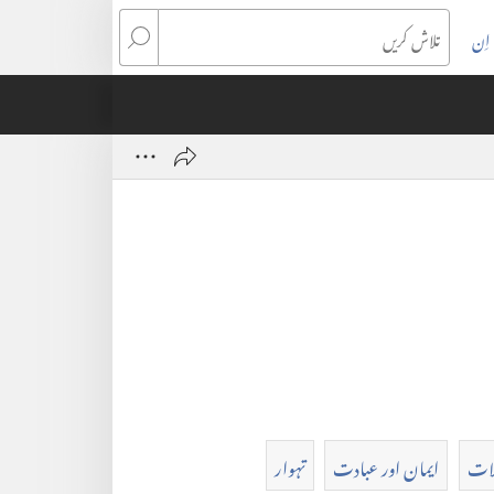
اِن
تلاش
کریں
لات
ایمان اور عبادت
تہوار