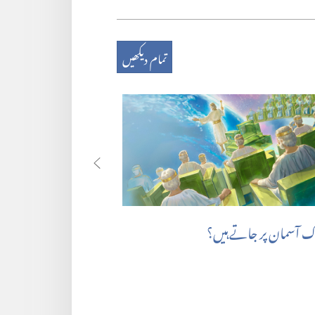
تمام دیکھیں
گ آسمان پر جاتے ہیں؟‏
آگ کی جھیل کیا ہے؟‏