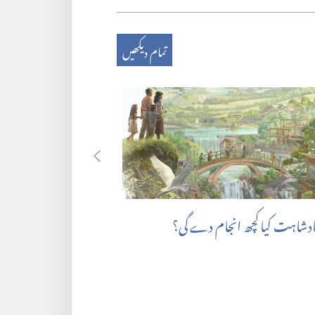
تمام دیکھیں
بادشاہت کیا کچھ انجام دے گی؟‏
کیا تمام مصیبتوں کے پیچھ