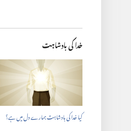
خدا کی بادشاہت
کیا خدا کی بادشاہت ہمارے دل میں ہے؟‏