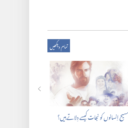
تمام دیکھیں
یح اِنسانوں کو نجات کیسے دِلاتے ہیں؟‏
یسوع مسیح کی جان کی ق