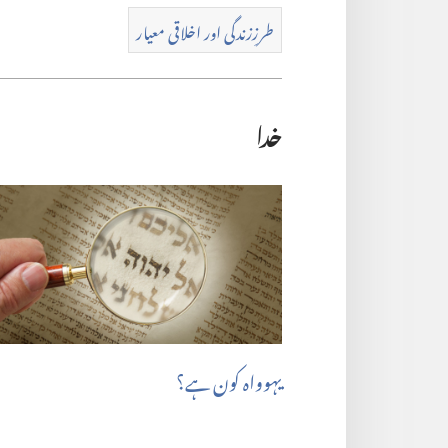
طرزِزندگی اور اخلاقی معیار
خدا
یہوواہ کون ہے؟‏