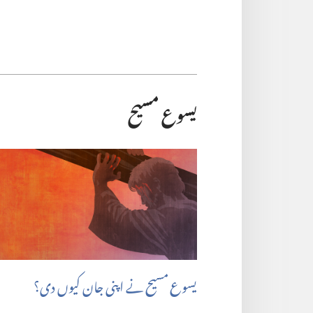
یسوع مسیح
یسوع مسیح نے اپنی جان کیوں دی؟‏