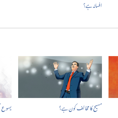
افسانہ ہے؟‏
مسیح کا مخالف کون ہے؟‏
یسوع مس