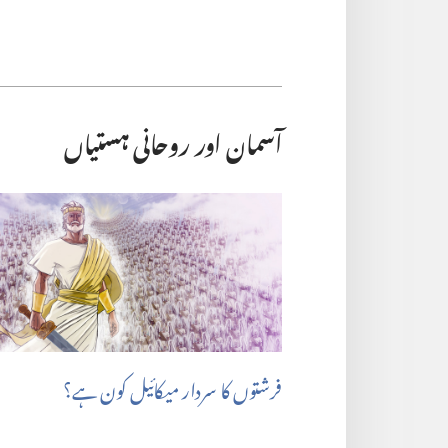
آسمان اور روحانی ہستیاں
فرشتوں کا سردار میکائیل کون ہے؟‏