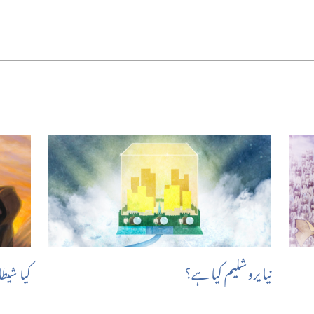
نیا یروشلیم کیا ہے؟‏
کیا شیط