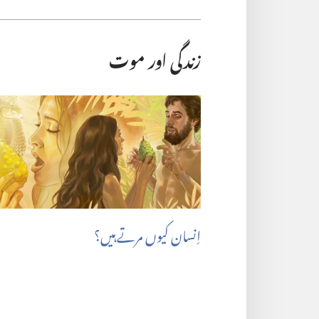
زندگی اور موت
اِنسان کیوں مرتے ہیں؟‏