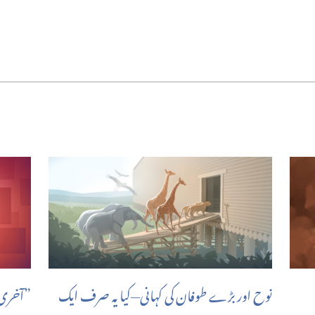
نوح اور بڑے طوفان کی کہانی—‏کیا یہ صرف ایک
‏”‏آخری