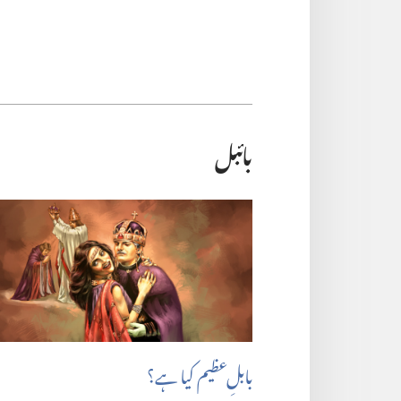
بائبل
بابلِ‌عظیم کیا ہے؟‏