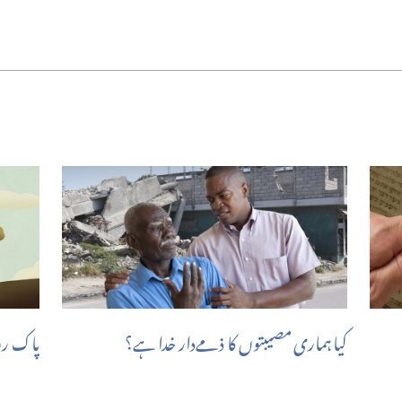
کیا ہماری مصیبتوں کا ذمے‌دار خدا ہے؟‏
پاک رو