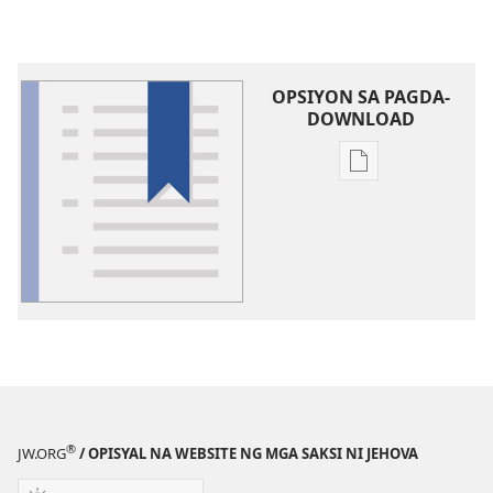
OPSIYON SA PAGDA-
DOWNLOAD
Opsiyon
sa
pagda-
download
ng
publikasyon
Glosari
®
JW.ORG
/ OPISYAL NA WEBSITE NG MGA SAKSI NI JEHOVA