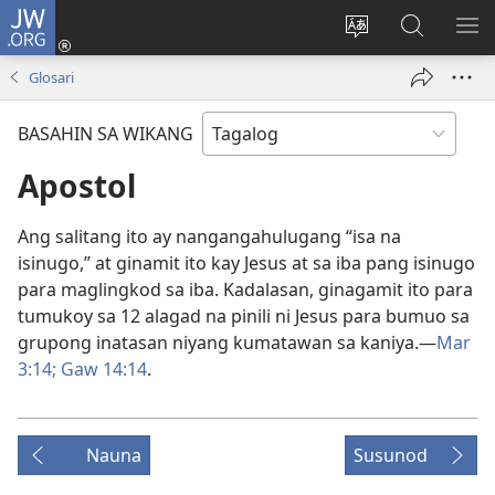
JW.ORG
Mag-
log
Baguhin
Maghana
IPA
In
ang
sa
AN
Glosari
(may
wika
JW.ORG
ME
bubukas
ng
BASAHIN SA WIKANG
na
site
bagong
Apostol
window)
Ang salitang ito ay nangangahulugang “isa na
isinugo,” at ginamit ito kay Jesus at sa iba pang isinugo
para maglingkod sa iba. Kadalasan, ginagamit ito para
tumukoy sa 12 alagad na pinili ni Jesus para bumuo sa
grupong inatasan niyang kumatawan sa kaniya.—
Mar
3:14;
Gaw 14:14
.
Nauna
Susunod