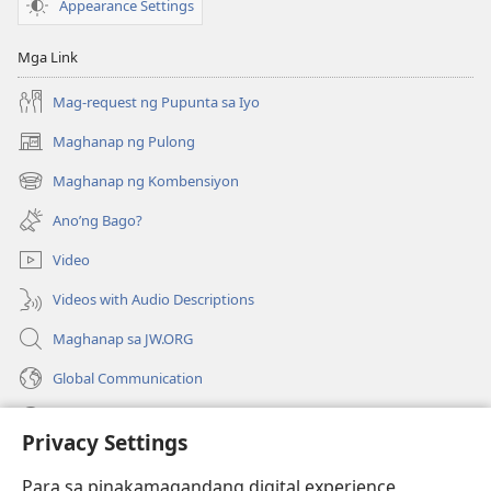
Appearance Settings
Mga Link
Mag-request ng Pupunta sa Iyo
Maghanap ng Pulong
(may
bubukas
Maghanap ng Kombensiyon
(may
na
bubukas
bagong
Ano’ng Bago?
na
window)
bagong
Video
window)
Videos with Audio Descriptions
Maghanap sa JW.ORG
Global Communication
Help
Privacy Settings
Donasyon
(may
Para sa pinakamagandang digital experience,