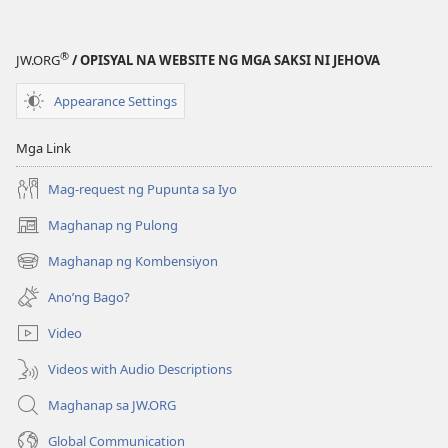
®
JW.ORG
/ OPISYAL NA WEBSITE NG MGA SAKSI NI JEHOVA
Appearance Settings
Mga Link
Mag-request ng Pupunta sa Iyo
Maghanap ng Pulong
(may
bubukas
Maghanap ng Kombensiyon
(may
na
bubukas
bagong
Ano’ng Bago?
na
window)
bagong
Video
window)
Videos with Audio Descriptions
Maghanap sa JW.ORG
Global Communication