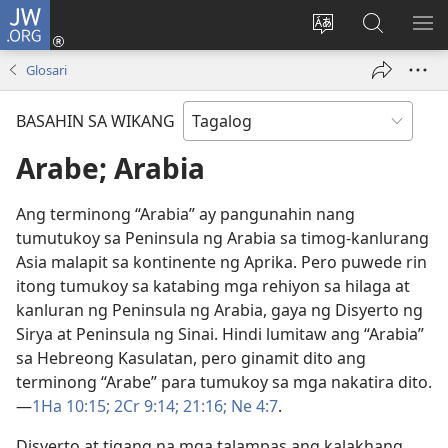
JW.ORG
Mag-
log
Baguhin
Maghana
IPA
In
ang
sa
AN
Glosari
(may
wika
JW.ORG
ME
bubukas
ng
BASAHIN SA WIKANG
na
site
bagong
Arabe; Arabia
window)
Ang terminong “Arabia” ay pangunahin nang
tumutukoy sa Peninsula ng Arabia sa timog-kanlurang
Asia malapit sa kontinente ng Aprika. Pero puwede rin
itong tumukoy sa katabing mga rehiyon sa hilaga at
kanluran ng Peninsula ng Arabia, gaya ng Disyerto ng
Sirya at Peninsula ng Sinai. Hindi lumitaw ang “Arabia”
sa Hebreong Kasulatan, pero ginamit dito ang
terminong “Arabe” para tumukoy sa mga nakatira dito.
—
1Ha 10:15;
2Cr 9:14;
21:16;
Ne 4:7
.
Disyerto at tigang na mga talampas ang kalakhang