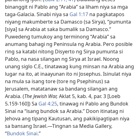
binanggit ni Pablo ang “Arabia” sa liham niya sa mga
taga-Galacia. Sinabi niya sa
Gal 1:17
na pagkatapos
niyang makumberte sa Damasco (sa Sirya), “pumunta
[siya] sa Arabia at saka bumalik sa Damasco.”
Puwedeng tumukoy ang terminong “Arabia” sa
anumang bahagi ng Peninsula ng Arabia. Pero posible
ring sa katabi nitong Disyerto ng Sirya pumunta si
Pablo, na nasa silangan ng Sirya at Israel. Noong
unang siglo C.E., tinatawag kung minsan na Arabia ang
lugar na ito, at inaayunan ito ni Josephus. Isinulat niya
na mula sa isang tore (tore ng Psephinus) sa
Jerusalem, matatanaw sa bandang silangan ang
Arabia. (
The Jewish War,
Aklat 5, kab. 4, par. 3 [Loeb
5.159-160]) Sa
Gal 4:25
, tinawag ni Pablo ang Bundok
Sinai na “isang bundok sa Arabia.” Doon itinatag ni
Jehova ang tipang Kautusan, ang pakikipagtipan niya
sa bansang Israel.—Tingnan sa Media Gallery,
“
Bundok Sinai
.”