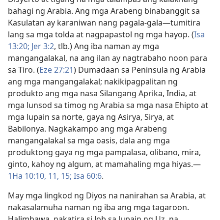
bahagi ng Arabia. Ang mga Arabeng binabanggit sa
Kasulatan ay karaniwan nang pagala-gala—tumitira
lang sa mga tolda at nagpapastol ng mga hayop. (
Isa
13:20;
Jer 3:2
, tlb.) Ang iba naman ay mga
mangangalakal, na ang ilan ay nagtrabaho noon para
sa Tiro. (
Eze 27:21
) Dumadaan sa Peninsula ng Arabia
ang mga mangangalakal; nakikipagpalitan ng
produkto ang mga nasa Silangang Aprika, India, at
mga lunsod sa timog ng Arabia sa mga nasa Ehipto at
mga lupain sa norte, gaya ng Asirya, Sirya, at
Babilonya. Nagkakampo ang mga Arabeng
mangangalakal sa mga oasis, dala ang mga
produktong gaya ng mga pampalasa, olibano, mira,
ginto, kahoy ng algum, at mamahaling mga hiyas.—
1Ha 10:10, 11,
15;
Isa 60:6
.
May mga lingkod ng Diyos na nanirahan sa Arabia, at
nakasalamuha naman ng iba ang mga tagaroon.
Halimbawa, nakatira si Job sa lupain ng Uz, na