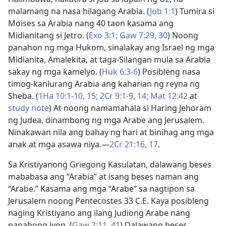
malamang na nasa hilagang Arabia. (
Job 1:1
) Tumira si
Moises sa Arabia nang 40 taon kasama ang
Midianitang si Jetro. (
Exo 3:1;
Gaw 7:29, 30
) Noong
panahon ng mga Hukom, sinalakay ang Israel ng mga
Midianita, Amalekita, at taga-Silangan mula sa Arabia
sakay ng mga kamelyo. (
Huk 6:3-6
) Posibleng nasa
timog-kanlurang Arabia ang kaharian ng reyna ng
Sheba. (
1Ha 10:1-10,
15;
2Cr 9:1-9,
14;
Mat 12:42
at
study note
) At noong namamahala si Haring Jehoram
ng Judea, dinambong ng mga Arabe ang Jerusalem.
Ninakawan nila ang bahay ng hari at binihag ang mga
anak at mga asawa niya.—
2Cr 21:16, 17
.
Sa Kristiyanong Griegong Kasulatan, dalawang beses
mababasa ang “Arabia” at isang beses naman ang
“Arabe.” Kasama ang mga “Arabe” sa nagtipon sa
Jerusalem noong Pentecostes 33 C.E. Kaya posibleng
naging Kristiyano ang ilang Judiong Arabe nang
panahong iyon. (
Gaw 2:11,
41
) Dalawang beses