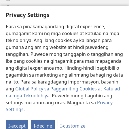
Help
Privacy Settings
Donasyon
(may
Para sa pinakamagandang digital experience,
bubukas
gumagamit kami ng mga cookies at katulad na mga
na
Watchtower ONLINE LIBRARY™
teknolohiya. Ang ilang cookies ay kailangan para
(may
bagong
gumana ang aming website at hindi puwedeng
bubukas
window)
®
JW Hub
na
tanggihan. Puwede mong tanggapin o tanggihan ang
(may
bagong
bubukas
iba pang cookies na ginagamit para mas mapaganda
window)
®
JW Library
na
ang digital experience mo. Hinding-hindi ipagbibili o
bagong
gagamitin sa marketing ang alinmang bahagi ng data
window)
®
Watchtower Library
na ito. Para sa karagdagang impormasyon, basahin
ang
Global Policy sa Paggamit ng Cookies at Katulad
na mga Teknolohiya
. Puwede mong baguhin ang
settings mo anumang oras. Magpunta sa
Privacy
Copyright
© 2026 Watch Tower Bible and Tract Society of Pennsylvania.
Settings
.
Ip
KASUNDUAN SA PAGGAMIT
|
PRIVACY POLICY
|
PRIVACY SETTINGS
a
I-accept
I-decline
I-customize
Ta