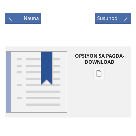
Nauna
Susunod
OPSIYON SA PAGDA-
DOWNLOAD
Opsiyon
sa
pagda-
download
ng
publikasyon
Glosari