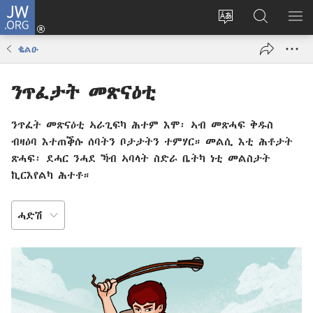
JW.ORG
እቶ
(opens
ቋንቋ
ኣብ
ዝር
new
ወብ
JW.ORG
ኣር
ቈልዑ
window)
ሳይት
ድለ
ቀይር
ንጥፈታት መጽናዕቲ
ንጥፈት መጽናዕቲ ኣራጊፍካ ሕተም እሞ፡ ኣብ መጽሓፍ ቅዱስ
ብዛዕባ እተጠቕሱ ሰባትን ቦታታትን ተምሃር። መልሲ እቲ ሕቶታት
ጽሓፍ፡ ደሓር ንሓደ ኻብ ኣባላት ስድራ ቤትካ ነቲ መልስታት
ኪርእየልካ ሕተቶ።
ስራዕ