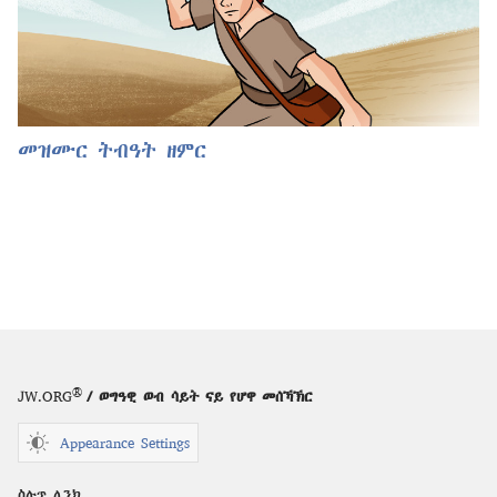
መዝሙር ትብዓት ዘምር
®
JW.ORG
/ ወግዓዊ ወብ ሳይት ናይ የሆዋ መሰኻኽር
Appearance Settings
ስሉጥ ሊንክ