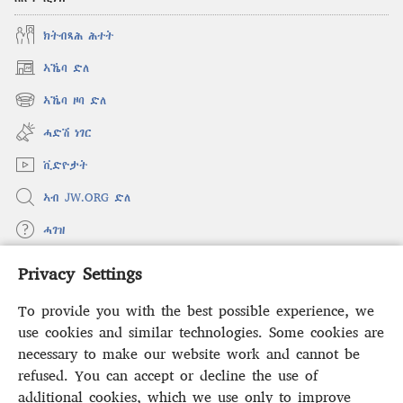
ክትብጻሕ ሕተት
ኣኼባ ድለ
(opens
new
ኣኼባ ዞባ ድለ
(opens
window)
new
ሓድሽ ነገር
window)
ቪድዮታት
ኣብ JW.ORG ድለ
ሓገዝ
Privacy Settings
ወፈያ
(opens
new
To provide you with the best possible experience, we
window)
ቤተ መጻሕፍቲ ኢንተርነት ግምቢ ዘብዐኛ
use cookies and similar technologies. Some cookies are
(opens
new
necessary to make our website work and cannot be
®
JW Hub
window)
(opens
refused. You can accept or decline the use of
new
additional cookies, which we use only to improve