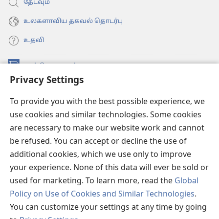
தேடவும்
உலகளாவிய தகவல் தொடர்பு
உதவி
நன்கொடைகள்
(opens
Privacy Settings
new
window)
உவாட்ச்டவர் ஆன்லைன் லைப்ரரி™
(opens
To provide you with the best possible experience, we
new
use cookies and similar technologies. Some cookies
®
JW Hub
window)
(opens
are necessary to make our website work and cannot
new
be refused. You can accept or decline the use of
JW லைப்ரரி
window)
additional cookies, which we use only to improve
உவாட்ச்டவர் லைப்ரரி
your experience. None of this data will ever be sold or
used for marketing. To learn more, read the
Global
Policy on Use of Cookies and Similar Technologies
.
You can customize your settings at any time by going
Copyright
© 2026 Watch Tower Bible and Tract Society of Pennsylvania.