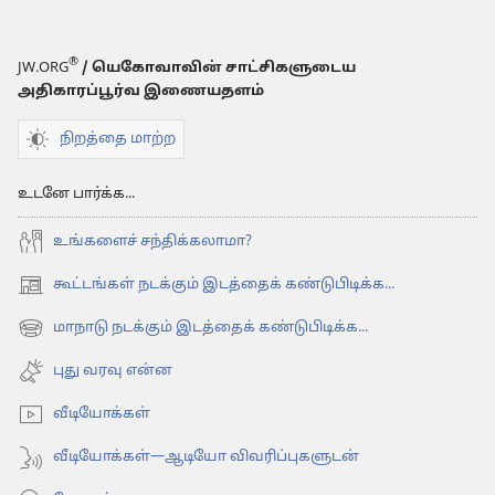
®
JW.ORG
/ யெகோவாவின் சாட்சிகளுடைய
அதிகாரப்பூர்வ இணையதளம்
நிறத்தை மாற்ற
உடனே பார்க்க...
உங்களைச் சந்திக்கலாமா?
கூட்டங்கள் நடக்கும் இடத்தைக் கண்டுபிடிக்க...
(opens
new
மாநாடு நடக்கும் இடத்தைக் கண்டுபிடிக்க...
(opens
window)
new
புது வரவு என்ன
window)
வீடியோக்கள்
வீடியோக்கள்—ஆடியோ விவரிப்புகளுடன்