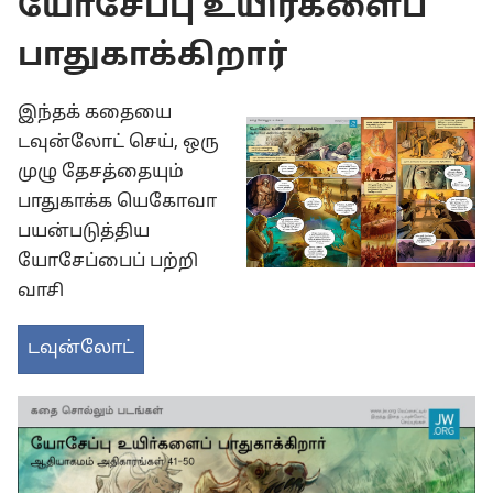
யோசேப்பு உயிர்களைப்
பாதுகாக்கிறார்
இந்தக் கதையை
டவுன்லோட் செய், ஒரு
முழு தேசத்தையும்
பாதுகாக்க யெகோவா
பயன்படுத்திய
யோசேப்பைப் பற்றி
வாசி
டவுன்லோட்