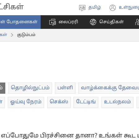
சிகள்
தமிழ்
உள்நுழ
மொழியை
(ope
தேர்ந்தெடுங்கள்
new
ிள் போதனைகள்
லைப்ரரி
செய்திகள்
wind
கள்
குடும்பம்
ம்
தொழில்நுட்பம்
பள்ளி
வாழ்க்கைக்கு தேவ
்
ஓய்வு நேரம்
செக்ஸ்
டேட்டிங்
உடல்நலம்
எப்போதுமே பிரச்சினை தானா? உங்கள் கூட