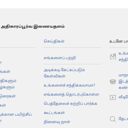
 அதிகாரப்பூர்வ இணையதளம்
செய்திகள்
உடனே பார்
உங்
எங்களைப் பற்றி
சந்த
்
அடிக்கடி கேட்கப்படும்
கங்கள்
மாநா
கேள்விகள்
ரதிகளும்
இடத
(opens
உங்களைச் சந்திக்கலாமா?
்களும்
கண்டு
new
எங்களைத் தொடர்புகொள்ள
டுரைகள்
window)
வீடி
பெத்தேலைச் சுற்றிப் பார்க்க
கள்
கூட்டங்கள்
க்கான பயிற்சிப்
தேடவ
்
நினைவு நாள்