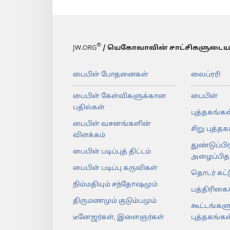
®
JW.ORG
/ யெகோவாவின் சாட்சிகளுடைய
பைபிள் போதனைகள்
லைப்ரரி
பைபிள் கேள்விகளுக்கான
பைபிள்
பதில்கள்
புத்தகங்கள
பைபிள் வசனங்களின்
சிறு புத்த
விளக்கம்
துண்டுப்பி
பைபிள் படிப்புத் திட்டம்
அழைப்பிதழ
பைபிள் படிப்பு கருவிகள்
தொடர் கட்
நிம்மதியும் சந்தோஷமும்
பத்திரிகை
திருமணமும் குடும்பமும்
கூட்டங்களு
டீனேஜர்கள், இளைஞர்கள்
புத்தகங்கள