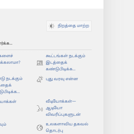
நிறத்தை மாற்ற
க்க...
களைச்
கூட்டங்கள் நடக்கும்
ிக்கலாமா?
இடத்தைக்
(opens
கண்டுபிடிக்க...
new
டு நடக்கும்
window)
புது வரவு என்ன
்தைக்
பிடிக்க...
வீடியோக்கள்—
யோக்கள்
ஆடியோ
விவரிப்புகளுடன்
உலகளாவிய தகவல்
ும்
தொடர்பு