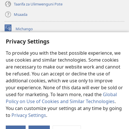
Taarifa za Ulimwenguni Pote
Msaada
Michango
(opens
new
Privacy Settings
window)
Watchtower MAKTABA KWENYE MTANDAO™
(opens
To provide you with the best possible experience, we
new
®
JW Hub
window)
use cookies and similar technologies. Some cookies
(opens
new
are necessary to make our website work and cannot
®
JW Library
window)
be refused. You can accept or decline the use of
additional cookies, which we use only to improve
Watchtower Library
your experience. None of this data will ever be sold or
used for marketing. To learn more, read the
Global
Policy on Use of Cookies and Similar Technologies
.
You can customize your settings at any time by going
Copyright
© 2026 Watch Tower Bible and Tract Society of Pennsylvania.
to
Privacy Settings
.
O
MASHARTI YA MATUMIZI
|
SERA YA FARAGHA
|
PRIVACY SETTINGS
Ya