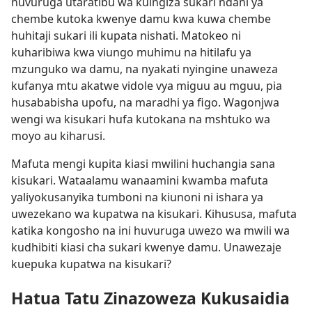
huvuruga utaratibu wa kuingiza sukari ndani ya
chembe kutoka kwenye damu kwa kuwa chembe
huhitaji sukari ili kupata nishati. Matokeo ni
kuharibiwa kwa viungo muhimu na hitilafu ya
mzunguko wa damu, na nyakati nyingine unaweza
kufanya mtu akatwe vidole vya miguu au mguu, pia
husababisha upofu, na maradhi ya figo. Wagonjwa
wengi wa kisukari hufa kutokana na mshtuko wa
moyo au kiharusi.
Mafuta mengi kupita kiasi mwilini huchangia sana
kisukari. Wataalamu wanaamini kwamba mafuta
yaliyokusanyika tumboni na kiunoni ni ishara ya
uwezekano wa kupatwa na kisukari. Kihususa, mafuta
katika kongosho na ini huvuruga uwezo wa mwili wa
kudhibiti kiasi cha sukari kwenye damu. Unawezaje
kuepuka kupatwa na kisukari?
Hatua Tatu Zinazoweza Kukusaidia