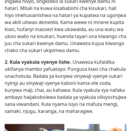
Ingawa hivyo, ongezeko la sukari kwenye damu ni
hatari. Mbali na kuwa kisababishi cha kisukari, hali
hiyo imehusianishwa na hatari ya kupatwa na ugonjwa
wa akili uitwao
dementia.
Kama wewe ni mnene kupita
kiasi, hufanyi mazoezi kwa ukawaida, au una watu wa
ukoo walio na kisukari, huenda tayari una kiwango cha
juu cha sukari kwenye damu. Unaweza kujua kiwango
chako cha sukari ukipimwa damu.
2
.
Kula vyakula vyenye lishe.
Unaweza kufaidika
ukifanya mambo yafuatayo: Punguza kiasi cha chakula
unachokula. Badala ya kunywa vinywaji vyenye sukari
nyingi au vinywaji vyenye kaboni kama vile soda,
kunywa maji, chai, au kahawa. Kula vyakula vya nafaka
ambayo haijakobolewa badala ya vyakula vilivyochujwa
sana viwandani. Kula nyama isiyo na mafuta mengi,
samaki, njugu, karanga, na maharagwe.