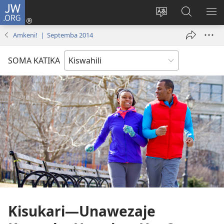
JW.ORG
Ingia
(opens
Badili
Tafuta
ON
new
lugha
Katika
ME
Amkeni! | Septemba 2014
window)
ya
JW.ORG
tovuti
SOMA KATIKA
Kisukari
—Unawezaje