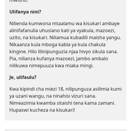
mwisho.
Ulifanya nini?
Nilienda kumwona mtaalamu wa kisukari ambaye
alinifafanulia uhusiano kati ya vyakula, mazoezi,
uzito, na kisukari. Niliamua kubadili maisha yangu.
Nikaanza kula mboga kabla ya kula chakula
kingine. Hilo lilinipunguzia njaa hivyo sikula sana.
Pia, nilianza kufanya mazoezi, jambo ambalo
nilikuwa nimepuuza kwa miaka mingi.
Je, ulifaulu?
Kwa kipindi cha miezi 18, nilipunguza asilimia kumi
ya uzani wangu, na ninahisi vizuri sana.
Nimeazimia kwamba sitaishi tena kama zamani.
Hupaswi kucheza na kisukari!