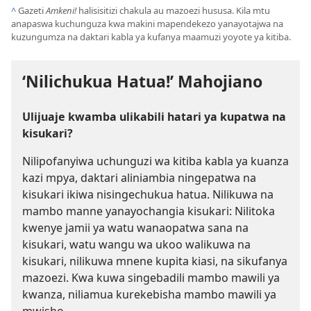
^
Gazeti
Amkeni!
halisisitizi chakula au mazoezi hususa. Kila mtu
anapaswa kuchunguza kwa makini mapendekezo yanayotajwa na
kuzungumza na daktari kabla ya kufanya maamuzi yoyote ya kitiba.
‘Nilichukua Hatua!’ Mahojiano
Ulijuaje kwamba ulikabili hatari ya kupatwa na
kisukari?
Nilipofanyiwa uchunguzi wa kitiba kabla ya kuanza
kazi mpya, daktari aliniambia ningepatwa na
kisukari ikiwa nisingechukua hatua. Nilikuwa na
mambo manne yanayochangia kisukari: Nilitoka
kwenye jamii ya watu wanaopatwa sana na
kisukari, watu wangu wa ukoo walikuwa na
kisukari, nilikuwa mnene kupita kiasi, na sikufanya
mazoezi. Kwa kuwa singebadili mambo mawili ya
kwanza, niliamua kurekebisha mambo mawili ya