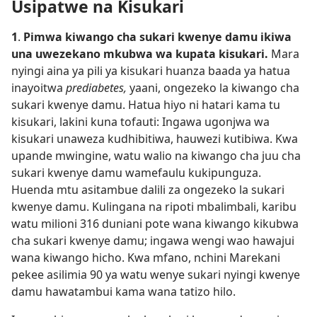
Usipatwe na Kisukari
1
.
Pimwa kiwango cha sukari kwenye damu ikiwa
una uwezekano mkubwa wa kupata kisukari.
Mara
nyingi aina ya pili ya kisukari huanza baada ya hatua
inayoitwa
prediabetes,
yaani, ongezeko la kiwango cha
sukari kwenye damu. Hatua hiyo ni hatari kama tu
kisukari, lakini kuna tofauti: Ingawa ugonjwa wa
kisukari unaweza kudhibitiwa, hauwezi kutibiwa. Kwa
upande mwingine, watu walio na kiwango cha juu cha
sukari kwenye damu wamefaulu kukipunguza.
Huenda mtu asitambue dalili za ongezeko la sukari
kwenye damu. Kulingana na ripoti mbalimbali, karibu
watu milioni 316 duniani pote wana kiwango kikubwa
cha sukari kwenye damu; ingawa wengi wao hawajui
wana kiwango hicho. Kwa mfano, nchini Marekani
pekee asilimia 90 ya watu wenye sukari nyingi kwenye
damu hawatambui kama wana tatizo hilo.