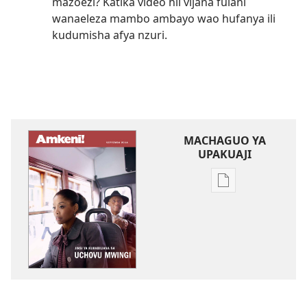
mazoezi? Katika video hii vijana fulani
wanaeleza mambo ambayo wao hufanya ili
kudumisha afya nzuri.
MACHAGUO YA
UPAKUAJI
Mbinu
za
kupakua
machapisho
ya
elektroni
AMKENI!
Jinsi