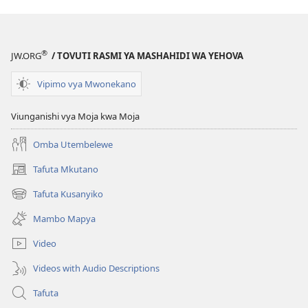
ya
Kukabiliana
na
®
JW.ORG
/ TOVUTI RASMI YA MASHAHIDI WA YEHOVA
Uchovu
Mwingi
Vipimo vya Mwonekano
Viunganishi vya Moja kwa Moja
Omba Utembelewe
Tafuta Mkutano
(opens
new
Tafuta Kusanyiko
(opens
window)
new
Mambo Mapya
window)
Video
Videos with Audio Descriptions
Tafuta