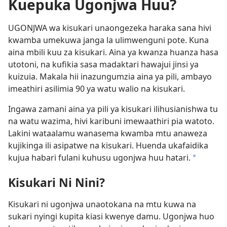
Kuepuka Ugonjwa Huu?
UGONJWA wa kisukari unaongezeka haraka sana hivi
kwamba umekuwa janga la ulimwenguni pote. Kuna
aina mbili kuu za kisukari. Aina ya kwanza huanza hasa
utotoni, na kufikia sasa madaktari hawajui jinsi ya
kuizuia. Makala hii inazungumzia aina ya pili, ambayo
imeathiri asilimia 90 ya watu walio na kisukari.
Ingawa zamani aina ya pili ya kisukari ilihusianishwa tu
na watu wazima, hivi karibuni imewaathiri pia watoto.
Lakini wataalamu wanasema kwamba mtu anaweza
kujikinga ili asipatwe na kisukari. Huenda ukafaidika
kujua habari fulani kuhusu ugonjwa huu hatari.
*
Kisukari Ni Nini?
Kisukari ni ugonjwa unaotokana na mtu kuwa na
sukari nyingi kupita kiasi kwenye damu. Ugonjwa huo