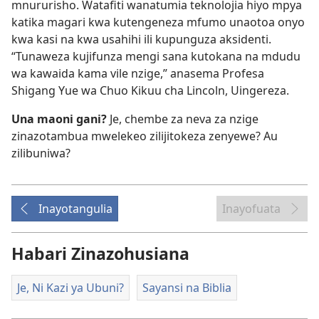
mnururisho. Watafiti wanatumia teknolojia hiyo mpya
katika magari kwa kutengeneza mfumo unaotoa onyo
kwa kasi na kwa usahihi ili kupunguza aksidenti.
“Tunaweza kujifunza mengi sana kutokana na mdudu
wa kawaida kama vile nzige,” anasema Profesa
Shigang Yue wa Chuo Kikuu cha Lincoln, Uingereza.
Una maoni gani?
Je, chembe za neva za nzige
zinazotambua mwelekeo zilijitokeza zenyewe? Au
zilibuniwa?
Inayotangulia
Inayofuata
Habari Zinazohusiana
Je, Ni Kazi ya Ubuni?
Sayansi na Biblia