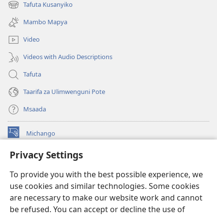
new
Tafuta Kusanyiko
(opens
window)
new
Mambo Mapya
window)
Video
Videos with Audio Descriptions
Tafuta
Taarifa za Ulimwenguni Pote
Msaada
Michango
(opens
new
Privacy Settings
window)
Watchtower MAKTABA KWENYE MTANDAO™
(opens
To provide you with the best possible experience, we
new
®
JW Hub
window)
use cookies and similar technologies. Some cookies
(opens
new
are necessary to make our website work and cannot
®
JW Library
window)
be refused. You can accept or decline the use of