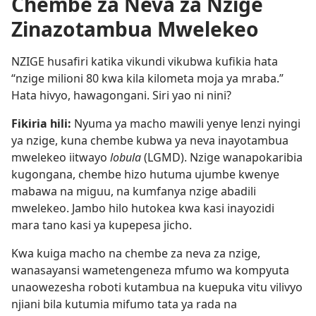
Chembe za Neva za Nzige
Zinazotambua Mwelekeo
NZIGE husafiri katika vikundi vikubwa kufikia hata
“nzige milioni 80 kwa kila kilometa moja ya mraba.”
Hata hivyo, hawagongani. Siri yao ni nini?
Fikiria hili:
Nyuma ya macho mawili yenye lenzi nyingi
ya nzige, kuna chembe kubwa ya neva inayotambua
mwelekeo iitwayo
lobula
(LGMD). Nzige wanapokaribia
kugongana, chembe hizo hutuma ujumbe kwenye
mabawa na miguu, na kumfanya nzige abadili
mwelekeo. Jambo hilo hutokea kwa kasi inayozidi
mara tano kasi ya kupepesa jicho.
Kwa kuiga macho na chembe za neva za nzige,
wanasayansi wametengeneza mfumo wa kompyuta
unaowezesha roboti kutambua na kuepuka vitu vilivyo
njiani bila kutumia mifumo tata ya rada na