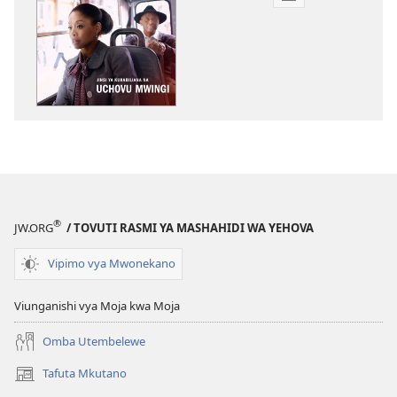
Mbinu
za
kupakua
machapisho
ya
elektroni
AMKENI!
Jinsi
ya
Kukabiliana
na
®
JW.ORG
/ TOVUTI RASMI YA MASHAHIDI WA YEHOVA
Uchovu
Mwingi
Vipimo vya Mwonekano
Viunganishi vya Moja kwa Moja
Omba Utembelewe
Tafuta Mkutano
(opens