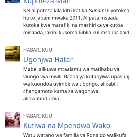
Kupoteza Mali
Kei alipoteza kila kitu katika
tsunami
iliyotokea
huko Japani mwaka 2011. Alipata msaada
kutoka kwa marafiki na mashirika ya kutoa
misaada, lakini kusoma Biblia kulimsaidia zaidi.
HABARI KUU
Ugonjwa Hatari
Mabel alikuwa mtaalamu wa matibabu ya
viungo vya mwili. Baada ya kufanyiwa upasuaji
wa kuondoa uvimbe wa ubongo, alikabili
changamoto kama za wagonjwa
aliowahudumia.
HABARI KUU
Kufiwa na Mpendwa Wako
Watu watano wa familia ya Ronaldo walikufa