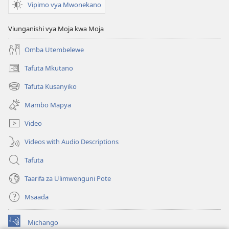
Vipimo vya Mwonekano
Viunganishi vya Moja kwa Moja
Omba Utembelewe
Tafuta Mkutano
(opens
new
Tafuta Kusanyiko
(opens
window)
new
Mambo Mapya
window)
Video
Videos with Audio Descriptions
Tafuta
Taarifa za Ulimwenguni Pote
Msaada
Michango
(opens