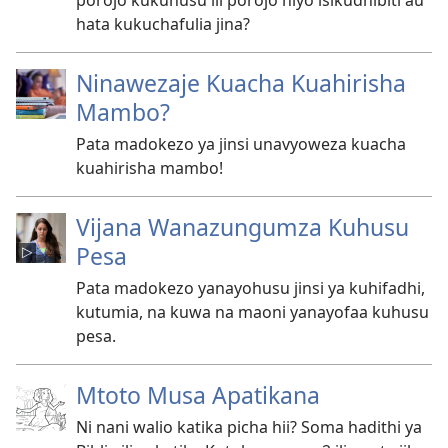
porojo kukuhusu ili porojo hiyo isikudhibiti au
hata kukuchafulia jina?
Ninawezaje Kuacha Kuahirisha
Mambo?
Pata madokezo ya jinsi unavyoweza kuacha
kuahirisha mambo!
Vijana Wanazungumza Kuhusu
Pesa
Pata madokezo yanayohusu jinsi ya kuhifadhi,
kutumia, na kuwa na maoni yanayofaa kuhusu
pesa.
Mtoto Musa Apatikana
Ni nani walio katika picha hii? Soma hadithi ya