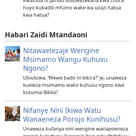
kwamba ni jambo lisilowezekana kwa chura
huyo kubadili mfumo wake wa uzazi hatua
kwa hatua?
Habari Zaidi Mtandaoni
Nitawaelezaje Wengine
Msimamo Wangu Kuhusu
Ngono?
Ukiulizwa, ‘Wewe bado ni bikira?’ je, unaweza
kueleza msimamo wako kuhusu ngono kwa
kutumia Biblia?
Nifanye Nini Ikiwa Watu
Wanaeneza Porojo Kunihusu?
Unaweza kufanya nini wengine wanapoeneza