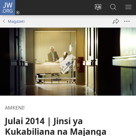
JW.ORG
Ingia
(opens
Badili
Tafuta
ON
new
lugha
Katika
ME
Magazeti
window)
ya
JW.ORG
tovuti
AMKENI!
Julai 2014 | Jinsi ya
Kukabiliana na Majanga