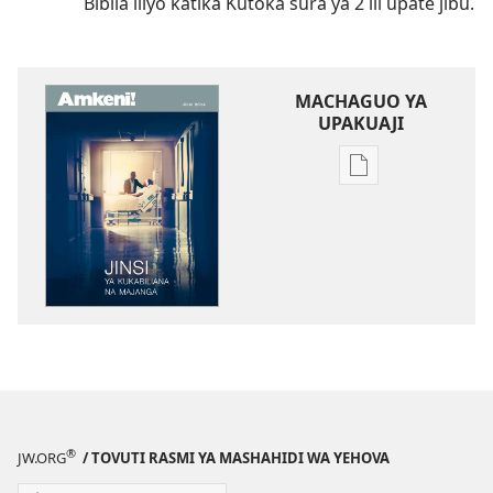
Biblia iliyo katika Kutoka sura ya 2 ili upate jibu.
MACHAGUO YA
UPAKUAJI
Mbinu
za
kupakua
machapisho
ya
elektroni
AMKENI!
Jinsi
ya
Kukabiliana
na
®
JW.ORG
/ TOVUTI RASMI YA MASHAHIDI WA YEHOVA
Majanga