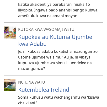
katika aksidenti ya barabarani miaka 16
iliyopita. Ingawa bado anahisi pengo kubwa,
amefaulu kuwa na amani moyoni.
KUTOKA KWA WASOMAJI WETU
Kupokea au Kutuma Ujumbe
kwa Adabu
Je, ni kukosa adabu kukatisha mazungumzo ili
usome ujumbe wa simu? Au je, ni vibaya
kupuuza ujumbe wa simu ili uendelee na
mazungumzo?
NCHI NA WATU
Kutembelea Ireland
Soma kuhusu watu wachangamfu wa ‘kisiwa
cha kijani.’