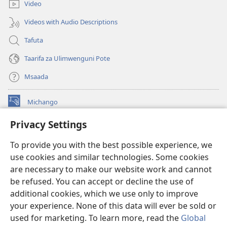
Video
Videos with Audio Descriptions
Tafuta
Taarifa za Ulimwenguni Pote
Msaada
Michango
(opens
new
Privacy Settings
window)
Watchtower MAKTABA KWENYE MTANDAO™
(opens
To provide you with the best possible experience, we
new
®
JW Hub
window)
use cookies and similar technologies. Some cookies
(opens
new
are necessary to make our website work and cannot
®
JW Library
window)
be refused. You can accept or decline the use of
additional cookies, which we use only to improve
Watchtower Library
your experience. None of this data will ever be sold or
used for marketing. To learn more, read the
Global