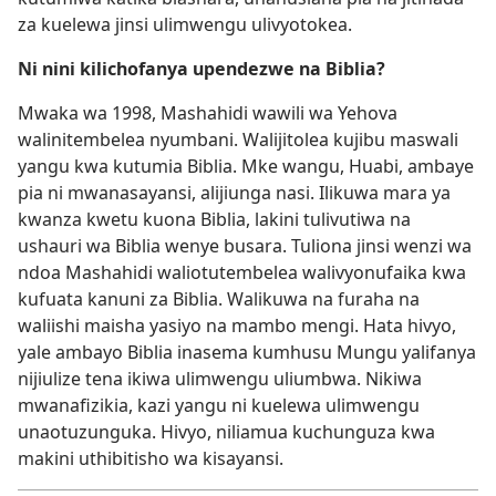
za kuelewa jinsi ulimwengu ulivyotokea.
Ni nini kilichofanya upendezwe na Biblia?
Mwaka wa 1998, Mashahidi wawili wa Yehova
walinitembelea nyumbani. Walijitolea kujibu maswali
yangu kwa kutumia Biblia. Mke wangu, Huabi, ambaye
pia ni mwanasayansi, alijiunga nasi. Ilikuwa mara ya
kwanza kwetu kuona Biblia, lakini tulivutiwa na
ushauri wa Biblia wenye busara. Tuliona jinsi wenzi wa
ndoa Mashahidi waliotutembelea walivyonufaika kwa
kufuata kanuni za Biblia. Walikuwa na furaha na
waliishi maisha yasiyo na mambo mengi. Hata hivyo,
yale ambayo Biblia inasema kumhusu Mungu yalifanya
nijiulize tena ikiwa ulimwengu uliumbwa. Nikiwa
mwanafizikia, kazi yangu ni kuelewa ulimwengu
unaotuzunguka. Hivyo, niliamua kuchunguza kwa
makini uthibitisho wa kisayansi.