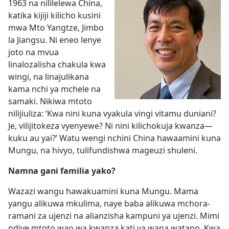
1963 na nililelewa China,
katika kijiji kilicho kusini
mwa Mto Yangtze, Jimbo
la Jiangsu. Ni eneo lenye
joto na mvua
linalozalisha chakula kwa
wingi, na linajulikana
kama nchi ya mchele na
samaki. Nikiwa mtoto
nilijiuliza: ‘Kwa nini kuna vyakula vingi vitamu duniani?
Je, vilijitokeza vyenyewe? Ni nini kilichokuja kwanza—
kuku au yai?’ Watu wengi nchini China hawaamini kuna
Mungu, na hivyo, tulifundishwa mageuzi shuleni.
Namna gani familia yako?
Wazazi wangu hawakuamini kuna Mungu. Mama
yangu alikuwa mkulima, naye baba alikuwa mchora-
ramani za ujenzi na alianzisha kampuni ya ujenzi. Mimi
ndiye mtoto wao wa kwanza kati ya wana watano. Kwa