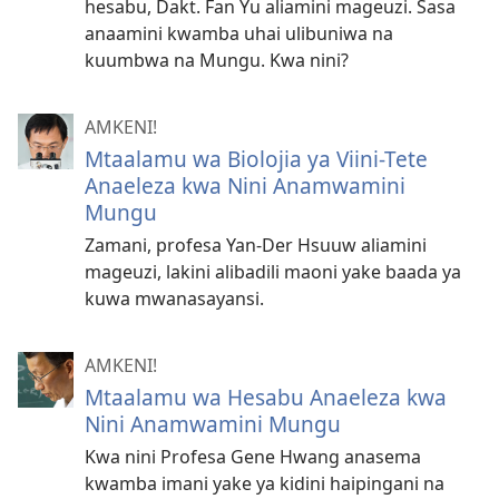
hesabu, Dakt. Fan Yu aliamini mageuzi. Sasa
anaamini kwamba uhai ulibuniwa na
kuumbwa na Mungu. Kwa nini?
AMKENI!
Mtaalamu wa Biolojia ya Viini-Tete
Anaeleza kwa Nini Anamwamini
Mungu
Zamani, profesa Yan-Der Hsuuw aliamini
mageuzi, lakini alibadili maoni yake baada ya
kuwa mwanasayansi.
AMKENI!
Mtaalamu wa Hesabu Anaeleza kwa
Nini Anamwamini Mungu
Kwa nini Profesa Gene Hwang anasema
kwamba imani yake ya kidini haipingani na