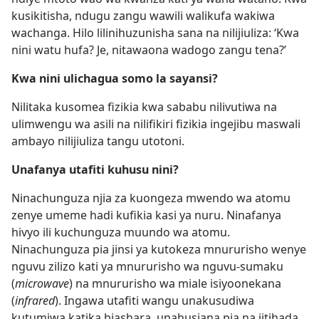
kusikitisha, ndugu zangu wawili walikufa wakiwa
wachanga. Hilo lilinihuzunisha sana na nilijiuliza: ‘Kwa
nini watu hufa? Je, nitawaona wadogo zangu tena?’
Kwa nini ulichagua somo la sayansi?
Nilitaka kusomea fizikia kwa sababu nilivutiwa na
ulimwengu wa asili na nilifikiri fizikia ingejibu maswali
ambayo nilijiuliza tangu utotoni.
Unafanya utafiti kuhusu nini?
Ninachunguza njia za kuongeza mwendo wa atomu
zenye umeme hadi kufikia kasi ya nuru. Ninafanya
hivyo ili kuchunguza muundo wa atomu.
Ninachunguza pia jinsi ya kutokeza mnururisho
wenye
nguvu zilizo kati ya mnururisho wa nguvu-sumaku
(
microwave
) na mnururisho wa miale isiyoonekana
(
infrared
). Ingawa utafiti wangu unakusudiwa
kutumiwa katika biashara, unahusiana pia na jitihada