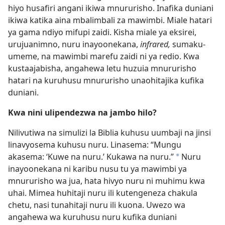
hiyo husafiri angani ikiwa mnururisho. Inafika duniani
ikiwa katika aina mbalimbali za mawimbi. Miale hatari
ya gama ndiyo mifupi zaidi. Kisha miale ya eksirei,
urujuanimno, nuru inayoonekana,
infrared,
sumaku-
umeme, na mawimbi marefu zaidi ni ya redio. Kwa
kustaajabisha, angahewa letu huzuia mnururisho
hatari na kuruhusu mnururisho unaohitajika kufika
duniani.
Kwa nini ulipendezwa na jambo hilo?
Nilivutiwa na simulizi la Biblia kuhusu uumbaji na jinsi
linavyosema kuhusu nuru. Linasema: “Mungu
akasema: ‘Kuwe na nuru.’ Kukawa na nuru.”
Nuru
*
inayoonekana ni karibu nusu tu ya mawimbi ya
mnururisho wa jua, hata hivyo nuru ni muhimu kwa
uhai. Mimea huhitaji nuru ili kutengeneza chakula
chetu, nasi tunahitaji nuru ili kuona. Uwezo wa
angahewa wa kuruhusu nuru kufika duniani