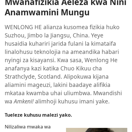
Mwanafizikia Aeleza kwa Nini
Anamwamini Mungu
WENLONG HE alianza kusomea fizikia huko
Suzhou, Jimbo la Jiangsu, China. Yeye
husaidia kuhariri jarida fulani la kimataifa
linalohusu teknolojia na ameandika habari
nyingi za kisayansi. Kwa sasa, Wenlong He
anafanya kazi katika Chuo Kikuu cha
Strathclyde, Scotland. Alipokuwa kijana
aliamini mageuzi, lakini baadaye alifikia
mkataa kwamba uhai uliumbwa. Mwandishi
wa
Amkeni!
alimhoji kuhusu imani yake.
Tueleze kuhusu malezi yako.
Nilizaliwa mwaka wa