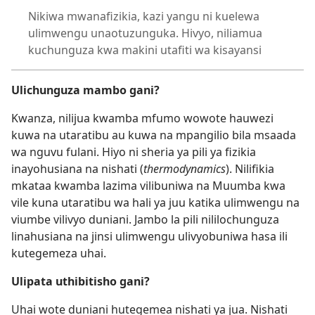
Nikiwa mwanafizikia, kazi yangu ni kuelewa
ulimwengu unaotuzunguka. Hivyo, niliamua
kuchunguza kwa makini utafiti wa kisayansi
Ulichunguza mambo gani?
Kwanza, nilijua kwamba mfumo wowote hauwezi
kuwa na utaratibu au kuwa na mpangilio bila msaada
wa nguvu fulani. Hiyo ni sheria ya pili ya fizikia
inayohusiana na nishati (
thermodynamics
). Nilifikia
mkataa kwamba lazima vilibuniwa na Muumba kwa
vile kuna utaratibu wa hali ya juu katika ulimwengu na
viumbe vilivyo duniani. Jambo la pili nililochunguza
linahusiana na jinsi ulimwengu ulivyobuniwa hasa ili
kutegemeza uhai.
Ulipata uthibitisho gani?
Uhai wote duniani hutegemea nishati ya jua. Nishati