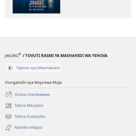
ya
elektroni
AMKENI!
Jinsi
ya
Kukabiliana
na
®
JW.ORG
/ TOVUTI RASMI YA MASHAHIDI WA YEHOVA
Majanga
Vipimo vya Mwonekano
Viunganishi vya Moja kwa Moja
Omba Utembelewe
Tafuta Mkutano
(opens
new
Tafuta Kusanyiko
(opens
window)
new
Mambo Mapya
window)