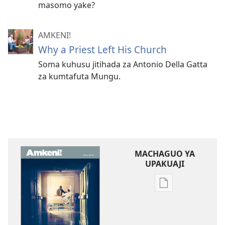
masomo yake?
AMKENI!
Why a Priest Left His Church
Soma kuhusu jitihada za Antonio Della Gatta
za kumtafuta Mungu.
MACHAGUO YA
UPAKUAJI
Mbinu
za
kupakua
machapisho