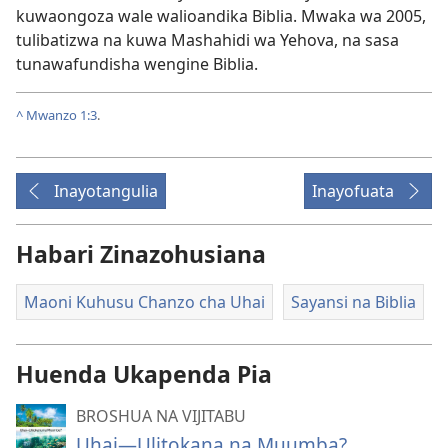
kuwaongoza wale walioandika Biblia. Mwaka wa 2005,
tulibatizwa na kuwa Mashahidi wa Yehova, na sasa
tunawafundisha wengine Biblia.
^
Mwanzo 1:3
.
Inayotangulia
Inayofuata
Habari Zinazohusiana
Maoni Kuhusu Chanzo cha Uhai
Sayansi na Biblia
Huenda Ukapenda Pia
BROSHUA NA VIJITABU
Uhai—Ulitokana na Muumba?