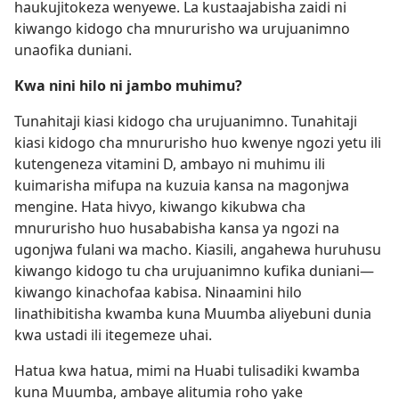
haukujitokeza wenyewe. La kustaajabisha zaidi ni
kiwango kidogo cha mnururisho wa urujuanimno
unaofika duniani.
Kwa nini hilo ni jambo muhimu?
Tunahitaji kiasi kidogo cha urujuanimno. Tunahitaji
kiasi kidogo cha mnururisho huo kwenye ngozi yetu ili
kutengeneza vitamini D, ambayo ni muhimu ili
kuimarisha mifupa na kuzuia kansa na magonjwa
mengine. Hata hivyo, kiwango kikubwa cha
mnururisho huo husababisha kansa ya ngozi na
ugonjwa fulani wa macho. Kiasili, angahewa huruhusu
kiwango kidogo tu cha urujuanimno kufika duniani—
kiwango kinachofaa kabisa. Ninaamini hilo
linathibitisha kwamba kuna Muumba aliyebuni dunia
kwa ustadi ili itegemeze uhai.
Hatua kwa hatua, mimi na Huabi tulisadiki kwamba
kuna Muumba, ambaye alitumia roho yake