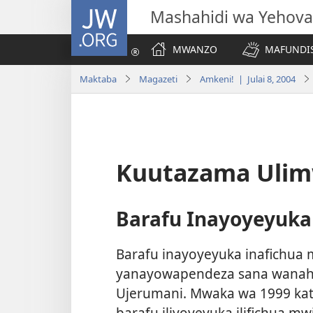
JW.ORG
Mashahidi wa Yehova
MWANZO
MAFUNDIS
Maktaba
Magazeti
Amkeni! | Julai 8, 2004
Kuutazama Uli
Barafu Inayoyeyuka 
Barafu inayoyeyuka inafichua m
yanayowapendeza sana wanahis
Ujerumani. Mwaka wa 1999 kat
barafu iliyoyeyuka ilifichua