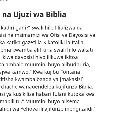
 na Ujuzi wa Biblia
kadiri gani?” Swali hilo liliulizwa na
si na msimamizi wa Ofisi ya Dayosisi ya
 katika gazeti la Kikatoliki la Italia
sema kwamba alifikiria swali hilo wakati
iwa dayosisi hiyo ilikuwa ikitoa
nisa ambalo muumini huyo alihudhuria,
ajwa kamwe.” Kwa kujibu Fontana
ikitisha kwamba baada ya [makasisi]
achache wanaoendelea kujifunza Biblia.
si ya kusikiliza habari fulani kutoka kwa
umapili tu.” Muumini huyo alisema
idi wa Yehova ili ajifunze mengi zaidi.”