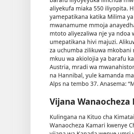
aliyekufa miaka 550 iliyopita. 
yamepatikana katika Milima ya
mwanamume mmoja anayedhan
mtoto aliyezaliwa nje ya ndoa
umepatikana hivi majuzi. Alik
za uchumba zilikuwa mkobani m
mkuu wa akiolojia ya barafu k
Austria, mradi wa mwanahistor
na Hannibal, yule kamanda maa
Alps na tembo 37. Anasema: “
Vijana Wanaocheza
Kulingana na Kituo cha Kimatai
Wanaocheza Kamari kwenye Chuo
vijana wa Kanada wenye umri w