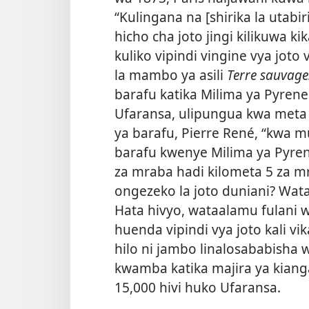
“Kulingana na [shirika la utabir
hicho cha joto jingi kilikuwa k
kuliko vipindi vingine vya joto
la mambo ya asili
Terre sauvage
barafu katika Milima ya Pyren
Ufaransa, ulipungua kwa meta 
ya barafu, Pierre René, “kwa 
barafu kwenye Milima ya Pyre
za mraba hadi kilometa 5 za mr
ongezeko la joto duniani? Wa
Hata hivyo, wataalamu fulani
huenda vipindi vya joto kali v
hilo ni jambo linalosababisha
kwamba katika majira ya kiangazi
15,000 hivi huko Ufaransa.