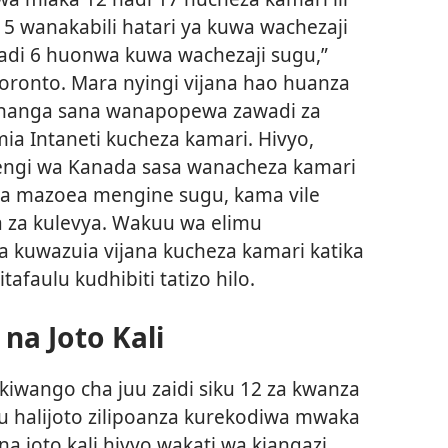
 15 wanakabili hatari ya kuwa wachezaji
hadi 6 huonwa kuwa wachezaji sugu,”
Toronto. Mara nyingi vijana hao huanza
hanga sana wanapopewa zawadi za
mia Intaneti kucheza kamari. Hivyo,
 wengi wa Kanada sasa wanacheza kamari
ika mazoea mengine sugu, kama vile
 za kulevya. Wakuu wa elimu
 kuwazuia vijana kucheza kamari katika
afaulu kudhibiti tatizo hilo.
na Joto Kali
a kiwango cha juu zaidi siku 12 za kwanza
u halijoto zilipoanza kurekodiwa mwaka
a joto kali hivyo wakati wa kiangazi.