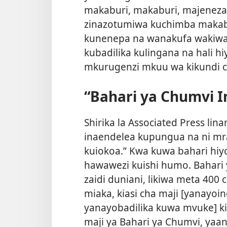
makaburi, makaburi, majeneza
zinazotumiwa kuchimba maka
kunenepa na wanakufa wakiwa 
kubadilika kulingana na hali h
mkurugenzi mkuu wa kikundi 
“Bahari ya Chumvi 
Shirika la Associated Press li
inaendelea kupungua na ni m
kuiokoa.” Kwa kuwa bahari hiy
hawawezi kuishi humo. Bahari ya
zaidi duniani, likiwa meta 400
miaka, kiasi cha maji [yanayoi
yanayobadilika kuwa mvuke] k
maji ya Bahari ya Chumvi, yaan