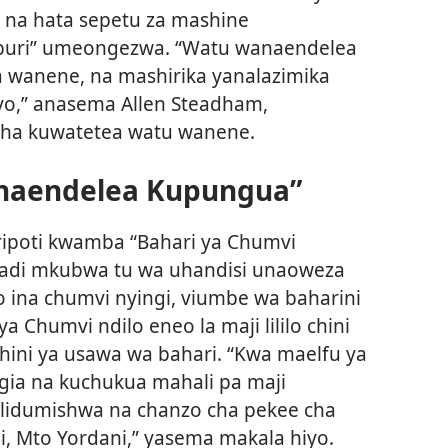
 na hata sepetu za mashine
buri” umeongezwa. “Watu wanaendelea
wanene, na mashirika yanalazimika
iyo,” anasema Allen Steadham,
cha kuwatetea watu wanene.
Inaendelea Kupungua”
naripoti kwamba “Bahari ya Chumvi
radi mkubwa tu wa uhandisi unaoweza
o ina chumvi nyingi, viumbe wa baharini
 Chumvi ndilo eneo la maji lililo chini
 chini ya usawa wa bahari. “Kwa maelfu ya
ngia na kuchukua mahali pa maji
ilidumishwa na chanzo cha pekee cha
i, Mto Yordani,” yasema makala hiyo.