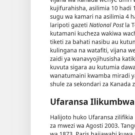
kujifurahisha, asilimia 10 hadi
sugu wa kamari na asilimia 4 
laripoti gazeti
National Post
la 
kutamani kucheza wakiwa wac
tiketi za bahati nasibu au kutu
kulingana na watafiti, vijana
zaidi ya wanavyojihusisha kat
kuvuta sigara au kutumia dawa
wanatumaini kwamba miradi ya
shule za sekondari za Kanada zit
Ufaransa Ilikumbwa 
Halijoto huko Ufaransa zilifiki
za mwezi wa Agosti 2003. Tang
wa 1873, Paris haijawahi kuwa n