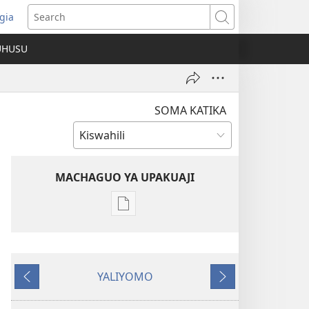
gia
opens
Search
ew
UHUSU
indow)
SOMA KATIKA
MACHAGUO YA UPAKUAJI
Mbinu
za
kupakua
machapisho
YALIYOMO
ya
Inayotangulia
Inayofuata
elektroni