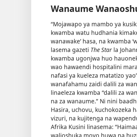
Wanaume Wanaosh
“Mojawapo ya mambo ya kusiki
kwamba watu hudhania kimak
wanawake’ hasa, na kwamba ‘w
lasema gazeti
The Star
la Joha
kwamba ugonjwa huo hauonek
wao hawaendi hospitalini mar
nafasi ya kueleza matatizo yao”
wanafahamu zaidi dalili za wa
linaeleza kwamba “dalili za w
na za wanaume.” Ni nini baadh
Hasira, uchovu, kuchokozeka ha
vizuri, na kujitenga na wapend
Afrika Kusini linasema: “Haim
walioshuka moyo huwa na huzu