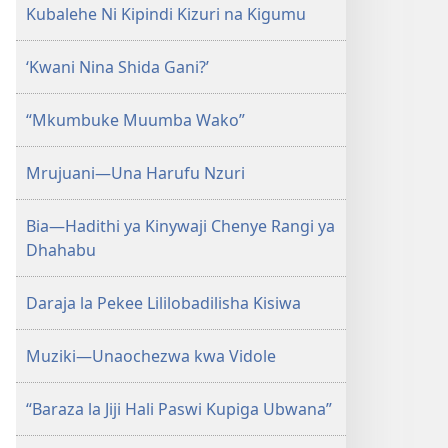
AMKENI!
Kubalehe Ni Kipindi Kizuri na Kigumu
Julai 8,
2004
‘Kwani Nina Shida Gani?’
“Mkumbuke Muumba Wako”
Mrujuani—Una Harufu Nzuri
Bia—Hadithi ya Kinywaji Chenye Rangi ya
Dhahabu
Daraja la Pekee Lililobadilisha Kisiwa
Muziki—Unaochezwa kwa Vidole
“Baraza la Jiji Hali Paswi Kupiga Ubwana”