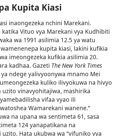
a Kupita Kiasi
asi inaongezeka nchini Marekani.
katika Vituo vya Marekani vya Kudhibiti
aka wa 1991 asilimia 12.5 ya watu
amenenepa kupita kiasi, lakini kufikia
wa imeongezeka kufikia asilimia 20.
ara kadhaa. Gazeti
The New York Times
ka ya ndege yalivyoonywa mnamo Mei
 umeongezeka kuliko ilivyokuwa na hivyo
uzito vinavyohitajiwa, mashirika
amebadilisha vifaa vyao ili
owatoshea Wamarekani wanene.”
uwa na upana wa sentimeta 61, sasa
imeta 124 yanapatikana na
 uzito. Hata ukubwa wa “vifuniko vya