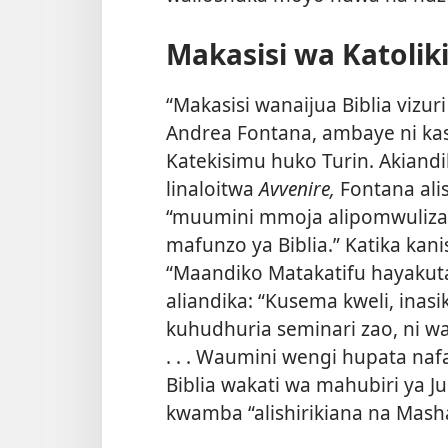
Makasisi wa Katoliki
“Makasisi wanaijua Biblia vizuri 
Andrea Fontana, ambaye ni kasi
Katekisimu huko Turin. Akiandika
linaloitwa
Avvenire,
Fontana ali
“muumini mmoja alipomwuliza ik
mafunzo ya Biblia.” Katika ka
“Maandiko Matakatifu hayakut
aliandika: “Kusema kweli, inas
kuhudhuria seminari zao, ni w
. . . Waumini wengi hupata nafa
Biblia wakati wa mahubiri ya J
kwamba “alishirikiana na Mashah