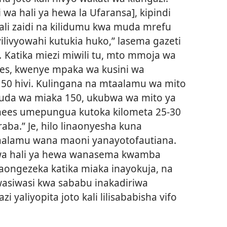
i wa hali ya hewa la Ufaransa], kipindi
ikali zaidi na kilidumu kwa muda mrefu
 vilivyowahi kutukia huko,” lasema gazeti
.
Katika miezi miwili tu, mto mmoja wa
ees, kwenye mpaka wa kusini wa
50 hivi. Kulingana na mtaalamu wa mito
muda wa miaka 150, ukubwa wa mito ya
nees umepungua kutoka kilometa 25-30
aba.” Je, hilo linaonyesha kuna
taalamu wana maoni yanayotofautiana.
 wa hali ya hewa wanasema kwamba
ikaongezeka katika miaka inayokuja, na
 wasiwasi kwa sababu inakadiriwa
 yaliyopita joto kali lilisababisha vifo