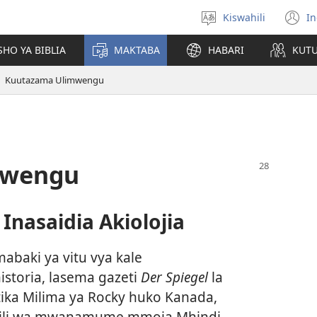
Kiswahili
In
Chagua
(
lugha
n
HO YA BIBLIA
MAKTABA
HABARI
KUT
w
Kuutazama Ulimwengu
mwengu
Inasaidia Akiolojia
abaki ya vitu vya kale
toria, lasema gazeti
Der Spiegel
la
ika Milima ya Rocky huko Kanada,
 mwili wa mwanamume mmoja Mhindi,