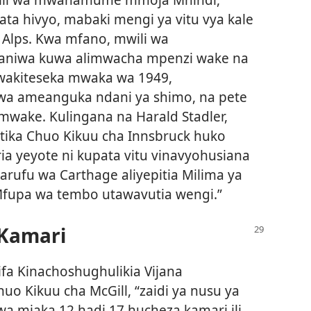
Hata hivyo, mabaki mengi ya vitu vya kale
 Alps. Kwa mfano, mwili wa
iwa kuwa alimwacha mpenzi wake na
 wakiteseka mwaka wa 1949,
uwa ameanguka ndani ya shimo, na pete
wake. Kulingana na Harald Stadler,
atika Chuo Kikuu cha Innsbruck huko
ia yeyote ni kupata vitu vinavyohusiana
rufu wa Carthage aliyepitia Milima ya
Mfupa wa tembo utawavutia wengi.”
 Kamari
fa Kinachoshughulikia Vijana
 Kikuu cha McGill, “zaidi ya nusu ya
a miaka 12 hadi 17 hucheza kamari ili