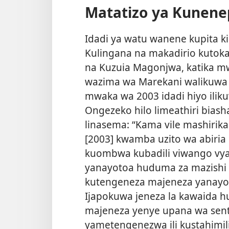
Matatizo ya Kunenep
Idadi ya watu wanene kupita ki
Kulingana na makadirio kutoka 
na Kuzuia Magonjwa, katika mw
wazima wa Marekani walikuwa w
mwaka wa 2003 idadi hiyo iliku
Ongezeko hilo limeathiri biash
linasema: “Kama vile mashiri
[2003] kwamba uzito wa abiria
kuombwa kubadili viwango vya 
yanayotoa huduma za mazishi y
kutengeneza majeneza yanay
Ijapokuwa jeneza la kawaida h
majeneza yenye upana wa sent
yametengenezwa ili kustahimili