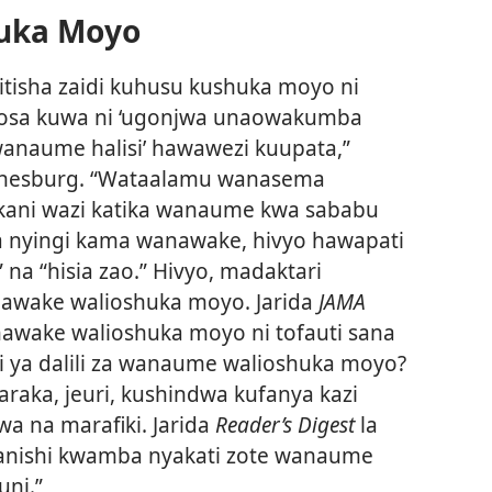
uka Moyo
tisha zaidi kuhusu kushuka moyo ni
osa kuwa ni ‘ugonjwa unaowakumba
anaume halisi’ hawawezi kuupata,”
nnesburg. “Wataalamu wanasema
ani wazi katika wanaume kwa sababu
a nyingi kama wanawake, hivyo hawapati
 na “hisia zao.” Hivyo, madaktari
nawake walioshuka moyo. Jarida
JAMA
anawake walioshuka moyo ni tofauti sana
i ya dalili za wanaume walioshuka moyo?
raka, jeuri, kushindwa kufanya kazi
wa na marafiki. Jarida
Reader’s Digest
la
aanishi kwamba nyakati zote wanaume
ni.”